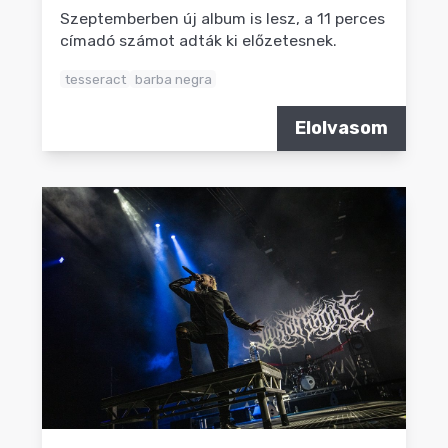
Szeptemberben új album is lesz, a 11 perces
címadó számot adták ki előzetesnek.
tesseract
barba negra
Elolvasom