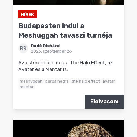
HÍREK
Budapesten indul a
Meshuggah tavaszi turnéja
Radó Richárd
RR
2023. szeptember 26.
Az estén fellép még a The Halo Effect, az
Avatar és a Mantar is.
meshuggah
barba negra
the halo effect
avatar
mantar
Elolvasom