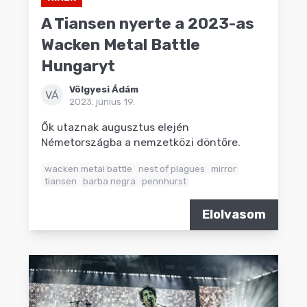
A Tiansen nyerte a 2023-as
Wacken Metal Battle
Hungaryt
Völgyesi Ádám
VÁ
2023. június 19.
Ők utaznak augusztus elején
Németországba a nemzetközi döntőre.
wacken metal battle
nest of plagues
mirror
tiansen
barba negra
pennhurst
Elolvasom