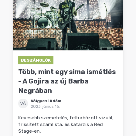
BESZÁMOLÓK
Több, mint egy sima ismétlés
- A Gojira az új Barba
Negrában
Völgyesi Ádám
VÁ
2023. június 16.
Kevesebb szemetelés, felturbózott vizuál,
frissített számlista, és katarzis a Red
Stage-en.