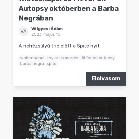
Autopsy októberben a Barba
Negrában
Völgyesi Ádám
VÁ
2023. május 10.
A nehézsúlyú trió előtt a Spite nyit.
whitechapel
thy art is murder
fit for an autopsy
barba negra
spite
Elolvasom