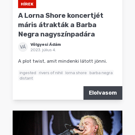
HÍREK
A Lorna Shore koncertjét
máris átrakták a Barba
Negra nagyszínpadára
Völgyesi Ádám
VÁ
2023. július 4.
A plot twist, amit mindenki látott jönni.
ingested
rivers of nihil
lorna shore
barba negra
distant
Elolvasom