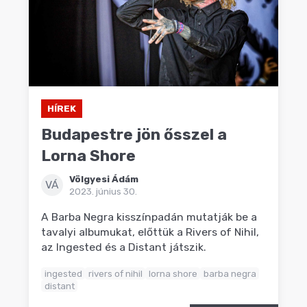
HÍREK
Budapestre jön ősszel a
Lorna Shore
Völgyesi Ádám
VÁ
2023. június 30.
A Barba Negra kisszínpadán mutatják be a
tavalyi albumukat, előttük a Rivers of Nihil,
az Ingested és a Distant játszik.
ingested
rivers of nihil
lorna shore
barba negra
distant