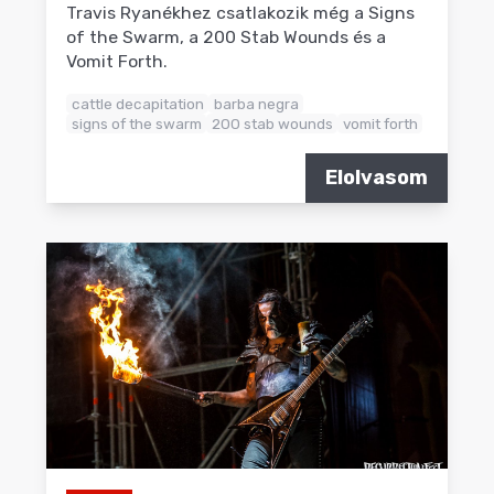
Travis Ryanékhez csatlakozik még a Signs
of the Swarm, a 200 Stab Wounds és a
Vomit Forth.
cattle decapitation
barba negra
signs of the swarm
200 stab wounds
vomit forth
Elolvasom