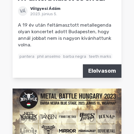
Völgyesi Ádám
VÁ
2023. június 5.
A 19 év után feltámasztott metallegenda
olyan koncertet adott Budapesten, hogy
annál jobbat nem is nagyon kívánhattunk
volna.
pantera
phil anselmo
barba negra
teeth marks
Elolvasom