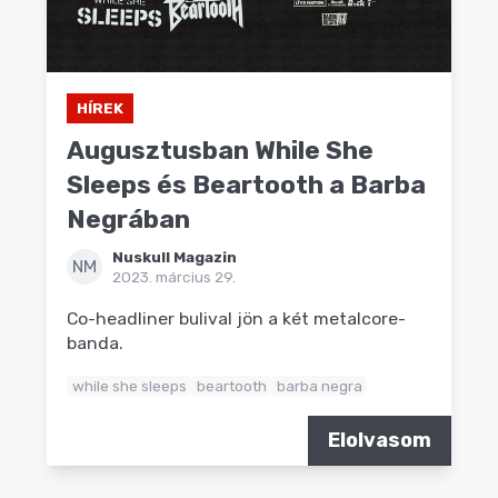
HÍREK
Augusztusban While She
Sleeps és Beartooth a Barba
Negrában
Nuskull Magazin
NM
2023. március 29.
Co-headliner bulival jön a két metalcore-
banda.
while she sleeps
beartooth
barba negra
Elolvasom