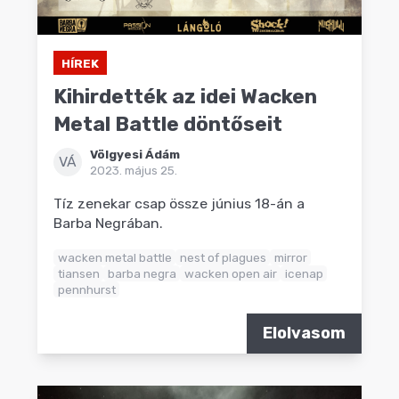
HÍREK
Kihirdették az idei Wacken
Metal Battle döntőseit
Völgyesi Ádám
VÁ
2023. május 25.
Tíz zenekar csap össze június 18-án a
Barba Negrában.
wacken metal battle
nest of plagues
mirror
tiansen
barba negra
wacken open air
icenap
pennhurst
Elolvasom