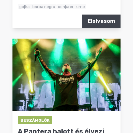
gojira
barba negra
conjurer
urne
Elolvasom
BESZÁMOLÓK
A Pantera halott és élvezi