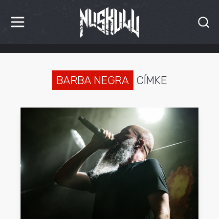
HÍREK
KRITIKÁK
BARBA NEGRA
CÍMKE
BESZÁMOLÓK
INTERJÚK
PREMIEREK
KULT
MÁSVILÁG
BLOG