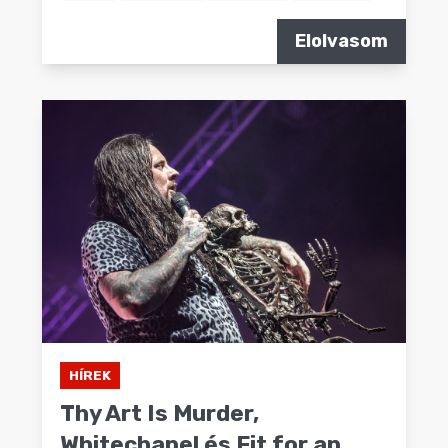
Elolvasom
HÍREK
Thy Art Is Murder,
Whitechapel és Fit for an