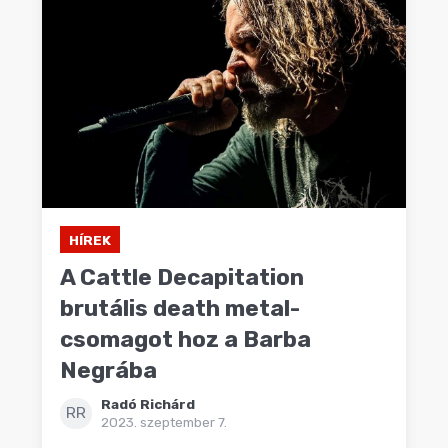
HÍREK
A Cattle Decapitation
brutális death metal-
csomagot hoz a Barba
Negrába
Radó Richárd
RR
2023. szeptember 7.