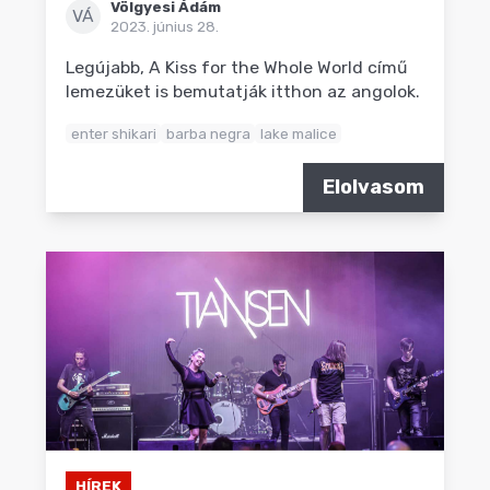
Völgyesi Ádám
VÁ
2023. június 28.
Legújabb, A Kiss for the Whole World című
lemezüket is bemutatják itthon az angolok.
enter shikari
barba negra
lake malice
Elolvasom
HÍREK