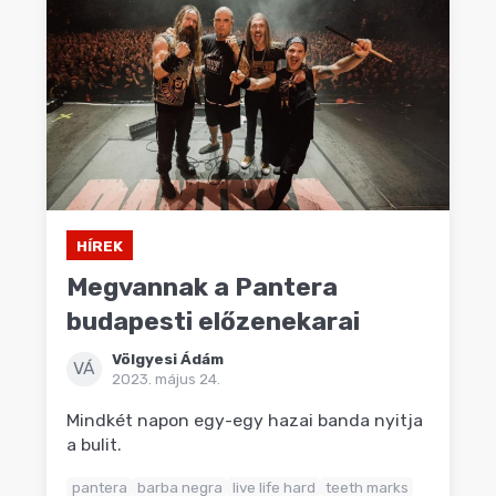
HÍREK
Megvannak a Pantera
budapesti előzenekarai
Völgyesi Ádám
VÁ
2023. május 24.
Mindkét napon egy-egy hazai banda nyitja
a bulit.
pantera
barba negra
live life hard
teeth marks