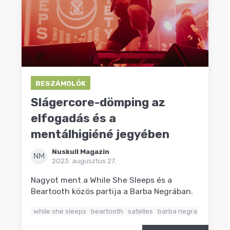
BESZÁMOLÓK
Slágercore-dömping az
elfogadás és a
mentálhigiéné jegyében
Nuskull Magazin
NM
2023. augusztus 27.
Nagyot ment a While She Sleeps és a
Beartooth közös partija a Barba Negrában.
while she sleeps
beartooth
satelles
barba negra