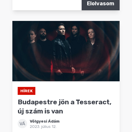
Elolvasom
HÍREK
Budapestre jön a Tesseract,
új szám is van
Völgyesi Ádám
VÁ
2023. július 12.