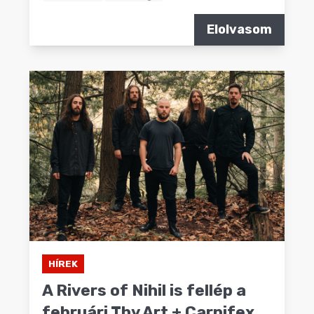
Elolvasom
HÍREK
A Rivers of Nihil is fellép a
februári Thy Art + Carnifex