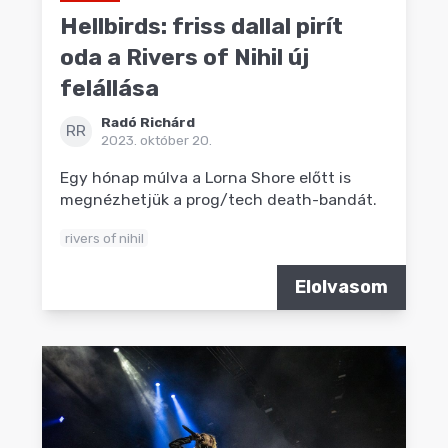
Hellbirds: friss dallal pirít
oda a Rivers of Nihil új
felállása
Radó Richárd
RR
2023. október 20.
Egy hónap múlva a Lorna Shore előtt is
megnézhetjük a prog/tech death-bandát.
rivers of nihil
Elolvasom