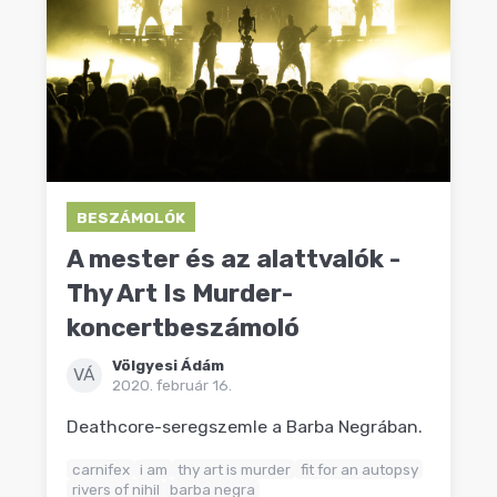
BESZÁMOLÓK
A mester és az alattvalók -
Thy Art Is Murder-
koncertbeszámoló
Völgyesi Ádám
VÁ
2020. február 16.
Deathcore-seregszemle a Barba Negrában.
carnifex
i am
thy art is murder
fit for an autopsy
rivers of nihil
barba negra