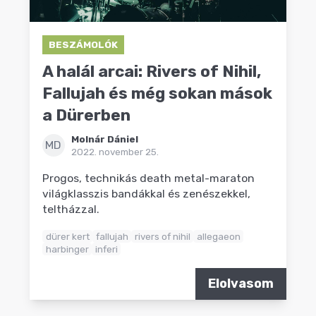
BESZÁMOLÓK
A halál arcai: Rivers of Nihil,
Fallujah és még sokan mások
a Dürerben
Molnár Dániel
MD
2022. november 25.
Progos, technikás death metal-maraton
világklasszis bandákkal és zenészekkel,
teltházzal.
dürer kert
fallujah
rivers of nihil
allegaeon
harbinger
inferi
Elolvasom