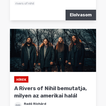
rivers of nihil
Elolvasom
HÍREK
A Rivers of Nihil bemutatja,
milyen az amerikai halál
Radó Richárd
RR