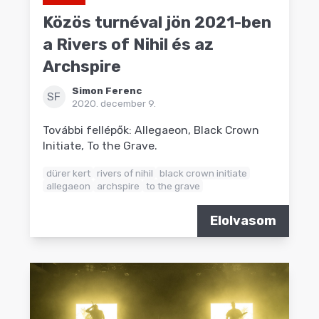
Közös turnéval jön 2021-ben
a Rivers of Nihil és az
Archspire
Simon Ferenc
SF
2020. december 9.
További fellépők: Allegaeon, Black Crown
Initiate, To the Grave.
dürer kert
rivers of nihil
black crown initiate
allegaeon
archspire
to the grave
Elolvasom