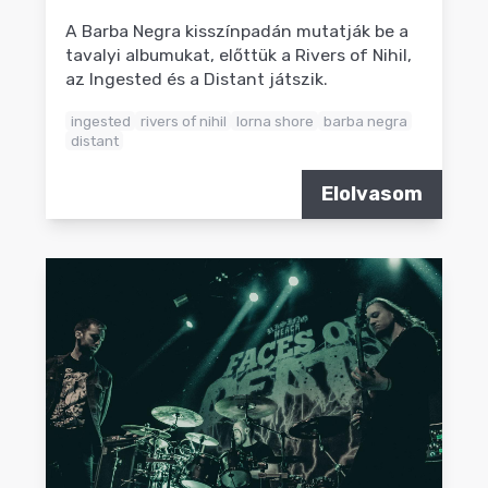
A Barba Negra kisszínpadán mutatják be a
tavalyi albumukat, előttük a Rivers of Nihil,
az Ingested és a Distant játszik.
ingested
rivers of nihil
lorna shore
barba negra
distant
Elolvasom