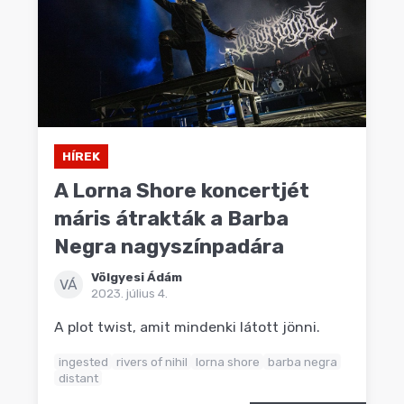
HÍREK
A Lorna Shore koncertjét
máris átrakták a Barba
Negra nagyszínpadára
Völgyesi Ádám
VÁ
2023. július 4.
A plot twist, amit mindenki látott jönni.
ingested
rivers of nihil
lorna shore
barba negra
distant