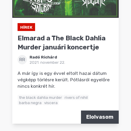
HÍREK
Elmarad a The Black Dahlia
Murder januári koncertje
Radó Richárd
RR
2021. november 22.
A már így is egy évvel eltolt hazai dátum
végképp törlésre került. Pótlásról egyelőre
nincs konkrét hír.
the black dahlia murder
rivers of nihil
barba negra
viscera
Elolvasom