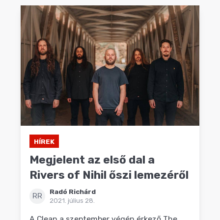
HÍREK
Megjelent az első dal a
Rivers of Nihil őszi lemezéről
Radó Richárd
RR
2021. július 28.
A Clean a szeptember végén érkező The