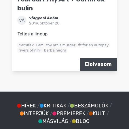
bulin
Völgyesi Ádám
VÁ
2019. október 20.
Teljes a lineup.
carnifex
i am
thy art is murder
fit for an autopsy
rivers of nihil
barba negra
Elolvasom
HÍREK
/
KRITIKÁK
/
BESZÁMOLÓK
/
INTERJÚK
/
PREMIEREK
/
KULT
/
MÁSVILÁG
/
BLOG