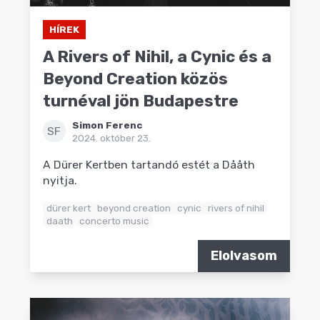
HÍREK
A Rivers of Nihil, a Cynic és a
Beyond Creation közös
turnéval jön Budapestre
Simon Ferenc
SF
2024. október 23.
A Dürer Kertben tartandó estét a Dååth
nyitja.
dürer kert
beyond creation
cynic
rivers of nihil
daath
concerto music
Elolvasom