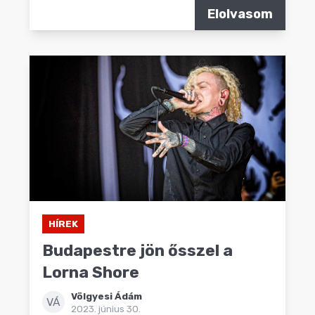
Elolvasom
HÍREK
Budapestre jön ősszel a
Lorna Shore
Völgyesi Ádám
VÁ
2023. június 30.