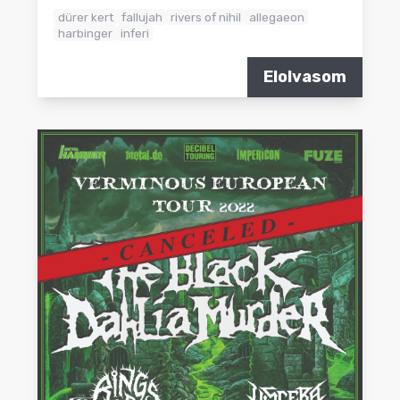
dürer kert
fallujah
rivers of nihil
allegaeon
harbinger
inferi
Elolvasom