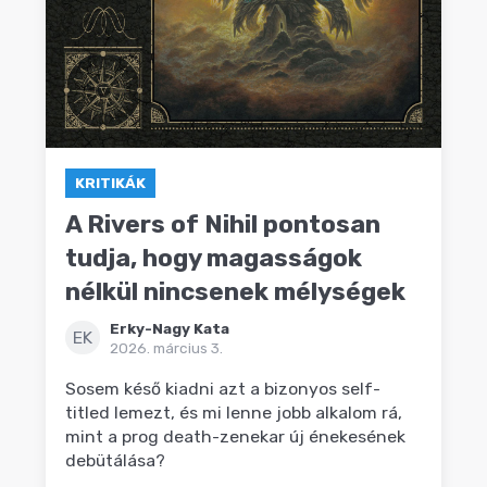
KRITIKÁK
A Rivers of Nihil pontosan
tudja, hogy magasságok
nélkül nincsenek mélységek
Erky-Nagy Kata
EK
2026. március 3.
Sosem késő kiadni azt a bizonyos self-
titled lemezt, és mi lenne jobb alkalom rá,
mint a prog death-zenekar új énekesének
debütálása?