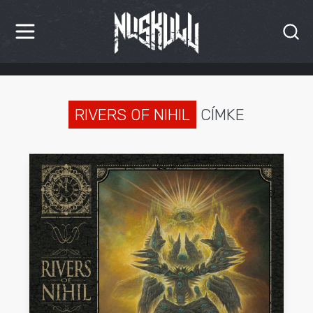
HÍREK
KRITIKÁK
RIVERS OF NIHIL
CÍMKE
BESZÁMOLÓK
INTERJÚK
PREMIEREK
KULT
MÁSVILÁG
BLOG