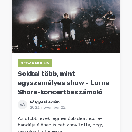
BESZÁMOLÓK
Sokkal több, mint
egyszemélyes show - Lorna
Shore-koncertbeszámoló
Völgyesi Ádám
VÁ
2023. november 22.
Az utóbbi évek legmenőbb deathcore-
bandája élőben is bebizonyította, hogy
rászolgált a hype-ra.