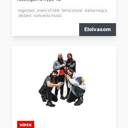
ingested
rivers of nihil
lorna shore
barba negra
distant
concerto music
Elolvasom
HÍREK