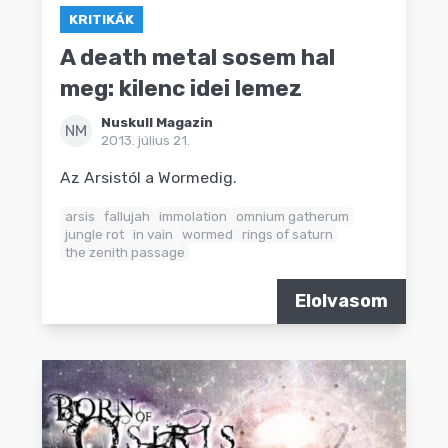
KRITIKÁK
A death metal sosem hal
meg: kilenc idei lemez
Nuskull Magazin
NM
2013. július 21.
Az Arsistól a Wormedig.
arsis
fallujah
immolation
omnium gatherum
jungle rot
in vain
wormed
rings of saturn
the zenith passage
Elolvasom