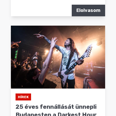
Elolvasom
HÍREK
25 éves fennállását ünnepli
Budapesten a Darkest Hour