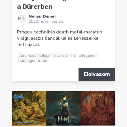
a Dürerben
Molnár Dániel
MD
2022. november 25.
Progos, technikás death metal-maraton
világklasszis bandákkal és zenészekkel,
teltházzal.
dürer kert
fallujah
rivers of nihil
allegaeon
harbinger
inferi
Elolvasom