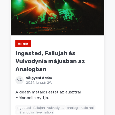
HÍREK
Ingested, Fallujah és
Vulvodynia májusban az
Analogban
Völgyesi Ádám
VÁ
2024. január 29.
A death metalos estét az ausztrál
Mélancolia nyitja.
ingested
fallujah
vulvodynia
analog music hall
mélancolia
live nation