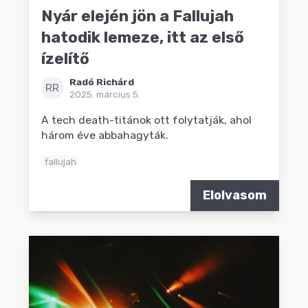
Nyár elején jön a Fallujah
hatodik lemeze, itt az első
ízelítő
Radó Richárd
RR
2025. március 5.
A tech death-titánok ott folytatják, ahol
három éve abbahagyták.
fallujah
Elolvasom