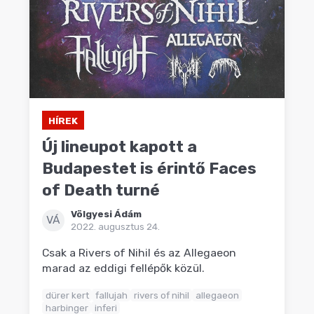
HÍREK
Új lineupot kapott a
Budapestet is érintő Faces
of Death turné
Völgyesi Ádám
VÁ
2022. augusztus 24.
Csak a Rivers of Nihil és az Allegaeon
marad az eddigi fellépők közül.
dürer kert
fallujah
rivers of nihil
allegaeon
harbinger
inferi