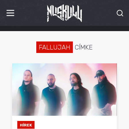
HÍREK
KRITIKÁK
FALLUJAH
CÍMKE
BESZÁMOLÓK
INTERJÚK
PREMIEREK
KULT
MÁSVILÁG
BLOG
HÍREK