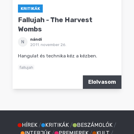
KRITIKÁK
Fallujah - The Harvest
Wombs
nándi
N
2011. november 26.
Hangulat és technika kéz a kézben.
fallujah
Elolvasom
HÍREK
/
KRITIKÁK
/
BESZÁMOLÓK
/
INTERJÚK
/
PREMIEREK
/
KULT
/