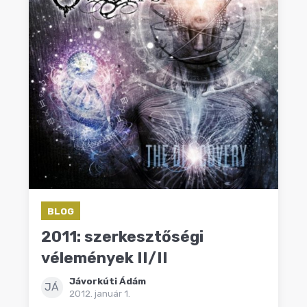
BLOG
2011: szerkesztőségi
vélemények II/II
Jávorkúti Ádám
JÁ
2012. január 1.