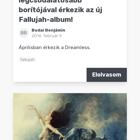
legcsodálatosabb
borítójával érkezik az új
Fallujah-album!
Budai Benjámin
BB
2016. február 9.
Áprilisban érkezik a Dreamless.
fallujah
Elolvasom