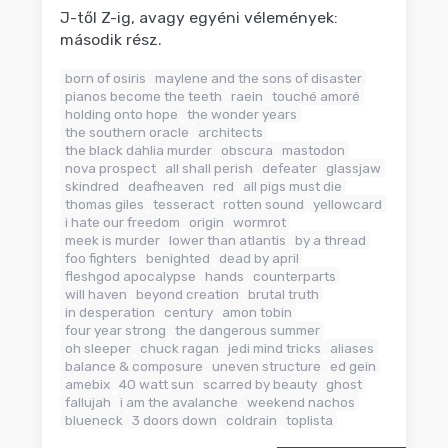
J-től Z-ig, avagy egyéni vélemények:
második rész.
born of osiris
maylene and the sons of disaster
pianos become the teeth
raein
touché amoré
holding onto hope
the wonder years
the southern oracle
architects
the black dahlia murder
obscura
mastodon
nova prospect
all shall perish
defeater
glassjaw
skindred
deafheaven
red
all pigs must die
thomas giles
tesseract
rotten sound
yellowcard
i hate our freedom
origin
wormrot
meek is murder
lower than atlantis
by a thread
foo fighters
benighted
dead by april
fleshgod apocalypse
hands
counterparts
will haven
beyond creation
brutal truth
in desperation
century
amon tobin
four year strong
the dangerous summer
oh sleeper
chuck ragan
jedi mind tricks
aliases
balance & composure
uneven structure
ed gein
amebix
40 watt sun
scarred by beauty
ghost
fallujah
i am the avalanche
weekend nachos
blueneck
3 doors down
coldrain
toplista