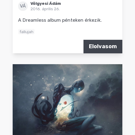
Völgyesi Ádám
VÁ
2016. április 26.
A Dreamless album pénteken érkezik.
fallujah
Elolvasom