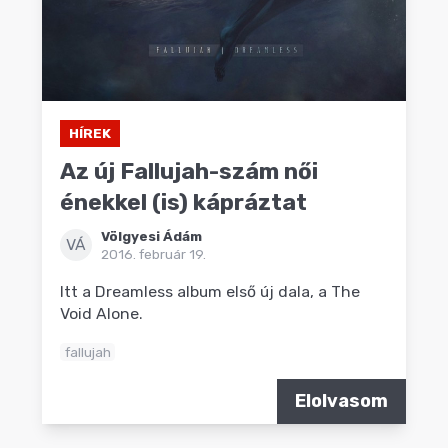
HÍREK
Az új Fallujah-szám női
énekkel (is) kápráztat
Völgyesi Ádám
VÁ
2016. február 19.
Itt a Dreamless album első új dala, a The
Void Alone.
fallujah
Elolvasom