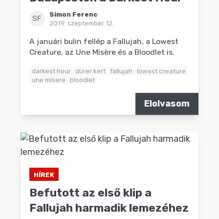
Simon Ferenc
SF
2019. szeptember 12.
A januári bulin fellép a Fallujah, a Lowest
Creature, az Une Misère és a Bloodlet is.
darkest hour
dürer kert
fallujah
lowest creature
une misere
bloodlet
Elolvasom
HÍREK
Befutott az első klip a
Fallujah harmadik lemezéhez