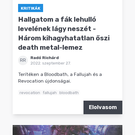
KRITIKÁK
Hallgatom a fák lehulló
levelének lágy neszét -
Három kihagyhatatlan őszi
death metal-lemez
Radó Richárd
RR
2022. szeptember 27.
Terítéken a Bloodbath, a Fallujah és a
Revocation újdonságai.
revocation
fallujah
bloodbath
Elolvasom