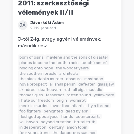
2011: szerkesztőségi
vélemények II/II
Jávorkúti Ádám
JÁ
2012. január 1.
J-től Z-ig, avagy egyéni vélemények:
második rész.
born of osiris
maylene and the sons of disaster
pianos become the teeth
raein
touché amoré
holding onto hope
the wonder years
the southern oracle
architects
the black dahlia murder
obscura
mastodon
nova prospect
all shall perish
defeater
glassjaw
skindred
deafheaven
red
all pigs must die
thomas giles
tesseract
rotten sound
yellowcard
i hate our freedom
origin
wormrot
meek is murder
lower than atlantis
by a thread
foo fighters
benighted
dead by april
fleshgod apocalypse
hands
counterparts
will haven
beyond creation
brutal truth
in desperation
century
amon tobin
four year strong
the dangerous summer