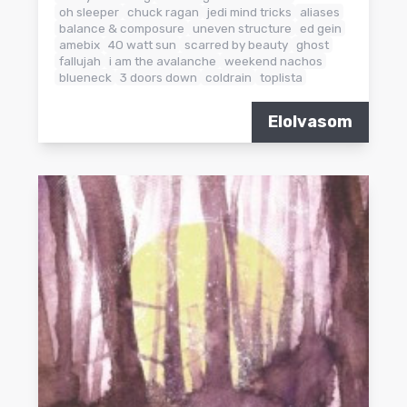
oh sleeper
chuck ragan
jedi mind tricks
aliases
balance & composure
uneven structure
ed gein
amebix
40 watt sun
scarred by beauty
ghost
fallujah
i am the avalanche
weekend nachos
blueneck
3 doors down
coldrain
toplista
Elolvasom