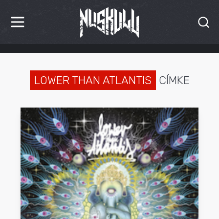
HÍREK
KRITIKÁK
LOWER THAN ATLANTIS
CÍMKE
BESZÁMOLÓK
INTERJÚK
PREMIEREK
KULT
MÁSVILÁG
BLOG