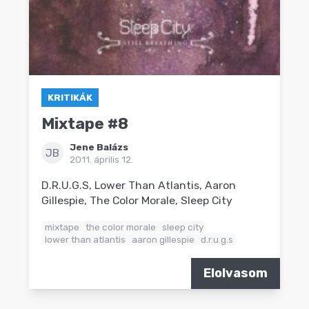
KRITIKÁK
Mixtape #8
Jene Balázs
JB
2011. április 12.
D.R.U.G.S, Lower Than Atlantis, Aaron
Gillespie, The Color Morale, Sleep City
mixtape
the color morale
sleep city
lower than atlantis
aaron gillespie
d.r.u.g.s
Elolvasom