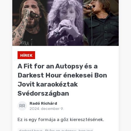
HÍREK
A Fit for an Autopsy és a
Darkest Hour énekesei Bon
Jovit karaokéztak
Svédországban
Radó Richárd
RR
2024. december 9.
Ez is egy formája a gőz kieresztésének.
darkest hour
fit for an autopsy
bon jovi