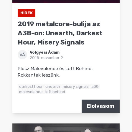
HÍREK
2019 metalcore-bulija az
A38-on: Unearth, Darkest
Hour, Misery Signals
Völgyesi Ádám
VÁ
2018. november 9.
Plusz Malevolence és Left Behind.
Rokkantak leszünk.
darkest hour
unearth
misery signals
a38
malevolence
left behind
Elolvasom