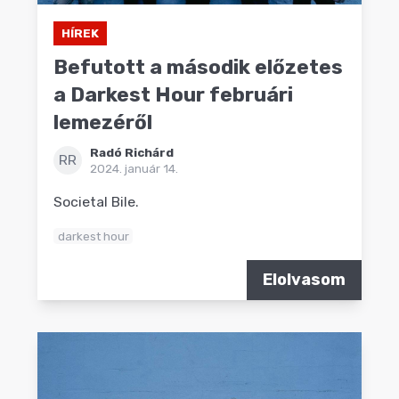
HÍREK
Befutott a második előzetes
a Darkest Hour februári
lemezéről
Radó Richárd
RR
2024. január 14.
Societal Bile.
darkest hour
Elolvasom