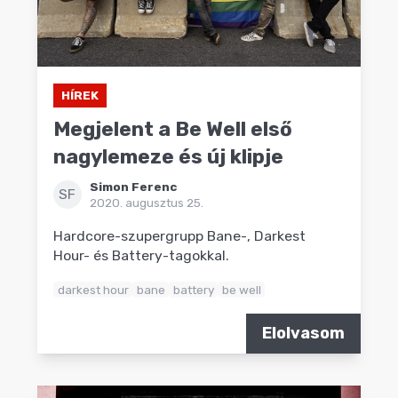
HÍREK
Megjelent a Be Well első
nagylemeze és új klipje
Simon Ferenc
SF
2020. augusztus 25.
Hardcore-szupergrupp Bane-, Darkest
Hour- és Battery-tagokkal.
darkest hour
bane
battery
be well
Elolvasom