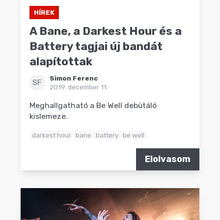
HÍREK
A Bane, a Darkest Hour és a
Battery tagjai új bandát
alapítottak
Simon Ferenc
SF
2019. december 11.
Meghallgatható a Be Well debütáló
kislemeze.
darkest hour
bane
battery
be well
Elolvasom