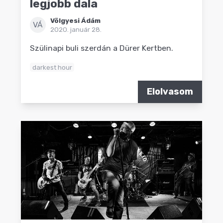
legjobb dala
Völgyesi Ádám
VÁ
2020. január 28.
Szülinapi buli szerdán a Dürer Kertben.
darkest hour
Elolvasom