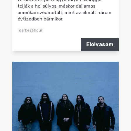
tolják a hol súlyos, máskor dallamos
amerikai svédmetált, mint az elmúlt három
évtizedben bármikor.
darkest hour
Elolvasom