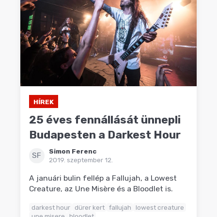
HÍREK
25 éves fennállását ünnepli
Budapesten a Darkest Hour
Simon Ferenc
SF
2019. szeptember 12.
A januári bulin fellép a Fallujah, a Lowest
Creature, az Une Misère és a Bloodlet is.
darkest hour
dürer kert
fallujah
lowest creature
une misere
bloodlet