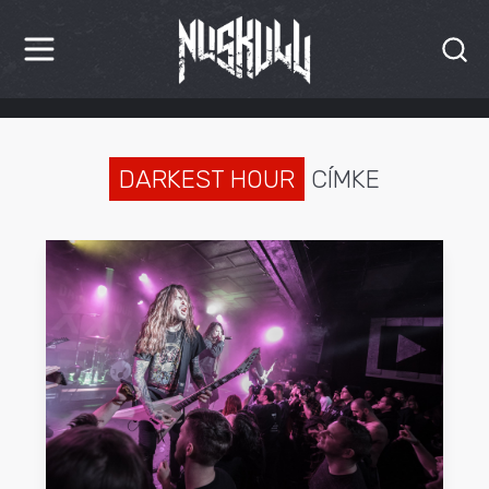
HÍREK
KRITIKÁK
DARKEST HOUR
CÍMKE
BESZÁMOLÓK
INTERJÚK
PREMIEREK
KULT
MÁSVILÁG
BLOG