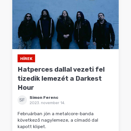
HÍREK
Hatperces dallal vezeti fel
tizedik lemezét a Darkest
Hour
Simon Ferenc
SF
2023. november 14.
Februárban jön a metalcore-banda
következő nagylemeze, a címadó dal
kapott klipet.