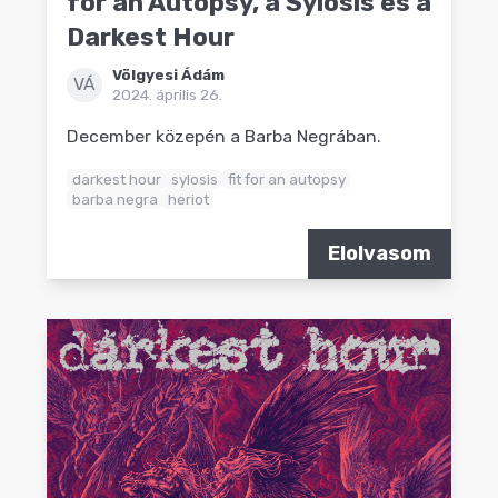
for an Autopsy, a Sylosis és a
Darkest Hour
Völgyesi Ádám
VÁ
2024. április 26.
December közepén a Barba Negrában.
darkest hour
sylosis
fit for an autopsy
barba negra
heriot
Elolvasom