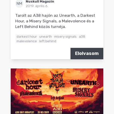
Nuskull Magazin
NM
2019. április 6.
Tarolt az A38 hajón az Unearth, a Darkest
Hour, a Misery Signals, a Malevolence és a
Left Behind közös turnéja.
darkest hour
unearth
misery signals
a38
malevolence
left behind
Elolvasom