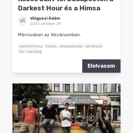
Darkest Hour és a Himsa
Völgyesi Ádám
VÁ
2021. október 29.
Márciusban az Akváriumban.
darkest hour
himsa
dreamshade
akvárium
for i am king
Elolvasom