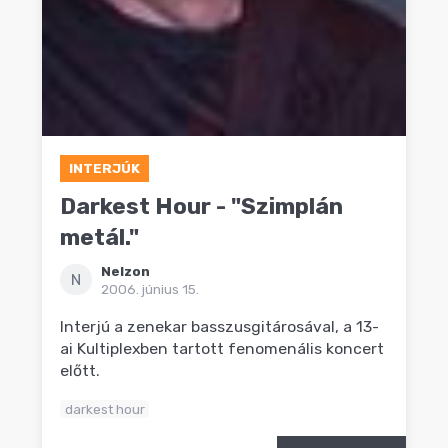
INTERJÚK
Darkest Hour - "Szimplán
metál."
Nelzon
N
2006. június 15.
Interjú a zenekar basszusgitárosával, a 13-
ai Kultiplexben tartott fenomenális koncert
előtt.
darkest hour