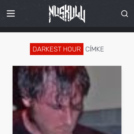
HÍREK
KRITIKÁK
DARKEST HOUR
CÍMKE
BESZÁMOLÓK
INTERJÚK
PREMIEREK
KULT
MÁSVILÁG
BLOG