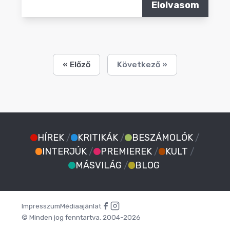
Elolvasom
« Előző
Következő »
HÍREK
/
KRITIKÁK
/
BESZÁMOLÓK
/
INTERJÚK
/
PREMIEREK
/
KULT
/
MÁSVILÁG
/
BLOG
Impresszum
Médiaajánlat
© Minden jog fenntartva. 2004-2026