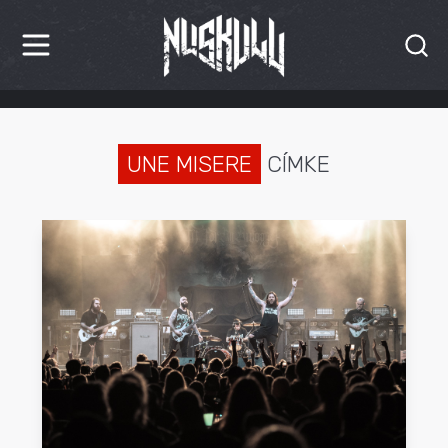
HÍREK
KRITIKÁK
UNE MISERE
CÍMKE
BESZÁMOLÓK
INTERJÚK
PREMIEREK
KULT
MÁSVILÁG
BLOG