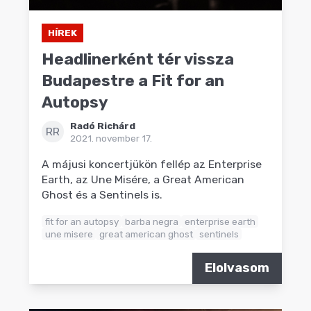
HÍREK
Headlinerként tér vissza
Budapestre a Fit for an
Autopsy
Radó Richárd
RR
2021. november 17.
A májusi koncertjükön fellép az Enterprise
Earth, az Une Misére, a Great American
Ghost és a Sentinels is.
fit for an autopsy
barba negra
enterprise earth
une misere
great american ghost
sentinels
Elolvasom