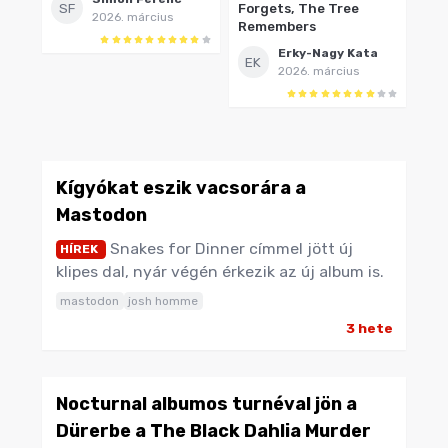
SF
Forgets, The Tree
2026. március
Remembers
Erky-Nagy Kata
EK
2026. március
Kígyókat eszik vacsorára a
Mastodon
Snakes for Dinner címmel jött új
HÍREK
klipes dal, nyár végén érkezik az új album is.
mastodon
josh homme
3 hete
Nocturnal albumos turnéval jön a
Dürerbe a The Black Dahlia Murder