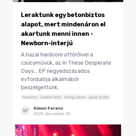
Leraktunk egy betonbiztos
alapot, mert mindenáron el
akartunk menni innen -
Newborn-interjú
A hazai hardcore úttörőivel a
csúcsművük, az In These Desperate
Days... EP negyedszázados
évfordulója alkalmából
beszélgettünk.
newborn
szalkai tibor
fellegi ádám
jakab zoltán
Simon Ferenc
SF
2025. december 25.