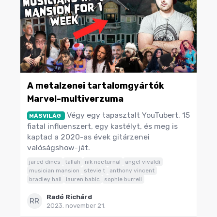
A metalzenei tartalomgyártók
Marvel-multiverzuma
Végy egy tapasztalt YouTubert, 15
MÁSVILÁG
fiatal influenszert, egy kastélyt, és meg is
kaptad a 2020-as évek gitárzenei
valóságshow-ját.
jared dines
tallah
nik nocturnal
angel vivaldi
musician mansion
stevie t
anthony vincent
bradley hall
lauren babic
sophie burrell
Radó Richárd
RR
2023. november 21.