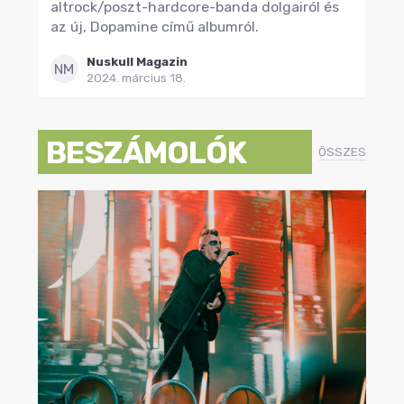
altrock/poszt-hardcore-banda dolgairól és
az új, Dopamine című albumról.
Nuskull Magazin
NM
2024. március 18.
BESZÁMOLÓK
ÖSSZES