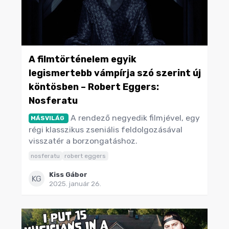
A filmtörténelem egyik
legismertebb vámpírja szó szerint új
köntösben – Robert Eggers:
Nosferatu
A rendező negyedik filmjével, egy
MÁSVILÁG
régi klasszikus zseniális feldolgozásával
visszatér a borzongatáshoz.
nosferatu
robert eggers
Kiss Gábor
KG
2025. január 26.