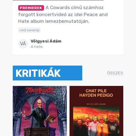
A Cowards című számhoz
PREMIEREK
forgott koncertvideó az idei Peace and
Hate album lemezbemutatóján.
red swamp
Völgyesi Ádám
VÁ
4 hete
KRITIKÁK
ÖSSZES