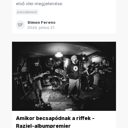
első idei megjelenése.
pancakewar
Simon Ferenc
SF
2026. június 21.
Amikor becsapódnak a riffek -
Raziel-albumpremier