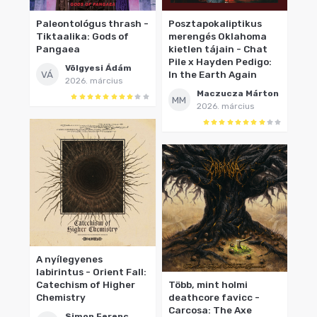
Paleontológus thrash -
Posztapokaliptikus
Tiktaalika: Gods of
merengés Oklahoma
Pangaea
kietlen tájain - Chat
Pile x Hayden Pedigo:
Völgyesi Ádám
VÁ
In the Earth Again
2026. március
Maczucza Márton
MM
2026. március
A nyílegyenes
labirintus - Orient Fall:
Catechism of Higher
Több, mint holmi
Chemistry
deathcore favicc -
Carcosa: The Axe
Simon Ferenc