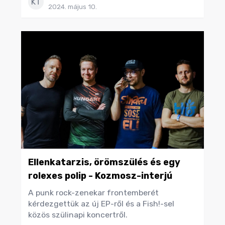
KT
2024. május 10.
Ellenkatarzis, örömszülés és egy
rolexes polip - Kozmosz-interjú
A punk rock-zenekar frontemberét
kérdezgettük az új EP-ről és a Fish!-sel
közös szülinapi koncertről.