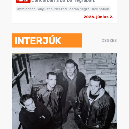
Januárban a Barba Negrában.
HÍREK
imminence
august burns red
barba negra
live nation
2026. június 2.
INTERJÚK
ÖSSZES