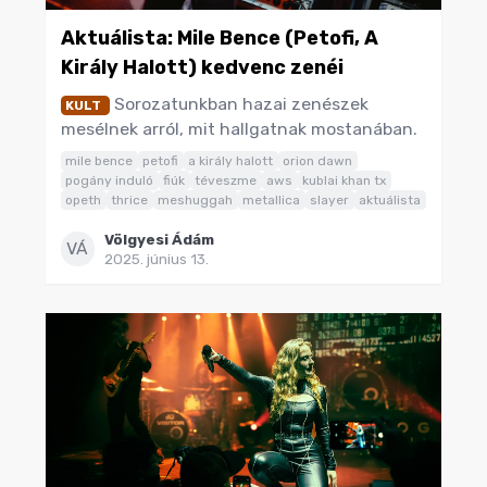
Aktuálista: Mile Bence (Petofi, A
Király Halott) kedvenc zenéi
Sorozatunkban hazai zenészek
KULT
mesélnek arról, mit hallgatnak mostanában.
mile bence
petofi
a király halott
orion dawn
pogány induló
fiúk
téveszme
aws
kublai khan tx
opeth
thrice
meshuggah
metallica
slayer
aktuálista
Völgyesi Ádám
VÁ
2025. június 13.