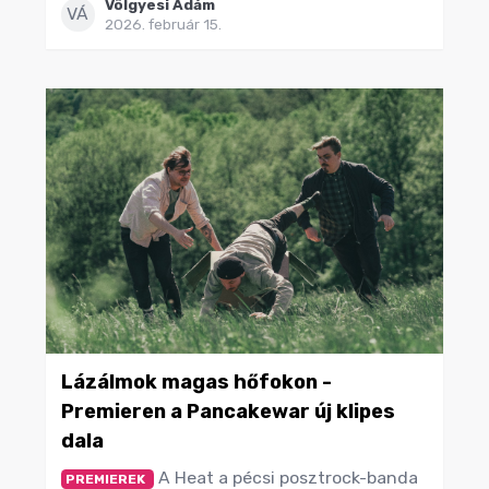
Völgyesi Ádám
VÁ
2026. február 15.
Lázálmok magas hőfokon -
Premieren a Pancakewar új klipes
dala
A Heat a pécsi posztrock-banda
PREMIEREK