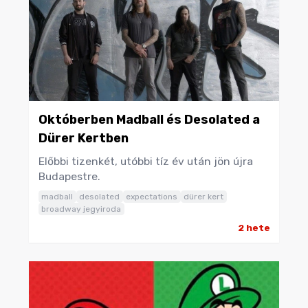
Októberben Madball és Desolated a
Dürer Kertben
Előbbi tizenkét, utóbbi tíz év után jön újra
Budapestre.
madball
desolated
expectations
dürer kert
broadway jegyiroda
2 hete