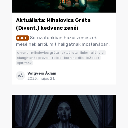
Aktuálista: Mihalovics Gréta
(Divent.) kedvenc zenéi
Sorozatunkban hazai zenészek
KULT
mesélnek arról, mit hallgatnak mostanában.
divent.
mihalovics gréta
aktuálista
jinjer
allt
sisi
slaughter to prevail
reliqa
ice nine kills
ic3peak
spiritbox
Völgyesi Ádám
VÁ
2025. május 21.