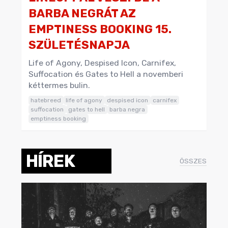
BARBA NEGRÁT AZ
EMPTINESS BOOKING 15.
SZÜLETÉSNAPJA
Life of Agony, Despised Icon, Carnifex,
Suffocation és Gates to Hell a novemberi
kéttermes bulin.
hatebreed
life of agony
despised icon
carnifex
suffocation
gates to hell
barba negra
emptiness booking
HÍREK
ÖSSZES