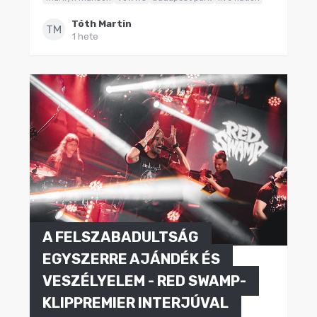
Tóth Martin
TM
1 hete
A FELSZABADULTSÁG
EGYSZERRE AJÁNDÉK ÉS
VESZÉLYELEM - RED SWAMP-
KLIPPREMIER INTERJÚVAL