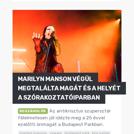
MARILYN MANSON VÉGÜL
MEGTALÁLTA MAGÁT ÉS A HELYÉT
A SZÓRAKOZTATÓIPARBAN
Az antikrisztus szupersztár
BESZÁMOLÓK
félelmetesen jól idézte meg a 25 évvel
ezelőtti önmagát a Budapest Parkban.
marilyn manson
vowws
budapest park
live nation