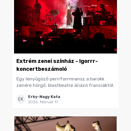
Extrém zenei színház - Igorrr-
koncertbeszámoló
Egy lenyűgöző perrrforrrmansz a barokk
zenére hörgő, blastbeatre áriázó franciáktól.
Erky-Nagy Kata
EK
2026. február 17.