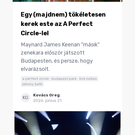
Egy (majdnem) tökéletesen
kerek este az A Perfect
Circle-lel
Maynard James Keenan "másik"
zenekara először játszott
Budapesten, és persze, hogy
elvarázsolt.
a perfect circle
budapest park
live nation
jehnny beth
Kovács Greg
KG
2026. június 21.