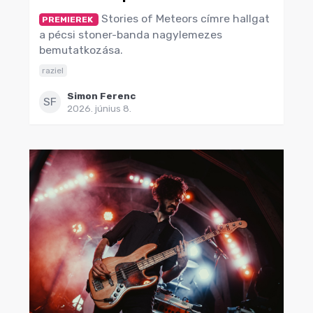
Stories of Meteors címre hallgat
PREMIEREK
a pécsi stoner-banda nagylemezes
bemutatkozása.
raziel
Simon Ferenc
SF
2026. június 8.