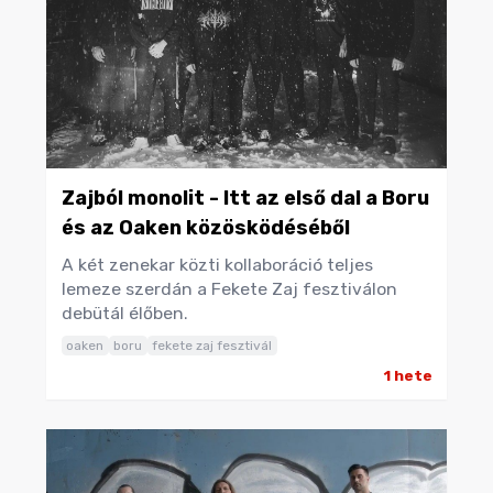
Zajból monolit - Itt az első dal a Boru
és az Oaken közösködéséből
A két zenekar közti kollaboráció teljes
lemeze szerdán a Fekete Zaj fesztiválon
debütál élőben.
oaken
boru
fekete zaj fesztivál
1 hete