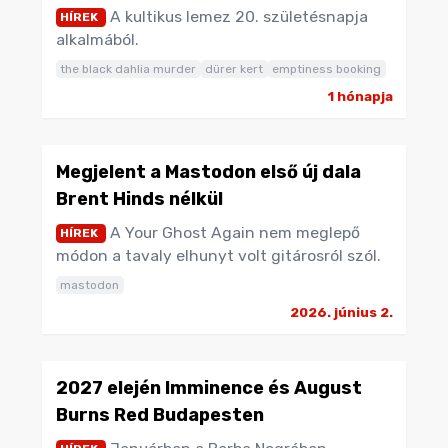
A kultikus lemez 20. születésnapja
HÍREK
alkalmából.
the black dahlia murder
dürer kert
emptiness booking
1 hónapja
Megjelent a Mastodon első új dala
Brent Hinds nélkül
A Your Ghost Again nem meglepő
HÍREK
módon a tavaly elhunyt volt gitárosról szól.
mastodon
2026. június 2.
2027 elején Imminence és August
Burns Red Budapesten