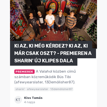
KI AZ, KI MÉG KÉRDEZ? KI AZ, KI
MÁR CSAK OSZT? - PREMIEREN A
SHARIN' ÚJ KLIPES DALA
A Valahol közben című
PREMIEREK
számban közreműködik Bús Tibi
(afewyearslater, 13Demölisher87).
sharin'
afewyearslater
13demölisher87
Kiss Tamás
KT
4 napja