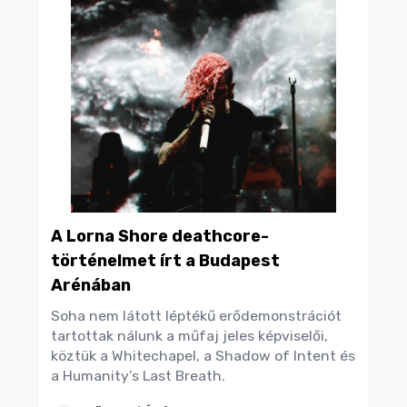
A Lorna Shore deathcore-
történelmet írt a Budapest
Arénában
Soha nem látott léptékű erődemonstrációt
tartottak nálunk a műfaj jeles képviselői,
köztük a Whitechapel, a Shadow of Intent és
a Humanity's Last Breath.