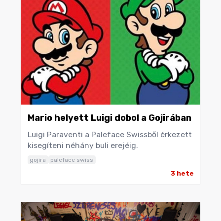
Mario helyett Luigi dobol a Gojirában
Luigi Paraventi a Paleface Swissből érkezett
kisegíteni néhány buli erejéig.
gojira
paleface swiss
3 hete