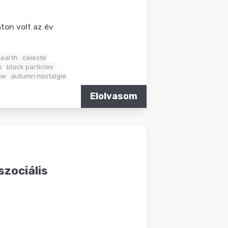
on volt az év
 earth
celeste
s
black particles
ne
autumn nostalgie
Elolvasom
szociális