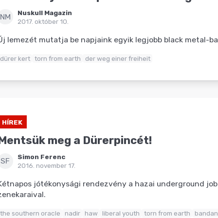
Nuskull Magazin
NM
2017. október 10.
Új lemezét mutatja be napjaink egyik legjobb black metal-b
dürer kert
torn from earth
der weg einer freiheit
HÍREK
Mentsük meg a Dürerpincét!
Simon Ferenc
SF
2016. november 17.
Kétnapos jótékonysági rendezvény a hazai underground job
zenekaraival.
the southern oracle
nadir
haw
liberal youth
torn from earth
bandan