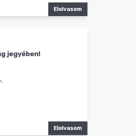
Elolvasom
ág jegyében!
h.
Elolvasom