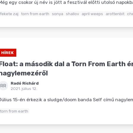
Még egy csokor új név is jött a fesztivál előtti utolsó napokb
fekete zaj
torn from earth
sonya
shallov
april weeps
arottenbit
ch
HÍREK
Float: a második dal a Torn From Earth 
nagylemezéről
Radó Richárd
RR
2021. július 12.
Július 15-én érkezik a sludge/doom banda Self című nagyle
torn from earth