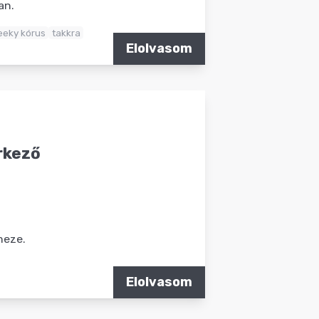
an.
eeky kórus
takkra
Elolvasom
érkező
meze.
Elolvasom