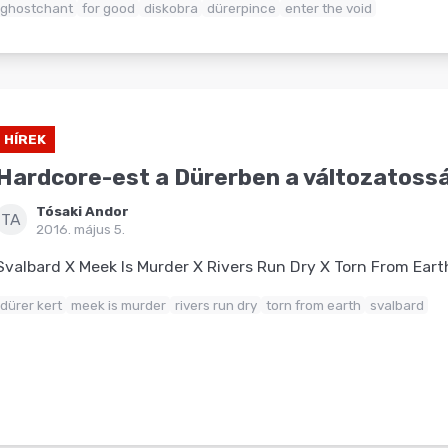
ghostchant
for good
diskobra
dürerpince
enter the void
HÍREK
Hardcore-est a Dürerben a változatoss
Tósaki Andor
TA
2016. május 5.
Svalbard X Meek Is Murder X Rivers Run Dry X Torn From Eart
dürer kert
meek is murder
rivers run dry
torn from earth
svalbard