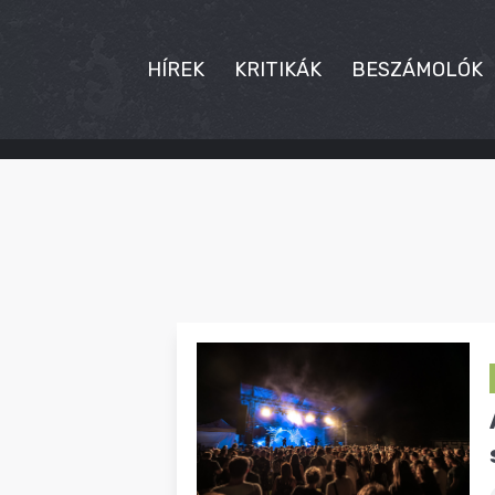
HÍREK
KRITIKÁK
BESZÁMOLÓK
HÍREK
KRITIKÁK
BESZÁMOLÓK
INTERJÚK
PREMIEREK
KULT
MÁSVILÁG