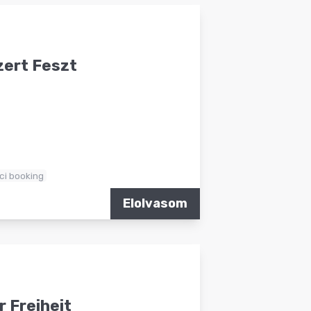
zert Feszt
ci booking
Elolvasom
 Freiheit