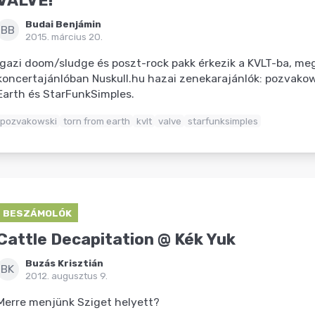
VALVE!
Budai Benjámin
BB
2015. március 20.
Igazi doom/sludge és poszt-rock pakk érkezik a KVLT-ba, meg
koncertajánlóban Nuskull.hu hazai zenekarajánlók: pozvakow
Earth és StarFunkSimples.
pozvakowski
torn from earth
kvlt
valve
starfunksimples
BESZÁMOLÓK
Cattle Decapitation @ Kék Yuk
Buzás Krisztián
BK
2012. augusztus 9.
Merre menjünk Sziget helyett?