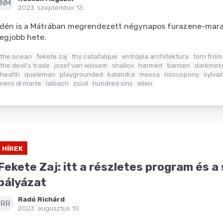
NM
2023. szeptember 13.
Idén is a Mátrában megrendezett négynapos furazene-marat
legjobb hete.
the ocean
fekete zaj
thy catafalque
entrópia architektúra
torn from
the devil's trade
jozef van wissem
shallov
harmed
tiansen
darkmes
health
queleman
playgrounded
kalandra
messa
hocuspony
sylvai
nero di marte
laibach
zsüd
hundred sins
elien
HÍREK
Fekete Zaj: itt a részletes program és a 
pályázat
Radó Richárd
RR
2023. augusztus 10.