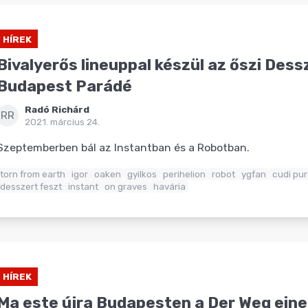
HÍREK
Bivalyerős lineuppal készül az őszi Dess
Budapest Parádé
Radó Richárd
RR
2021. március 24.
Szeptemberben bál az Instantban és a Robotban.
torn from earth
igor
oaken
gyilkos
perihelion
robot
ygfan
cudi pur
desszert feszt
instant
on graves
havária
HÍREK
Ma este újra Budapesten a Der Weg einer