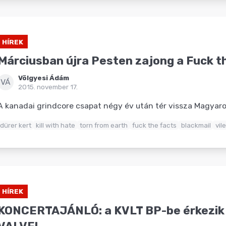
HÍREK
Márciusban újra Pesten zajong a Fuck t
Völgyesi Ádám
VÁ
2015. november 17.
A kanadai grindcore csapat négy év után tér vissza Magyaro
dürer kert
kill with hate
torn from earth
fuck the facts
blackmail
vil
HÍREK
KONCERTAJÁNLÓ: a KVLT BP-be érkezik 