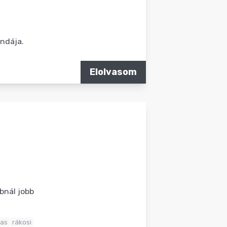
andája.
Elolvasom
bnál jobb
as
rákosi