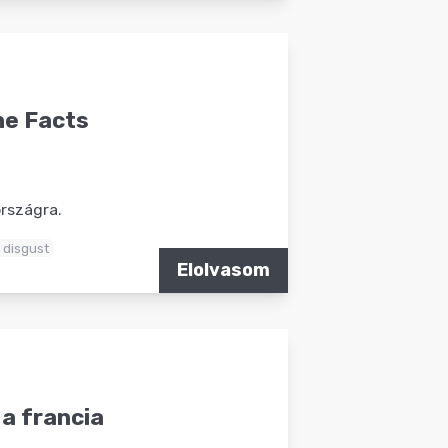
he Facts
rszágra.
e disgust
Elolvasom
a francia