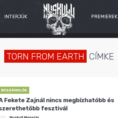
INTERJÚK
PREMIEREK
TORN FROM EARTH
CÍMKE
BESZÁMOLÓK
A Fekete Zajnál nincs megbízhatóbb és
szerethetőbb fesztivál
Nuskull Magazin