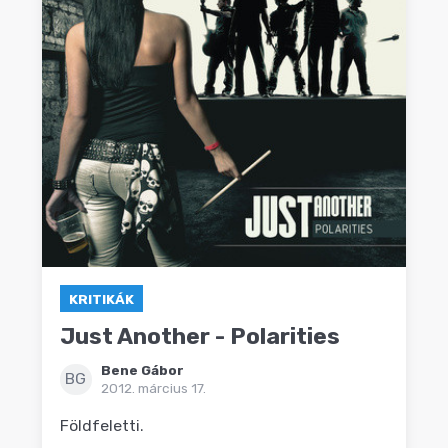
KRITIKÁK
Just Another - Polarities
Bene Gábor
BG
2012. március 17.
Földfeletti.