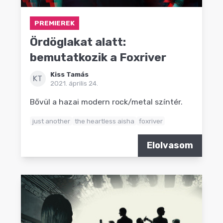
PREMIEREK
Ördöglakat alatt:
bemutatkozik a Foxriver
Kiss Tamás
KT
2021. április 24.
Bővül a hazai modern rock/metal színtér.
just another
the heartless aisha
foxriver
Elolvasom