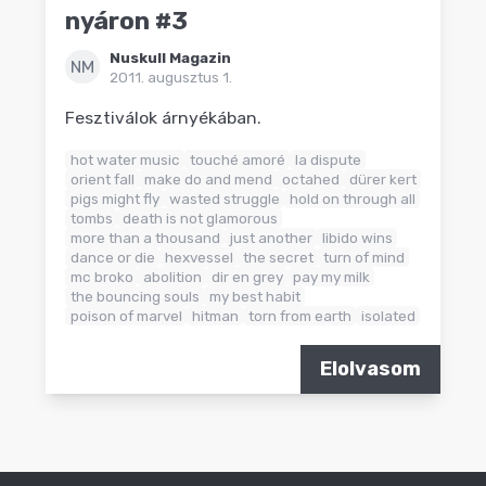
nyáron #3
Nuskull Magazin
NM
2011. augusztus 1.
Fesztiválok árnyékában.
hot water music
touché amoré
la dispute
orient fall
make do and mend
octahed
dürer kert
pigs might fly
wasted struggle
hold on through all
tombs
death is not glamorous
more than a thousand
just another
libido wins
dance or die
hexvessel
the secret
turn of mind
mc broko
abolition
dir en grey
pay my milk
the bouncing souls
my best habit
poison of marvel
hitman
torn from earth
isolated
Elolvasom