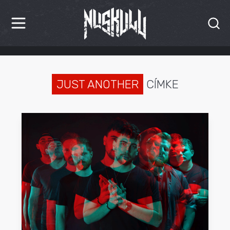
HÍREK
KRITIKÁK
JUST ANOTHER
CÍMKE
BESZÁMOLÓK
INTERJÚK
PREMIEREK
KULT
MÁSVILÁG
BLOG