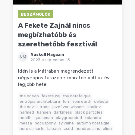
BESZÁMOLÓK
A Fekete Zajnál nincs
megbízhatóbb és
szerethetőbb fesztivál
Nuskull Magazin
NM
2023. szeptember 13.
Idén is a Mátrában megrendezett
négynapos furazene-maraton volt az év
legjobb hete.
the ocean
fekete zaj
thy catafalque
entrópia architektúra
torn from earth
celeste
the devil's trade
jozef van wissem
shallov
harmed
tiansen
darkmess
black particles
health
queleman
playgrounded
kalandra
messa
hocuspony
sylvaine
autumn nostalgie
nero di marte
laibach
zsüd
hundred sins
elien