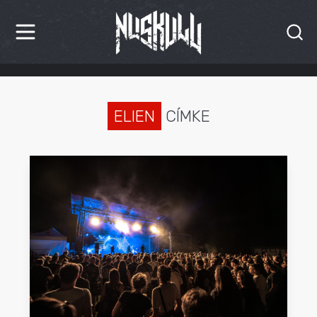
HÍREK
KRITIKÁK
ELIEN
CÍMKE
BESZÁMOLÓK
INTERJÚK
PREMIEREK
KULT
MÁSVILÁG
BLOG