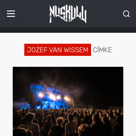
HÍREK
KRITIKÁK
JOZEF VAN WISSEM
CÍMKE
BESZÁMOLÓK
INTERJÚK
PREMIEREK
KULT
MÁSVILÁG
BLOG