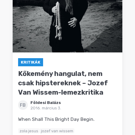
KRITIKÁK
Kőkemény hangulat, nem
csak hipstereknek – Jozef
Van Wissem-lemezkritika
Földesi Balázs
FB
2016. március 3.
When Shall This Bright Day Begin.
zola jesus
jozef van wissem