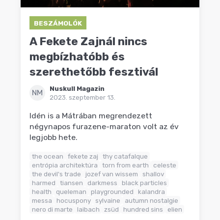
BESZÁMOLÓK
A Fekete Zajnál nincs
megbízhatóbb és
szerethetőbb fesztivál
Nuskull Magazin
NM
2023. szeptember 13.
Idén is a Mátrában megrendezett
négynapos furazene-maraton volt az év
legjobb hete.
the ocean
fekete zaj
thy catafalque
entrópia architektúra
torn from earth
celeste
the devil's trade
jozef van wissem
shallov
harmed
tiansen
darkmess
black particles
health
queleman
playgrounded
kalandra
messa
hocuspony
sylvaine
autumn nostalgie
nero di marte
laibach
zsüd
hundred sins
elien