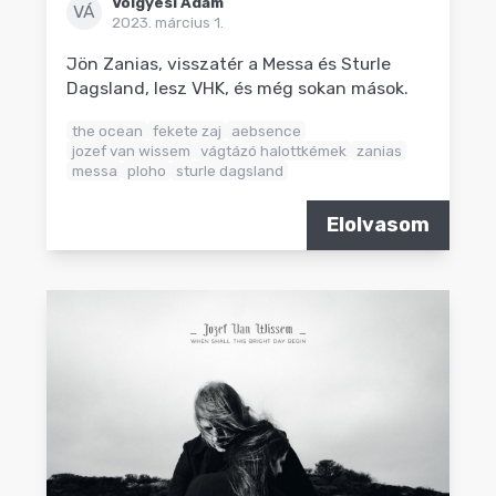
Völgyesi Ádám
VÁ
2023. március 1.
Jön Zanias, visszatér a Messa és Sturle
Dagsland, lesz VHK, és még sokan mások.
the ocean
fekete zaj
aebsence
jozef van wissem
vágtázó halottkémek
zanias
messa
ploho
sturle dagsland
Elolvasom