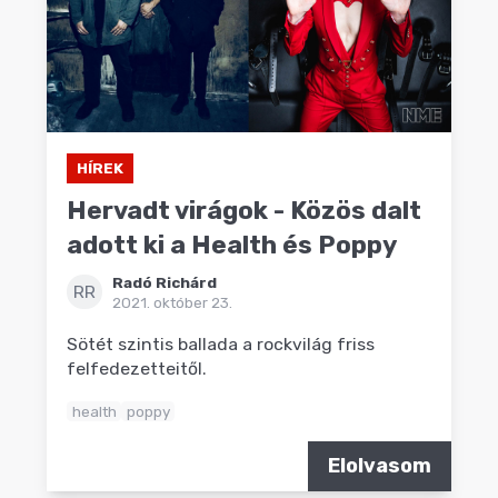
HÍREK
Hervadt virágok - Közös dalt
adott ki a Health és Poppy
Radó Richárd
RR
2021. október 23.
Sötét szintis ballada a rockvilág friss
felfedezetteitől.
health
poppy
Elolvasom