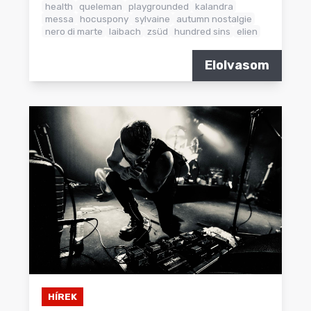
health
queleman
playgrounded
kalandra
messa
hocuspony
sylvaine
autumn nostalgie
nero di marte
laibach
zsüd
hundred sins
elien
Elolvasom
HÍREK