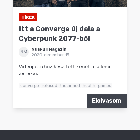
HÍREK
Itt a Converge új dala a
Cyberpunk 2077-ből
Nuskull Magazin
NM
2020. december 13.
Videojátékhoz készített zenét a salemi
zenekar.
converge
refused
the armed
health
grimes
Elolvasom