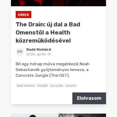
HÍREK
The Drain: új dal a Bad
Omenstől a Health
közreműködésével
Radó Richárd
RR
2024. április 19.
Bő egy hónap múlva megérkezik Noah
Sebastianék gyűjteményes lemeze, a
Concrete Jungle [The OST].
bad omens
health
so wylie
swarm
Elolvasom