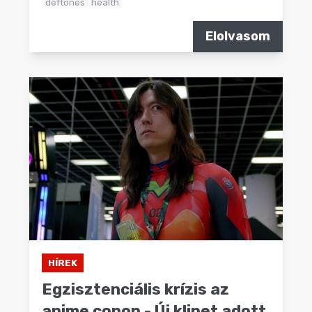
deftones
health
Elolvasom
HÍREK
Egzisztenciális krízis az
anime conon - Új klipet adott