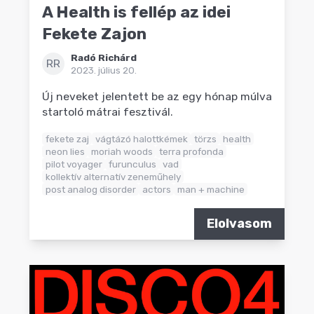
A Health is fellép az idei
Fekete Zajon
Radó Richárd
RR
2023. július 20.
Új neveket jelentett be az egy hónap múlva
startoló mátrai fesztivál.
fekete zaj
vágtázó halottkémek
törzs
health
neon lies
moriah woods
terra profonda
pilot voyager
furunculus
vad
kollektív alternatív zeneműhely
post analog disorder
actors
man + machine
Elolvasom