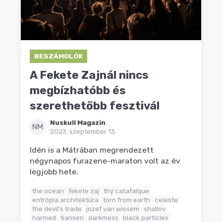
BESZÁMOLÓK
A Fekete Zajnál nincs
megbízhatóbb és
szerethetőbb fesztivál
Nuskull Magazin
NM
2023. szeptember 13.
Idén is a Mátrában megrendezett
négynapos furazene-maraton volt az év
legjobb hete.
the ocean
fekete zaj
thy catafalque
entrópia architektúra
torn from earth
celeste
the devil's trade
jozef van wissem
shallov
harmed
tiansen
darkmess
black particles