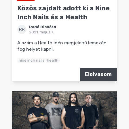
Közös zajdalt adott ki a Nine
Inch Nails és a Health
Radó Richárd
RR
2021. május 7.
A szám a Health idén megjelenő lemezén
fog helyet kapni.
nine inch nails
health
Elolvasom