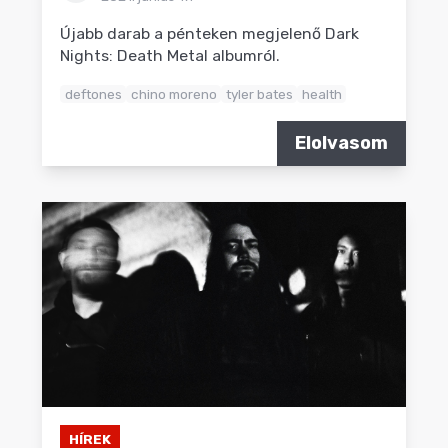
Újabb darab a pénteken megjelenő Dark
Nights: Death Metal albumról.
deftones
chino moreno
tyler bates
health
Elolvasom
HÍREK