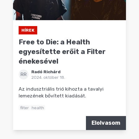
HÍREK
Free to Die: a Health
egyesítette erőit a Filter
énekesével
Radó Richárd
RR
2024. október 18.
Az indusztriális trió kihozta a tavalyi
lemezének bővített kiadását.
filter
health
Elolvasom