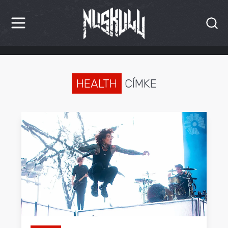
HÍREK
KRITIKÁK
HEALTH
CÍMKE
BESZÁMOLÓK
INTERJÚK
PREMIEREK
KULT
MÁSVILÁG
BLOG