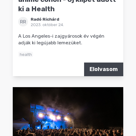
ki a Health
Radó Richárd
RR
2023. október 24.
A Los Angeles-i zajgyárosok év végén
adják ki legújabb lemezüket.
health
Elolvasom