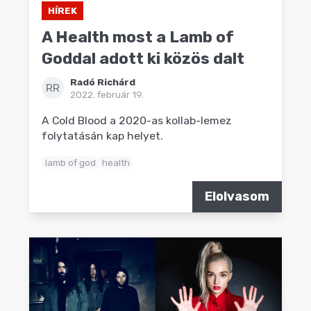
HÍREK
A Health most a Lamb of
Goddal adott ki közös dalt
Radó Richárd
RR
2022. február 19.
A Cold Blood a 2020-as kollab-lemez
folytatásán kap helyet.
lamb of god
health
Elolvasom