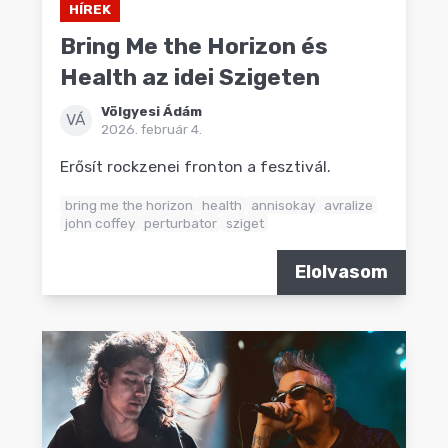
HÍREK
Bring Me the Horizon és
Health az idei Szigeten
Völgyesi Ádám
VÁ
2026. február 4.
Erősít rockzenei fronton a fesztivál.
bring me the horizon
health
annisokay
avralize
john coffey
perturbator
sziget
Elolvasom