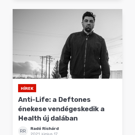
HÍREK
Anti-Life: a Deftones
énekese vendégeskedik a
Health új dalában
Radó Richárd
RR
2021. június 17.