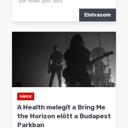
a38
health
gost
zetra
Elolvasom
HÍREK
A Health melegít a Bring Me
the Horizon előtt a Budapest
Parkban