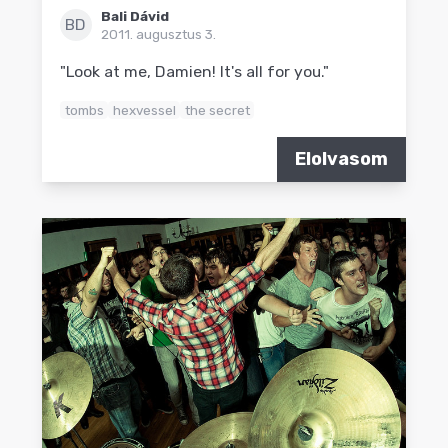
Bali Dávid
BD
2011. augusztus 3.
"Look at me, Damien! It's all for you."
tombs
hexvessel
the secret
Elolvasom