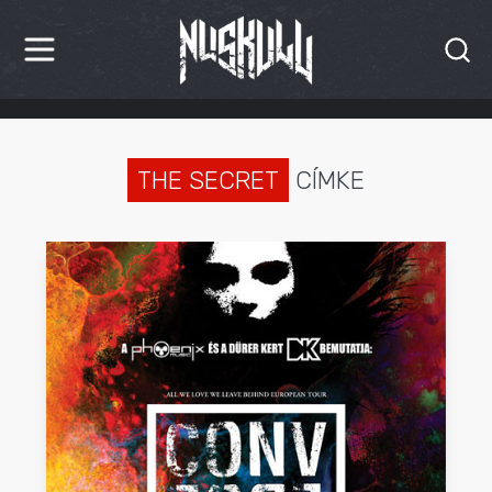
HÍREK
KRITIKÁK
THE SECRET
CÍMKE
BESZÁMOLÓK
INTERJÚK
PREMIEREK
KULT
MÁSVILÁG
BLOG