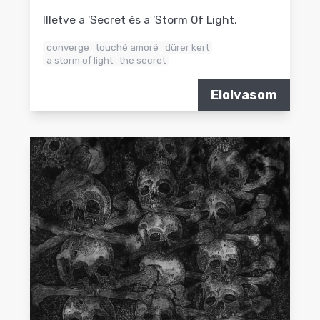
Illetve a 'Secret és a 'Storm Of Light.
converge
touché amoré
dürer kert
a storm of light
the secret
Elolvasom