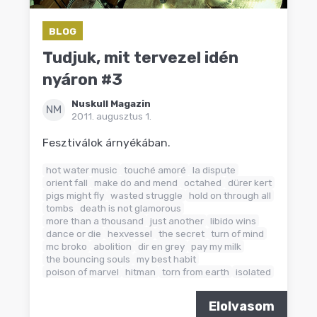
BLOG
Tudjuk, mit tervezel idén
nyáron #3
Nuskull Magazin
NM
2011. augusztus 1.
Fesztiválok árnyékában.
hot water music
touché amoré
la dispute
orient fall
make do and mend
octahed
dürer kert
pigs might fly
wasted struggle
hold on through all
tombs
death is not glamorous
more than a thousand
just another
libido wins
dance or die
hexvessel
the secret
turn of mind
mc broko
abolition
dir en grey
pay my milk
the bouncing souls
my best habit
poison of marvel
hitman
torn from earth
isolated
Elolvasom