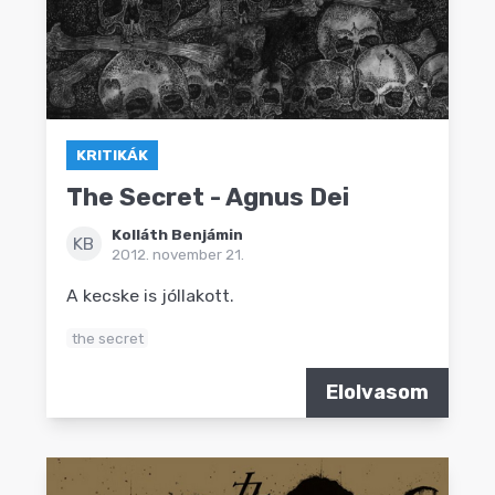
KRITIKÁK
The Secret - Agnus Dei
Kolláth Benjámin
KB
2012. november 21.
A kecske is jóllakott.
the secret
Elolvasom