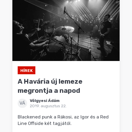
HÍREK
A Havária új lemeze
megrontja a napod
Völgyesi Ádám
VÁ
2019. augusztus 22.
Blackened punk a Rákosi, az Igor és a Red
Line Offside két tagjától.