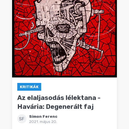
KRITIKÁK
Az elaljasodás lélektana -
Havária: Degenerált faj
Simon Ferenc
SF
2021. május 20.