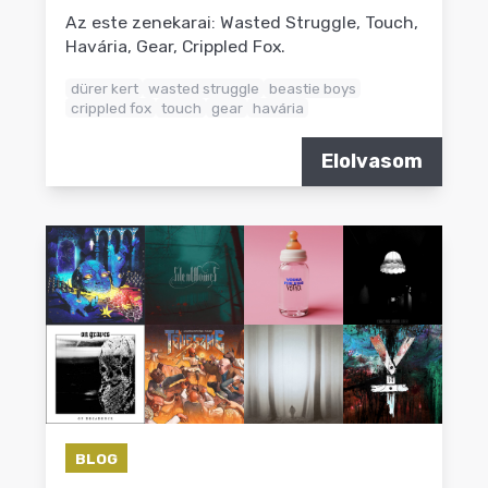
Az este zenekarai: Wasted Struggle, Touch,
Havária, Gear, Crippled Fox.
dürer kert
wasted struggle
beastie boys
crippled fox
touch
gear
havária
Elolvasom
BLOG