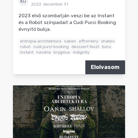
KG
2022. december 31.
2023 első szombatján veszi be az Instant
és a Robot színpadait a Cudi Purci Booking
évnyitó bulija.
entrópia architektúra
oaken
effrontery
shallov
robot
cudi purci booking
desszert feszt
boru
instant
havária
brygmus
indignity
Elolvasom