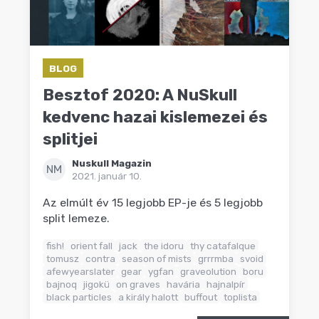
BLOG
Besztof 2020: A NuSkull
kedvenc hazai kislemezei és
splitjei
Nuskull Magazin
NM
2021. január 10.
Az elmúlt év 15 legjobb EP-je és 5 legjobb
split lemeze.
fish!
orient fall
jack
the idoru
thy catafalque
tomusz
contra
season of mists
grrrmba
svoid
afewyearslater
gear
ygfan
graveolution
boru
bajnoq
jigokü
on graves
havária
hajnalpír
black particles
a király halott
buffout
toplista