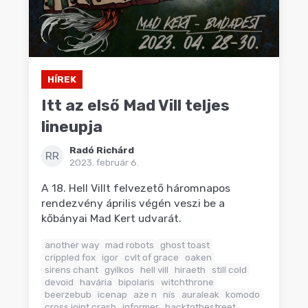
HÍREK
Itt az első Mad Vill teljes
lineupja
Radó Richárd
RR
2023. február 6.
A 18. Hell Villt felvezető háromnapos
rendezvény április végén veszi be a
kőbányai Mad Kert udvarát.
another way
mad robots
ghost toast
crippled fox
igor
cvlt of grace
oaken
sirens chant
gyilkos
hell vill
hiraeth
still cold
devoid
havária
bipolaris
witchthrone
beerzebub
icenap
aze n
nís
auraleak
komodo
cross joint crash
informer
backtothestreet