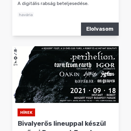
A digitális rabság beteljesedése.
havária
Elolvasom
HÍREK
Bivalyerős lineuppal készül