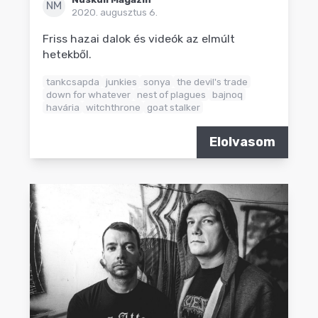
NM
2020. augusztus 6.
Friss hazai dalok és videók az elmúlt
hetekből.
tankcsapda
junkies
sonya
the devil's trade
down for whatever
nest of plagues
bajnoq
havária
witchthrone
goat stalker
Elolvasom