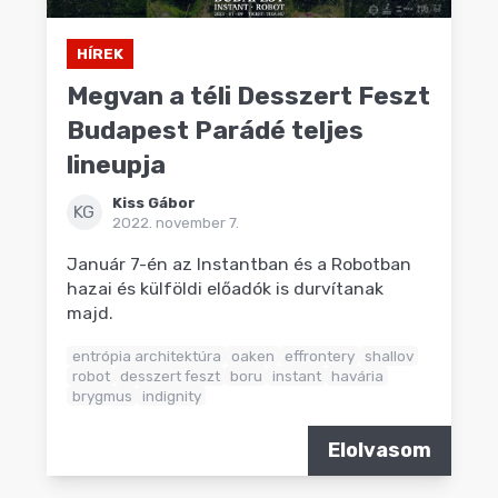
HÍREK
Megvan a téli Desszert Feszt
Budapest Parádé teljes
lineupja
Kiss Gábor
KG
2022. november 7.
Január 7-én az Instantban és a Robotban
hazai és külföldi előadók is durvítanak
majd.
entrópia architektúra
oaken
effrontery
shallov
robot
desszert feszt
boru
instant
havária
brygmus
indignity
Elolvasom