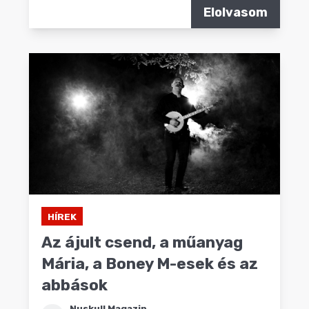
Elolvasom
HÍREK
Az ájult csend, a műanyag
Mária, a Boney M-esek és az
abbások
Nuskull Magazin