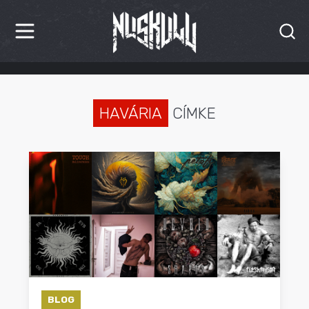
HÍREK
KRITIKÁK
HAVÁRIA
CÍMKE
BESZÁMOLÓK
INTERJÚK
PREMIEREK
KULT
MÁSVILÁG
BLOG
BLOG