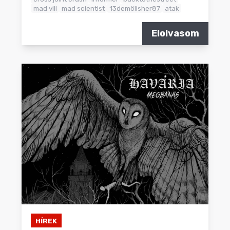
mad vill
mad scientist
13demölisher87
atak
Elolvasom
HÍREK