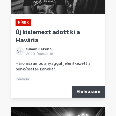
HÍREK
Új kislemezt adott ki a
Havária
Simon Ferenc
SF
2020. február 16.
Háromszámos anyaggal jelentkezett a
punk/metal-zenekar.
havária
Elolvasom