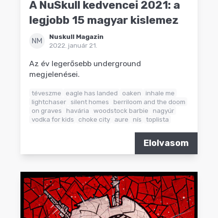
A NuSkull kedvencei 2021: a
legjobb 15 magyar kislemez
Nuskull Magazin
NM
2022. január 21.
Az év legerősebb underground
megjelenései.
téveszme
eagle has landed
oaken
inhale me
lightchaser
silent homes
berriloom and the doom
on graves
havária
woodstock barbie
nagyúr
vodka for kids
choke city
aure
nís
toplista
Elolvasom