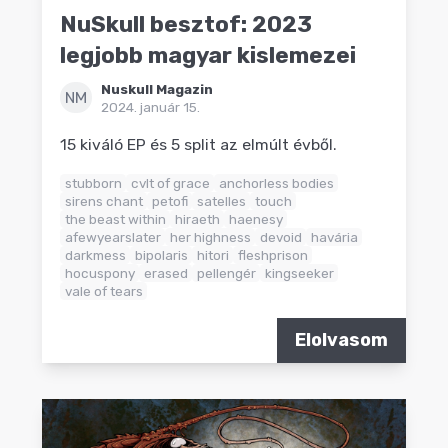
NuSkull besztof: 2023
legjobb magyar kislemezei
Nuskull Magazin
NM
2024. január 15.
15 kiváló EP és 5 split az elmúlt évből.
stubborn
cvlt of grace
anchorless bodies
sirens chant
petofi
satelles
touch
the beast within
hiraeth
haenesy
afewyearslater
her highness
devoid
havária
darkmess
bipolaris
hitori
fleshprison
hocuspony
erased
pellengér
kingseeker
vale of tears
Elolvasom