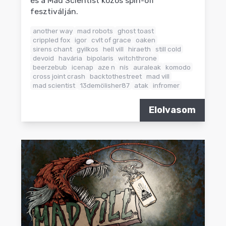
és a Mad Scientist közös spin-off
fesztiválján.
another way
mad robots
ghost toast
crippled fox
igor
cvlt of grace
oaken
sirens chant
gyilkos
hell vill
hiraeth
still cold
devoid
havária
bipolaris
witchthrone
beerzebub
icenap
aze n
nís
auraleak
komodo
cross joint crash
backtothestreet
mad vill
mad scientist
13demölisher87
atak
infromer
Elolvasom