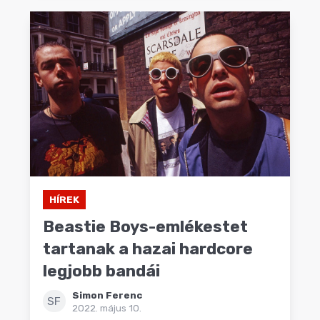
HÍREK
Beastie Boys-emlékestet
tartanak a hazai hardcore
legjobb bandái
Simon Ferenc
SF
2022. május 10.