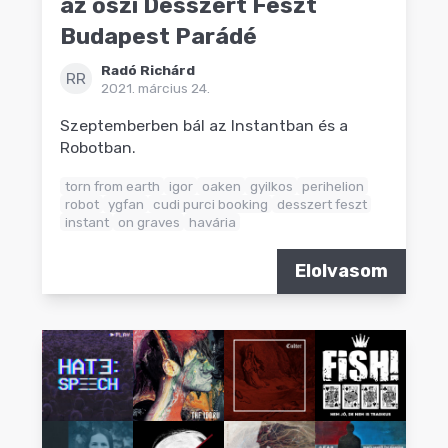
az őszi Desszert Feszt
Budapest Parádé
Radó Richárd
RR
2021. március 24.
Szeptemberben bál az Instantban és a
Robotban.
torn from earth
igor
oaken
gyilkos
perihelion
robot
ygfan
cudi purci booking
desszert feszt
instant
on graves
havária
Elolvasom