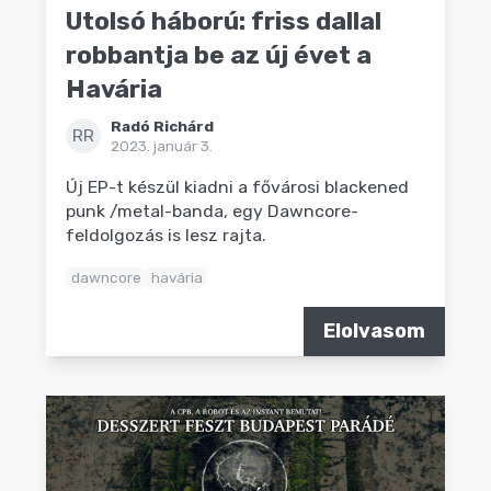
Utolsó háború: friss dallal
robbantja be az új évet a
Havária
Radó Richárd
RR
2023. január 3.
Új EP-t készül kiadni a fővárosi blackened
punk /metal-banda, egy Dawncore-
feldolgozás is lesz rajta.
dawncore
havária
Elolvasom