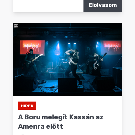
Elolvasom
HÍREK
A Boru melegít Kassán az
Amenra előtt