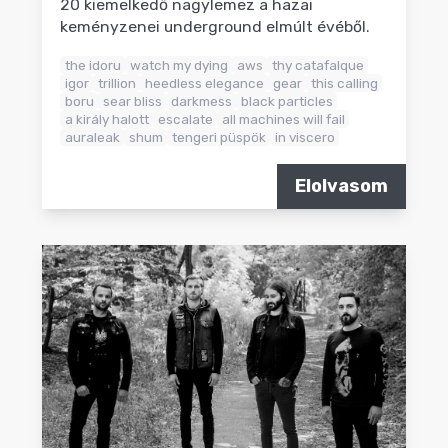
20 kiemelkedő nagylemez a hazai
keményzenei underground elmúlt évéből.
the idoru
watch my dying
aws
thy catafalque
igor
trillion
heedless elegance
gear
this calling
boru
sear bliss
darkmess
black particles
a király halott
escalate
all machines will fail
auraleak
shum
tengeri püspök
in viscero
Elolvasom