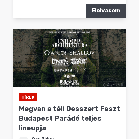
Elolvasom
HÍREK
Megvan a téli Desszert Feszt
Budapest Parádé teljes
lineupja
Kiss Gábor