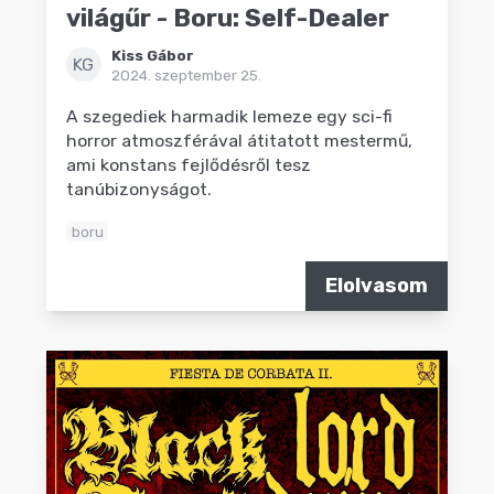
világűr - Boru: Self-Dealer
Kiss Gábor
KG
2024. szeptember 25.
A szegediek harmadik lemeze egy sci-fi
horror atmoszférával átitatott mestermű,
ami konstans fejlődésről tesz
tanúbizonyságot.
boru
Elolvasom