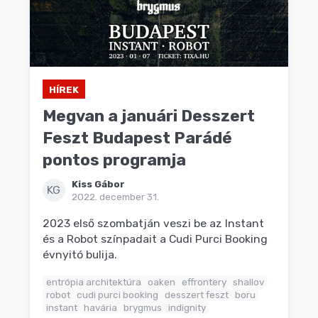
HÍREK
Megvan a januári Desszert
Feszt Budapest Parádé
pontos programja
Kiss Gábor
KG
2022. december 31.
2023 első szombatján veszi be az Instant
és a Robot színpadait a Cudi Purci Booking
évnyitó bulija.
entrópia architektúra
oaken
effrontery
shallov
robot
cudi purci booking
desszert feszt
boru
instant
havária
brygmus
indignity