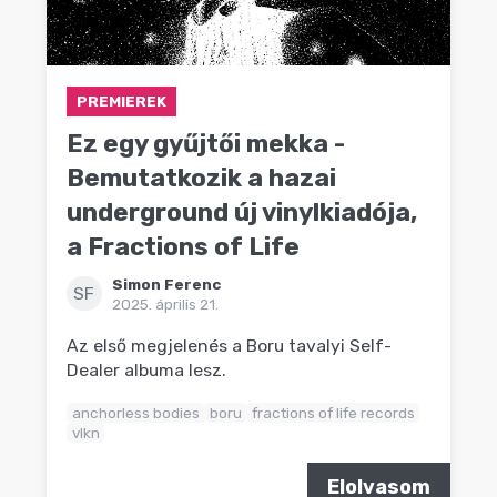
PREMIEREK
Ez egy gyűjtői mekka -
Bemutatkozik a hazai
underground új vinylkiadója,
a Fractions of Life
Simon Ferenc
SF
2025. április 21.
Az első megjelenés a Boru tavalyi Self-
Dealer albuma lesz.
anchorless bodies
boru
fractions of life records
vlkn
Elolvasom