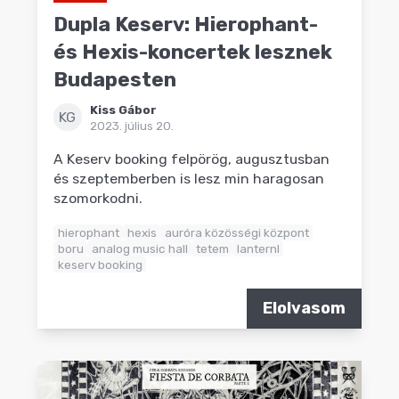
Dupla Keserv: Hierophant-
és Hexis-koncertek lesznek
Budapesten
Kiss Gábor
KG
2023. július 20.
A Keserv booking felpörög, augusztusban
és szeptemberben is lesz min haragosan
szomorkodni.
hierophant
hexis
auróra közösségi központ
boru
analog music hall
tetem
lanternl
keserv booking
Elolvasom