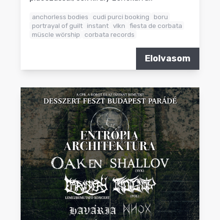
anchorless bodies
cudi purci booking
boru
portrayal of guilt
instant
vlkn
fiesta de corbata
müscle wörship
corbata records
Elolvasom