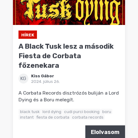
HÍREK
A Black Tusk lesz a második
Fiesta de Corbata
főzenekara
Kiss Gábor
KG
2024. július 26.
A Corbata Records disztrózós buliján a Lord
Dying és a Boru melegít.
black tusk
lord dying
cudi purci booking
boru
instant
fiesta de corbata
corbata records
Elolvasom