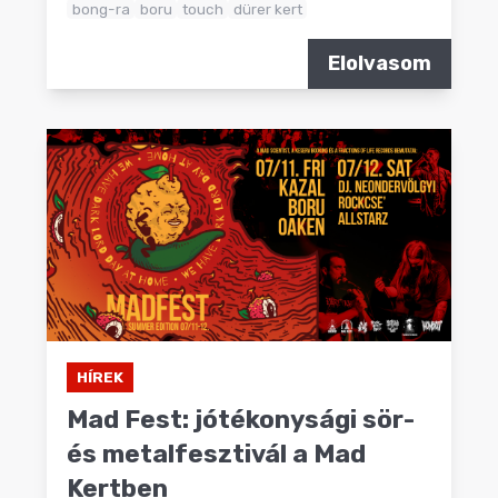
bong-ra
boru
touch
dürer kert
Elolvasom
HÍREK
Mad Fest: jótékonysági sör-
és metalfesztivál a Mad
Kertben