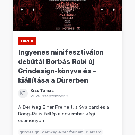
HÍREK
Ingyenes minifesztiválon
debütál Borbás Robi új
Grindesign-könyve és -
kiállítása a Dürerben
Kiss Tamás
KT
2025. szeptember 9.
A Der Weg Einer Freiheit, a Svalbard és a
Bong-Ra is fellép a november végi
eseményen.
grindesign
der weg einer freiheit
svalbard