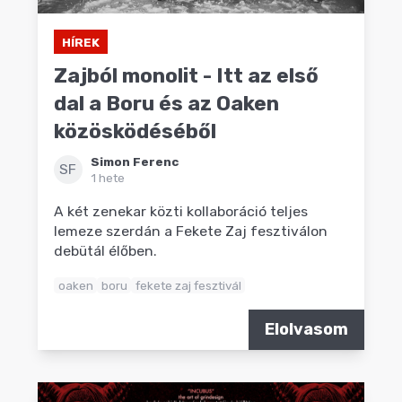
HÍREK
Zajból monolit - Itt az első
dal a Boru és az Oaken
közösködéséből
Simon Ferenc
SF
1 hete
A két zenekar közti kollaboráció teljes
lemeze szerdán a Fekete Zaj fesztiválon
debütál élőben.
oaken
boru
fekete zaj fesztivál
Elolvasom