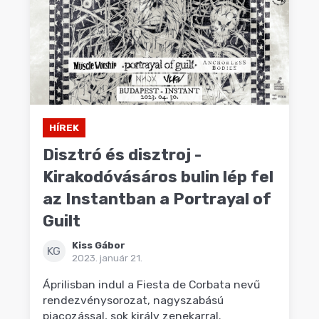
HÍREK
Disztró és disztroj -
Kirakodóvásáros bulin lép fel
az Instantban a Portrayal of
Guilt
Kiss Gábor
KG
2023. január 21.
Áprilisban indul a Fiesta de Corbata nevű
rendezvénysorozat, nagyszabású
piacozással, sok király zenekarral.