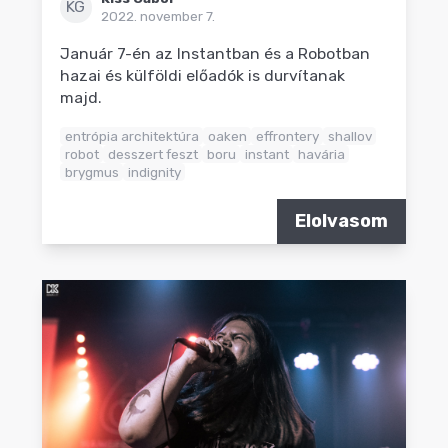
KG
2022. november 7.
Január 7-én az Instantban és a Robotban
hazai és külföldi előadók is durvítanak
majd.
entrópia architektúra
oaken
effrontery
shallov
robot
desszert feszt
boru
instant
havária
brygmus
indignity
Elolvasom