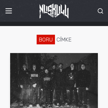
HÍREK
KRITIKÁK
BORU
CÍMKE
BESZÁMOLÓK
INTERJÚK
PREMIEREK
KULT
MÁSVILÁG
BLOG