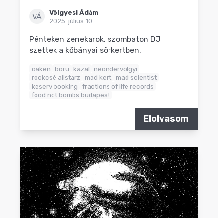
Völgyesi Ádám
VÁ
2025. július 10.
Pénteken zenekarok, szombaton DJ
szettek a kőbányai sörkertben.
oaken
boru
kazal
neondervölgyi
rockcsé allstarz
mad kert
mad scientist
keserv booking
fractions of life records
food not bombs budapest
Elolvasom