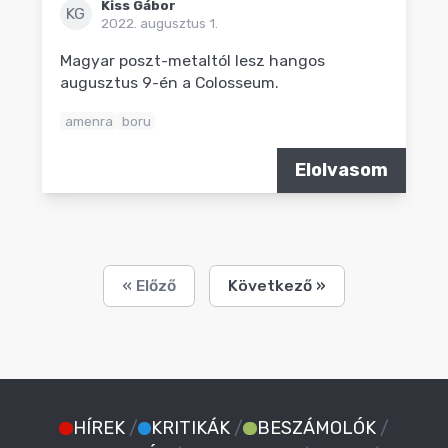
Kiss Gábor
KG
2022. augusztus 1.
Magyar poszt-metaltól lesz hangos
augusztus 9-én a Colosseum.
amenra
boru
Elolvasom
« Előző
Következő »
HÍREK
/
KRITIKÁK
/
BESZÁMOLÓK
/