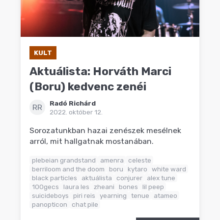
KULT
Aktuálista: Horváth Marci
(Boru) kedvenc zenéi
Radó Richárd
RR
2022. október 12.
Sorozatunkban hazai zenészek mesélnek
arról, mit hallgatnak mostanában.
plebeian grandstand
amenra
celeste
berriloom and the doom
boru
kytaro
white ward
black particles
aktuálista
conjurer
alex tune
100gecs
laura les
zheani
bones
lil peep
suicideboys
piri reis
yearning
tenue
atameo
panopticon
chat pile