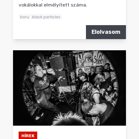
vokálokkal elmélyített száma.
boru
black particles
Elolvasom
HÍREK