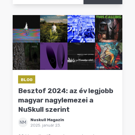
BLOG
Besztof 2024: az év legjobb
magyar nagylemezei a
NuSkull szerint
Nuskull Magazin
NM
2025. január 23.