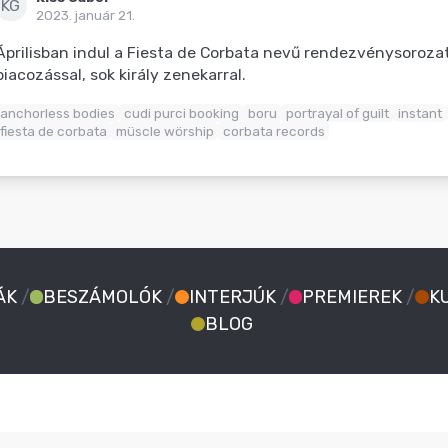
KG
2023. január 21.
Áprilisban indul a Fiesta de Corbata nevű rendezvénysoroz
piacozással, sok király zenekarral.
anchorless bodies
cudi purci booking
boru
portrayal of guilt
instant
fiesta de corbata
müscle wörship
corbata records
ÁK
/
BESZÁMOLÓK
/
INTERJÚK
/
PREMIEREK
/
K
BLOG