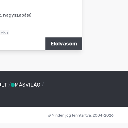
at, nagyszabású
vlkn
Elolvasom
ULT
/
MÁSVILÁG
/
© Minden jog fenntartva. 2004-2026