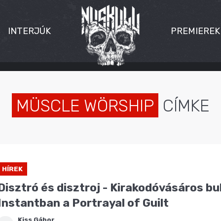
INTERJÚK
PREMIEREK
MÜSCLE WÖRSHIP
CÍMKE
HÍREK
Disztró és disztroj - Kirakodóvásáros bul
Instantban a Portrayal of Guilt
Kiss Gábor