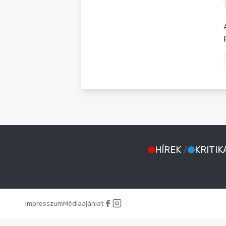
BLOG
HÍREK
/
KRITIK
Impresszum
Médiaajánlat