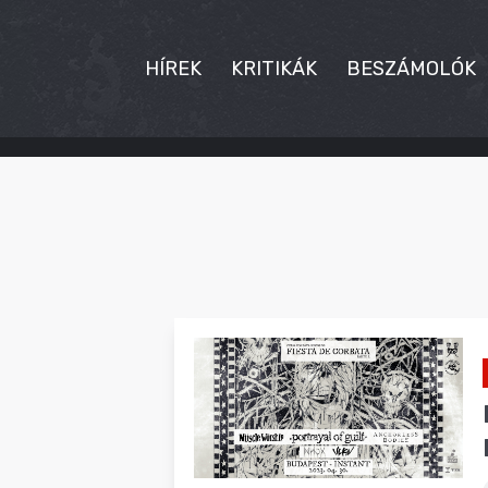
HÍREK
KRITIKÁK
BESZÁMOLÓK
HÍREK
KRITIKÁK
BESZÁMOLÓK
INTERJÚK
PREMIEREK
KULT
MÁSVILÁG