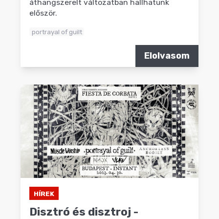
áthangszerelt változatban hallhatunk
először.
portrayal of guilt
Elolvasom
HÍREK
Disztró és disztroj -