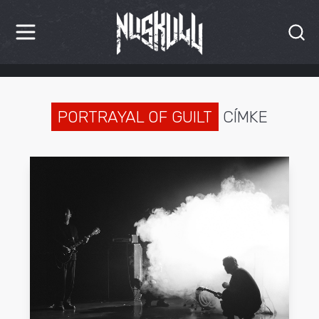
HÍREK
KRITIKÁK
PORTRAYAL OF GUILT
CÍMKE
BESZÁMOLÓK
INTERJÚK
PREMIEREK
KULT
MÁSVILÁG
BLOG