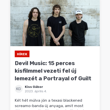
HÍREK
Devil Music: 15 perces
kisfilmmel vezeti fel új
lemezét a Portrayal of Guilt
Kiss Gábor
KG
2023. április 4.
Két hét múlva jön a texasi blackened
screamo-banda új anyaga, amit most