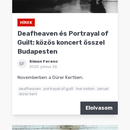
HÍREK
Deafheaven és Portrayal of
Guilt: közös koncert ősszel
Budapesten
Simon Ferenc
SF
2025. június 26.
Novemberben a Dürer Kertben.
deafheaven
portrayal of guilt
live nation
zeruel
dürer kert
Elolvasom