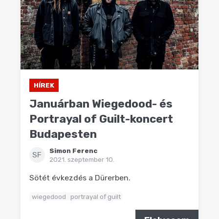
HÍREK
Januárban Wiegedood- és
Portrayal of Guilt-koncert
Budapesten
Simon Ferenc
SF
2021. szeptember 10.
Sötét évkezdés a Dürerben.
wiegedood
portrayal of guilt