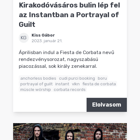
Kirakodóvásáros bulin lép fel
az Instantban a Portrayal of
Guilt
Kiss Gábor
KG
2023. január 21.
Áprilisban indul a Fiesta de Corbata nevű
rendezvénysorozat, nagyszabású
piacozással, sok király zenekarral.
anchorless bodies
cudi purci booking
boru
portrayal of guilt
instant
vlkn
fiesta de corbata
müscle wörship
corbata records
Elolvasom