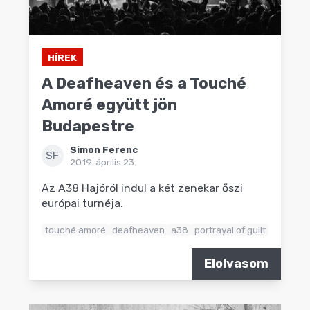
HÍREK
A Deafheaven és a Touché
Amoré együtt jön
Budapestre
Simon Ferenc
SF
2019. április 23.
Az A38 Hajóról indul a két zenekar őszi
európai turnéja.
touché amoré
deafheaven
a38
portrayal of guilt
Elolvasom