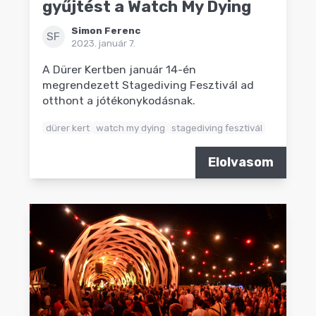
gyűjtést a Watch My Dying
Simon Ferenc
SF
2023. január 7.
A Dürer Kertben január 14-én
megrendezett Stagediving Fesztivál ad
otthont a jótékonykodásnak.
dürer kert
watch my dying
stagediving fesztivál
Elolvasom