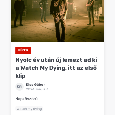
HÍREK
Nyolc év után új lemezt ad ki
a Watch My Dying, itt az első
klip
Kiss Gábor
KG
2024. május 3.
Napköszörű.
watch my dying