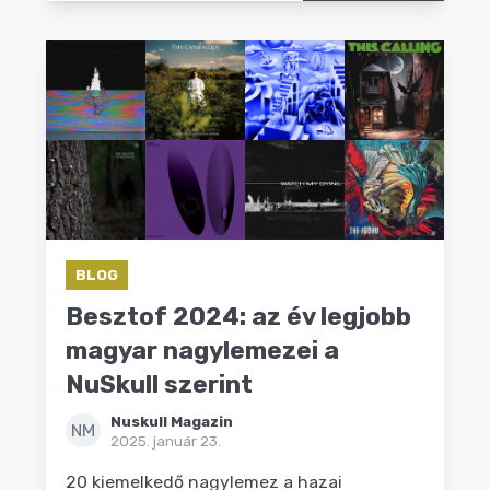
BLOG
Besztof 2024: az év legjobb
magyar nagylemezei a
NuSkull szerint
Nuskull Magazin
NM
2025. január 23.
20 kiemelkedő nagylemez a hazai