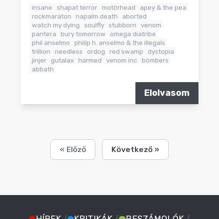
insane
shapat terror
motörhead
apey & the pea
rockmaraton
napalm death
aborted
watch my dying
soulfly
stubborn
venom
pantera
bury tomorrow
omega diatribe
phil anselmo
philip h. anselmo & the illegals
trillion
needless
ordog
red swamp
dystopia
jinjer
gutalax
harmed
venom inc
bömbers
abbath
Elolvasom
« Előző
Következő »
HÍREK
/
KRITIKÁK
/
BESZÁMOLÓK
/