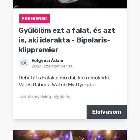
PREMIEREK
Gyűlölöm ezt a falat, és azt
is, aki iderakta - Bipølaris-
klippremier
Völgyesi Ádám
VÁ
2024. szeptember 11.
Debütál a Falak című dal, közreműködik
Veres Gábor a Watch My Dyingból.
watch my dying
bipolaris
Elolvasom