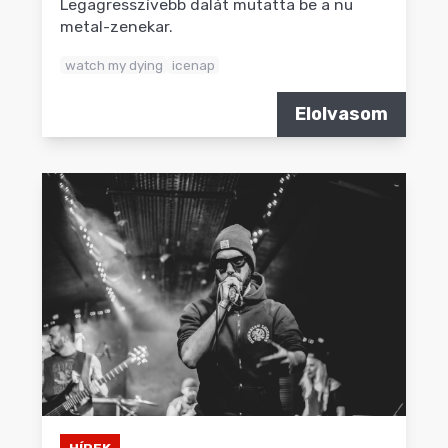
Legagresszívebb dalát mutatta be a nu
metal-zenekar.
watch my dying
icenap
Elolvasom
HÍREK