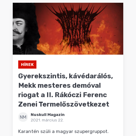
HÍREK
Gyerekszintis, kávédarálós,
Mekk mesteres demóval
riogat a II. Rákóczi Ferenc
Zenei Termelőszövetkezet
Nuskull Magazin
NM
2021. március 22.
Karantén szüli a magyar szupergruppot.