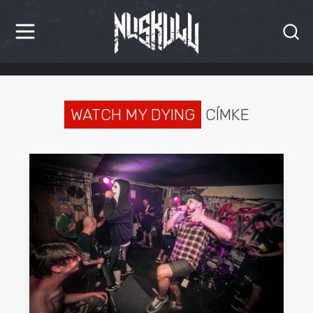
HÍREK
KRITIKÁK
WATCH MY DYING
CÍMKE
BESZÁMOLÓK
INTERJÚK
PREMIEREK
KULT
MÁSVILÁG
BLOG