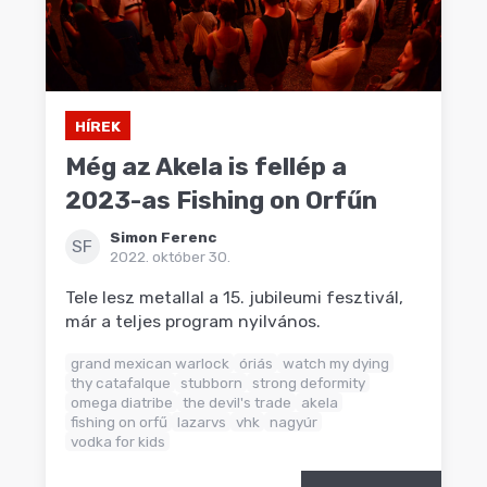
HÍREK
Még az Akela is fellép a
2023-as Fishing on Orfűn
Simon Ferenc
SF
2022. október 30.
Tele lesz metallal a 15. jubileumi fesztivál,
már a teljes program nyilvános.
grand mexican warlock
óriás
watch my dying
thy catafalque
stubborn
strong deformity
omega diatribe
the devil's trade
akela
fishing on orfű
lazarvs
vhk
nagyúr
vodka for kids