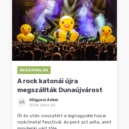
BESZÁMOLÓK
A rock katonái újra
megszállták Dunaújvárost
Völgyesi Ádám
VÁ
2024. július 20.
Öt év után visszatért a legnagyobb hazai
rock/metal fesztivál, és pont azt adta, amit
mindenki várt tőle.