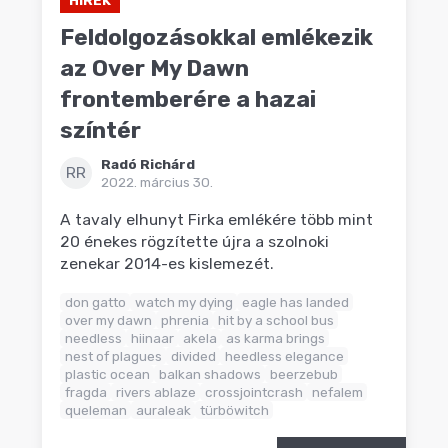
Feldolgozásokkal emlékezik
az Over My Dawn
frontemberére a hazai
színtér
Radó Richárd
RR
2022. március 30.
A tavaly elhunyt Firka emlékére több mint
20 énekes rögzítette újra a szolnoki
zenekar 2014-es kislemezét.
don gatto
watch my dying
eagle has landed
over my dawn
phrenia
hit by a school bus
needless
hiinaar
akela
as karma brings
nest of plagues
divided
heedless elegance
plastic ocean
balkan shadows
beerzebub
fragda
rivers ablaze
crossjointcrash
nefalem
queleman
auraleak
türböwitch