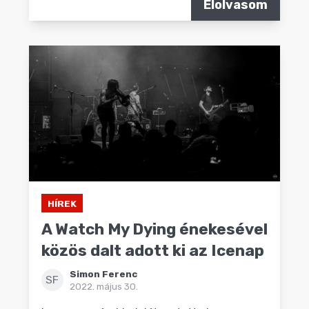
Elolvasom
HÍREK
A Watch My Dying énekesével
közös dalt adott ki az Icenap
Simon Ferenc
SF
2022. május 30.