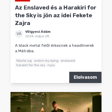
Az Enslaved és a Harakiri for
the Sky is jön az idei Fekete
Zajra
Völgyesi Ádám
VÁ
2024. május 28.
A black metal felől érkeznek a headlinerek
a Mátrába.
fekete zaj
watch my dying
enslaved
harakiri for the sky
nyos
Elolvasom