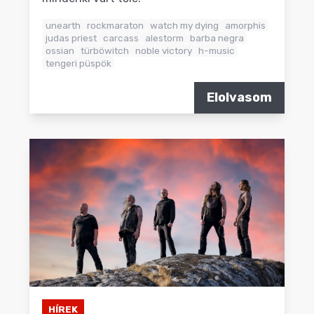
unearth
rockmaraton
watch my dying
amorphis
judas priest
carcass
alestorm
barba negra
ossian
türböwitch
noble victory
h-music
tengeri püspök
Elolvasom
HÍREK