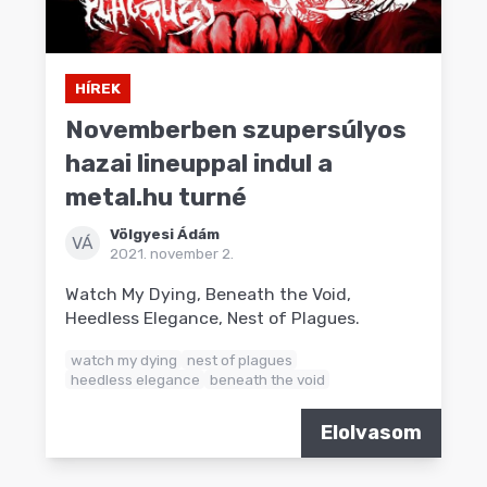
HÍREK
Novemberben szupersúlyos
hazai lineuppal indul a
metal.hu turné
Völgyesi Ádám
VÁ
2021. november 2.
Watch My Dying, Beneath the Void,
Heedless Elegance, Nest of Plagues.
watch my dying
nest of plagues
heedless elegance
beneath the void
Elolvasom