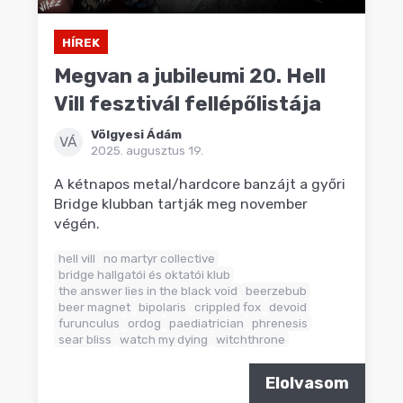
HÍREK
Megvan a jubileumi 20. Hell
Vill fesztivál fellépőlistája
Völgyesi Ádám
VÁ
2025. augusztus 19.
A kétnapos metal/hardcore banzájt a győri
Bridge klubban tartják meg november
végén.
hell vill
no martyr collective
bridge hallgatói és oktatói klub
the answer lies in the black void
beerzebub
beer magnet
bipolaris
crippled fox
devoid
furunculus
ordog
paediatrician
phrenesis
sear bliss
watch my dying
witchthrone
Elolvasom