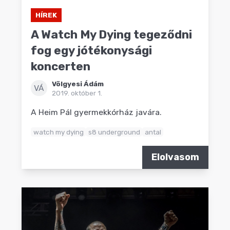
HÍREK
A Watch My Dying tegeződni
fog egy jótékonysági
koncerten
Völgyesi Ádám
VÁ
2019. október 1.
A Heim Pál gyermekkórház javára.
watch my dying
s8 underground
antal
Elolvasom