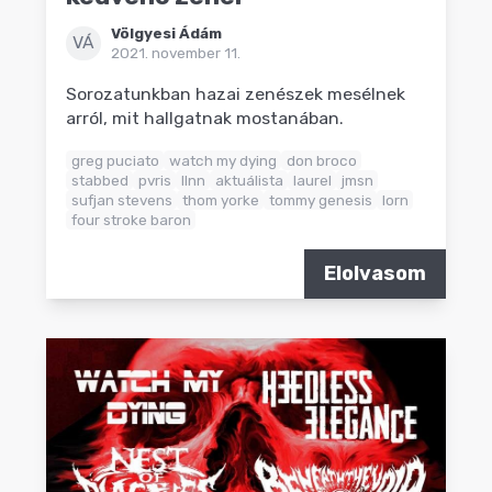
Völgyesi Ádám
VÁ
2021. november 11.
Sorozatunkban hazai zenészek mesélnek
arról, mit hallgatnak mostanában.
greg puciato
watch my dying
don broco
stabbed
pvris
llnn
aktuálista
laurel
jmsn
sufjan stevens
thom yorke
tommy genesis
lorn
four stroke baron
Elolvasom