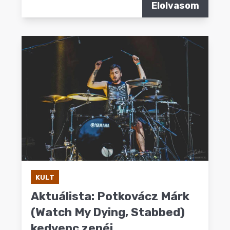
Elolvasom
KULT
Aktuálista: Potkovácz Márk
(Watch My Dying, Stabbed)
kedvenc zenéi