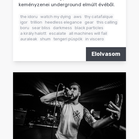
keményzenei underground elmúlt évéből.
the idoru
watch my dying
aws
thy catafalque
igor
trillion
heedless elegance
gear
this calling
boru
sear bliss
darkmess
black particles
a király halott
escalate
all machines will fail
auraleak
shum
tengeri püspök
in viscero
Elolvasom