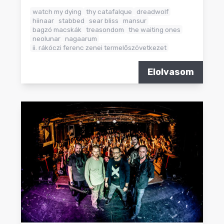
watch my dying
thy catafalque
dreadwolf
hiinaar
stabbed
sear bliss
mansur
bagzó macskák
treasondom
the waiting ones
neolunar
nagaarum
ii. rákóczi ferenc zenei termelőszövetkezet
Elolvasom