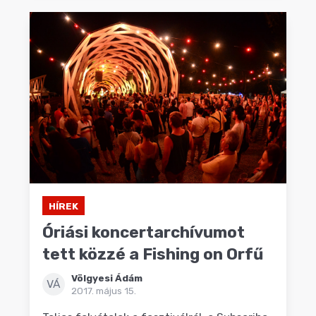
HÍREK
Óriási koncertarchívumot
tett közzé a Fishing on Orfű
Völgyesi Ádám
VÁ
2017. május 15.