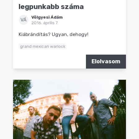
legpunkabb száma
Völgyesi Ádám
VÁ
2016. április 7.
Kiábrándítás? Ugyan, dehogy!
grand mexican warlock
Elolvasom