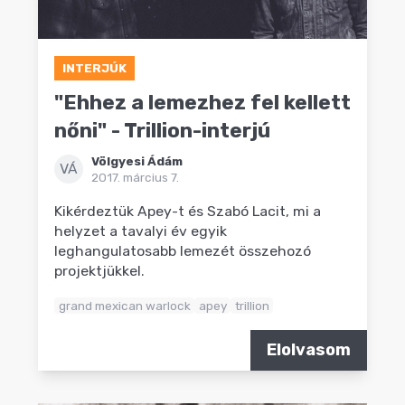
INTERJÚK
"Ehhez a lemezhez fel kellett
nőni" - Trillion-interjú
Völgyesi Ádám
VÁ
2017. március 7.
Kikérdeztük Apey-t és Szabó Lacit, mi a
helyzet a tavalyi év egyik
leghangulatosabb lemezét összehozó
projektjükkel.
grand mexican warlock
apey
trillion
Elolvasom