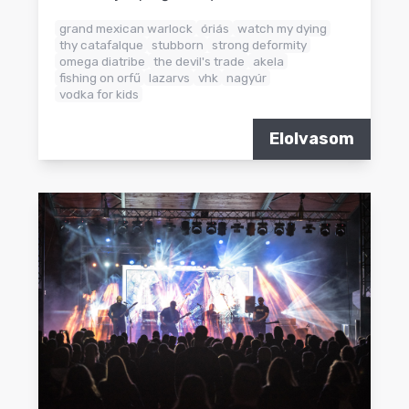
grand mexican warlock
óriás
watch my dying
thy catafalque
stubborn
strong deformity
omega diatribe
the devil's trade
akela
fishing on orfű
lazarvs
vhk
nagyúr
vodka for kids
Elolvasom