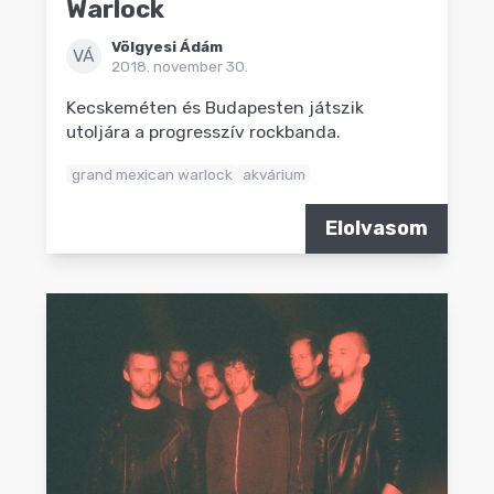
Warlock
Völgyesi Ádám
VÁ
2018. november 30.
Kecskeméten és Budapesten játszik
utoljára a progresszív rockbanda.
grand mexican warlock
akvárium
Elolvasom