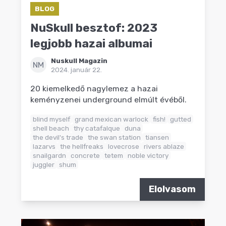
BLOG
NuSkull besztof: 2023
legjobb hazai albumai
Nuskull Magazin
NM
2024. január 22.
20 kiemelkedő nagylemez a hazai
keményzenei underground elmúlt évéből.
blind myself
grand mexican warlock
fish!
gutted
shell beach
thy catafalque
duna
the devil's trade
the swan station
tiansen
lazarvs
the hellfreaks
lovecrose
rivers ablaze
snailgardn
concrete
tetem
noble victory
juggler
shum
Elolvasom