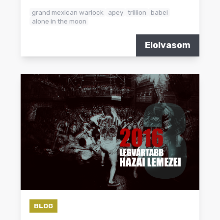
grand mexican warlock
apey
trillion
babel
alone in the moon
Elolvasom
BLOG