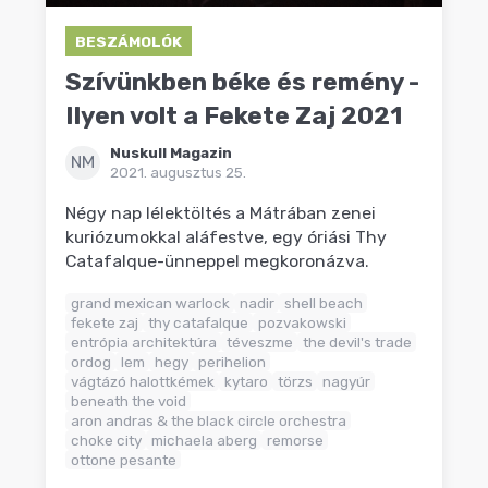
BESZÁMOLÓK
Szívünkben béke és remény -
Ilyen volt a Fekete Zaj 2021
Nuskull Magazin
NM
2021. augusztus 25.
Négy nap lélektöltés a Mátrában zenei
kuriózumokkal aláfestve, egy óriási Thy
Catafalque-ünneppel megkoronázva.
grand mexican warlock
nadir
shell beach
fekete zaj
thy catafalque
pozvakowski
entrópia architektúra
téveszme
the devil's trade
ordog
lem
hegy
perihelion
vágtázó halottkémek
kytaro
törzs
nagyúr
beneath the void
aron andras & the black circle orchestra
choke city
michaela aberg
remorse
ottone pesante