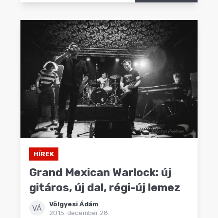
HÍREK
Grand Mexican Warlock: új
gitáros, új dal, régi-új lemez
Völgyesi Ádám
VÁ
2015. december 28.