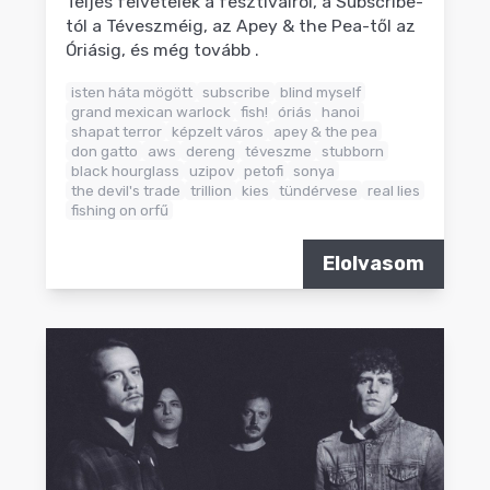
Teljes felvételek a fesztiválról, a Subscribe-
tól a Téveszméig, az Apey & the Pea-től az
Óriásig, és még tovább .
isten háta mögött
subscribe
blind myself
grand mexican warlock
fish!
óriás
hanoi
shapat terror
képzelt város
apey & the pea
don gatto
aws
dereng
téveszme
stubborn
black hourglass
uzipov
petofi
sonya
the devil's trade
trillion
kies
tündérvese
real lies
fishing on orfű
Elolvasom