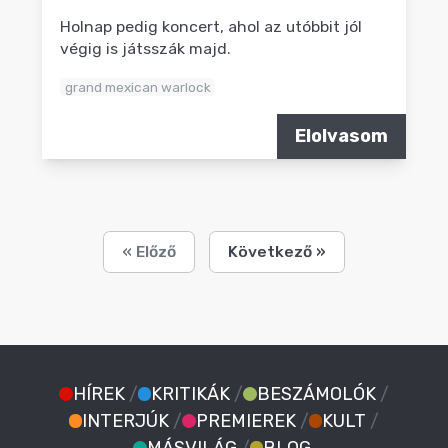
Holnap pedig koncert, ahol az utóbbit jól
végig is játsszák majd.
grand mexican warlock
Elolvasom
« Előző
Következő »
HÍREK
/
KRITIKÁK
/
BESZÁMOLÓK
/
INTERJÚK
/
PREMIEREK
/
KULT
/
MÁSVILÁG
/
BLOG