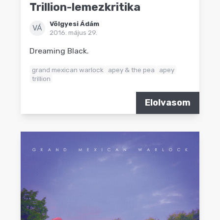
Trillion-lemezkritika
Völgyesi Ádám
VÁ
2016. május 29.
Dreaming Black.
grand mexican warlock
apey & the pea
apey
trillion
Elolvasom