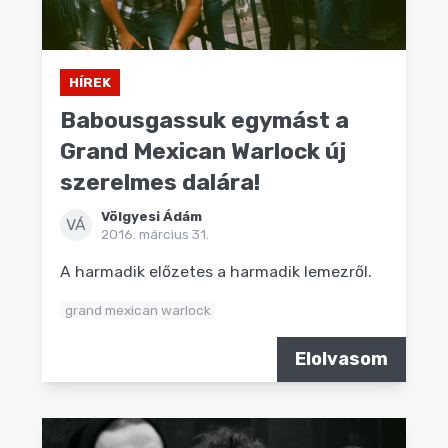
HÍREK
Babousgassuk egymást a
Grand Mexican Warlock új
szerelmes dalára!
Völgyesi Ádám
VÁ
2016. március 31.
A harmadik előzetes a harmadik lemezről.
grand mexican warlock
Elolvasom