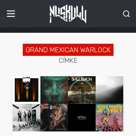
HÍREK
KRITIKÁK
GRAND MEXICAN WARLOCK
CÍMKE
BESZÁMOLÓK
INTERJÚK
PREMIEREK
KULT
MÁSVILÁG
BLOG