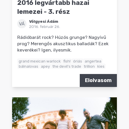
2016 legvártabb hazai
lemezei - 3. rész
Völgyesi Ádám
VÁ
2016. február 26.
Rádióbarát rock? Húzós grunge? Nagyívű
prog? Merengős akusztikus balladák? Ezek
keverékei? Igen, ilyesmik.
grand mexican warlock
fish!
óriás
angertea
bálnalovas
apey
the devil's trade
trillion
kies
Elolvasom