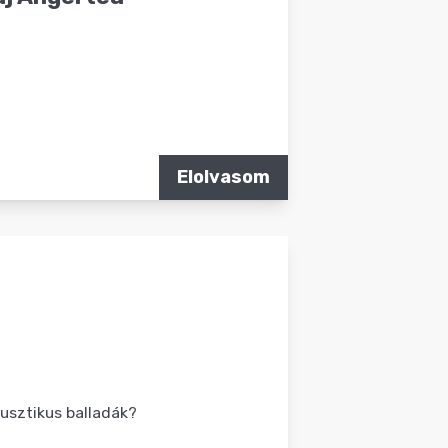
Elolvasom
usztikus balladák?