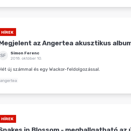
HÍREK
Megjelent az Angertea akusztikus albu
Simon Ferenc
SF
2018. október 10.
Hét új számmal és egy Wackor-feldolgozással.
angertea
HÍREK
Snakes in Blossom - meghallgatható az 