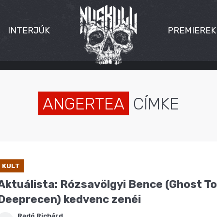
INTERJÚK
PREMIEREK
ANGERTEA
CÍMKE
KULT
Aktuálista: Rózsavölgyi Bence (Ghost To
Deeprecen) kedvenc zenéi
Radó Richárd