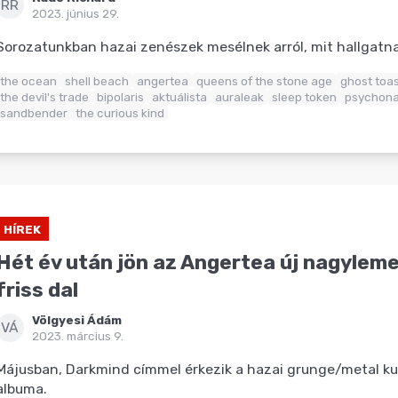
RR
2023. június 29.
Sorozatunkban hazai zenészek mesélnek arról, mit hallgat
the ocean
shell beach
angertea
queens of the stone age
ghost toas
the devil's trade
bipolaris
aktuálista
auraleak
sleep token
psychona
sandbender
the curious kind
HÍREK
Hét év után jön az Angertea új nagylemez
friss dal
Völgyesi Ádám
VÁ
2023. március 9.
Májusban, Darkmind címmel érkezik a hazai grunge/metal ku
albuma.