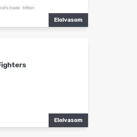
vil's trade
trillion
Elolvasom
Fighters
Elolvasom