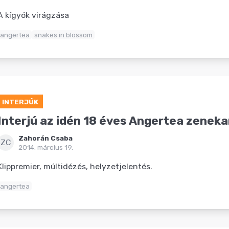
A kígyók virágzása
angertea
snakes in blossom
INTERJÚK
Interjú az idén 18 éves Angertea zenekar
Zahorán Csaba
ZC
2014. március 19.
Klippremier, múltidézés, helyzetjelentés.
angertea