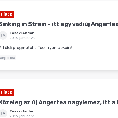
HÍREK
Sinking in Strain - itt egy vadiúj Angerte
Tósaki Andor
TA
2016. január 29.
Alföldi progmetal a Tool nyomdokain!
angertea
HÍREK
Közeleg az új Angertea nagylemez, itt a 
Tósaki Andor
TA
2016. január 13.