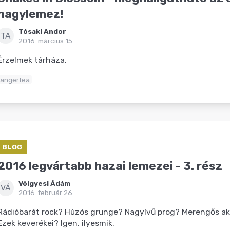
nagylemez!
Tósaki Andor
TA
2016. március 15.
Érzelmek tárháza.
angertea
BLOG
2016 legvártabb hazai lemezei - 3. rész
Völgyesi Ádám
VÁ
2016. február 26.
Rádióbarát rock? Húzós grunge? Nagyívű prog? Merengős ak
Ezek keverékei? Igen, ilyesmik.