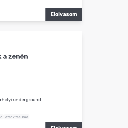
Elolvasom
k a zenén
rhelyi underground
so
atrox trauma