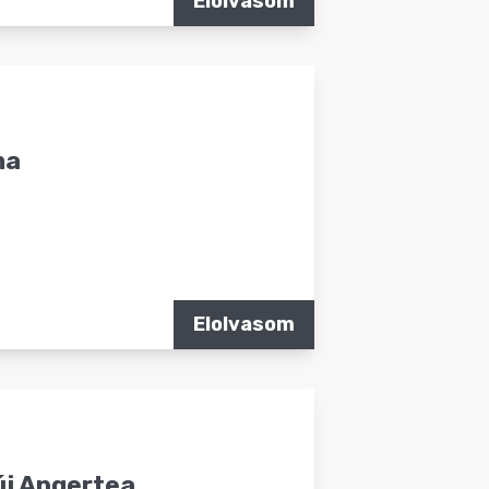
Elolvasom
ma
Elolvasom
új Angertea