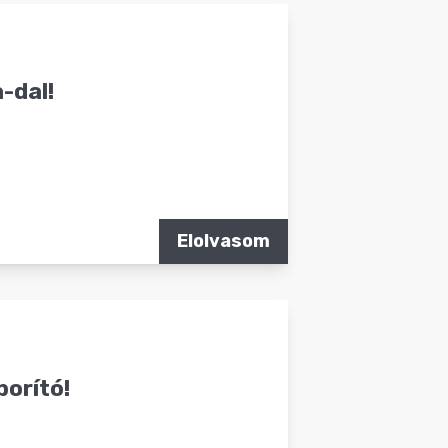
a-dal!
Elolvasom
borító!