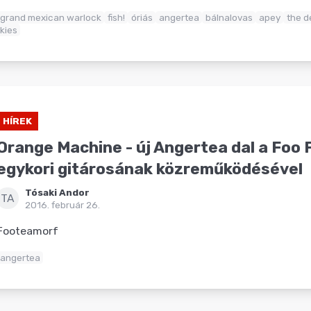
grand mexican warlock
fish!
óriás
angertea
bálnalovas
apey
the de
kies
HÍREK
Orange Machine - új Angertea dal a Foo 
egykori gitárosának közreműködésével
Tósaki Andor
TA
2016. február 26.
Footeamorf
angertea