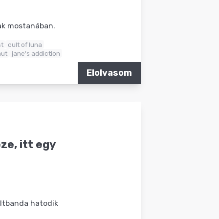
nak mostanában.
t
cult of luna
ut
jane's addiction
Elolvasom
e, itt egy
ltbanda hatodik