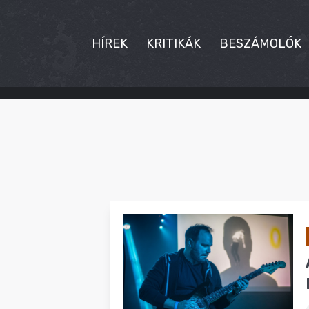
HÍREK
KRITIKÁK
BESZÁMOLÓK
HÍREK
KRITIKÁK
BESZÁMOLÓK
INTERJÚK
PREMIEREK
KULT
MÁSVILÁG