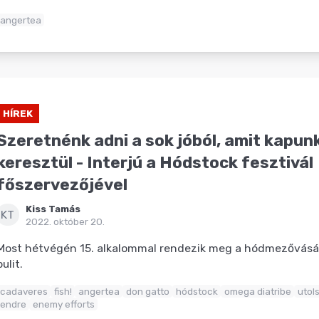
angertea
HÍREK
Szeretnénk adni a sok jóból, amit kapun
keresztül - Interjú a Hódstock fesztivál
főszervezőjével
Kiss Tamás
KT
2022. október 20.
Most hétvégén 15. alkalommal rendezik meg a hódmezővásá
bulit.
cadaveres
fish!
angertea
don gatto
hódstock
omega diatribe
utol
endre
enemy efforts