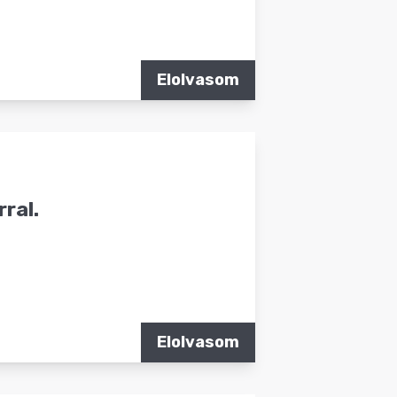
Elolvasom
ral.
Elolvasom