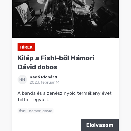
HÍREK
Kilép a Fish!-ből Hámori
Dávid dobos
Radó Richárd
RR
2023. február 14.
A banda és a zenész nyolc termékeny évet
töltött együtt.
fish!
hámori dávid
Elolvasom