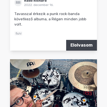
Radó Richárd
RR
2022. december 16.
Tavasszal érkezik a punk rock-banda
következő albuma, a Régen minden jobb
volt.
fish!
Elolvasom