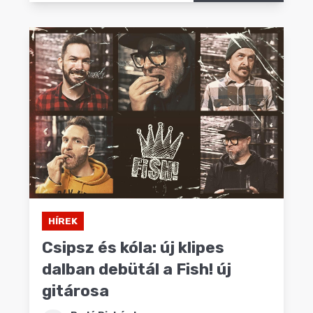
HÍREK
Csipsz és kóla: új klipes
dalban debütál a Fish! új
gitárosa