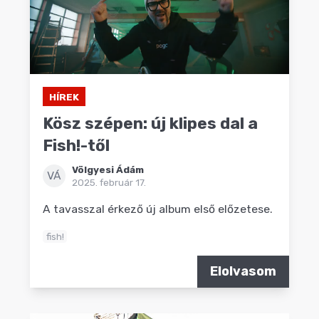
HÍREK
Kösz szépen: új klipes dal a
Fish!-től
Völgyesi Ádám
VÁ
2025. február 17.
A tavasszal érkező új album első előzetese.
fish!
Elolvasom