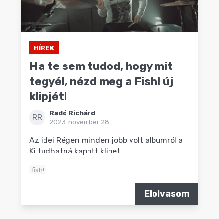
HÍREK
Ha te sem tudod, hogy mit
tegyél, nézd meg a Fish! új
klipjét!
Radó Richárd
RR
2023. november 28.
Az idei Régen minden jobb volt albumról a
Ki tudhatná kapott klipet.
fish!
Elolvasom