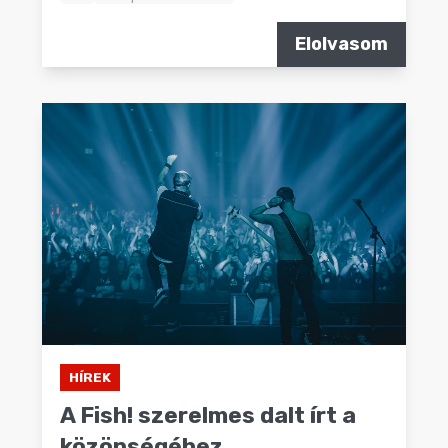
Elolvasom
HÍREK
A Fish! szerelmes dalt írt a
közönségéhez