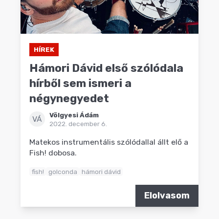
HÍREK
Hámori Dávid első szólódala
hírből sem ismeri a
négynegyedet
Völgyesi Ádám
VÁ
2022. december 6.
Matekos instrumentális szólódallal állt elő a
Fish! dobosa.
fish!
golconda
hámori dávid
Elolvasom