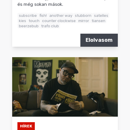
és még sokan mások.
subscribe
fish!
another way
stubborn
satelles
kies
touch
counter clockwise
mirror
tiansen
beerzebub
trafo club
Elolvasom
HÍREK