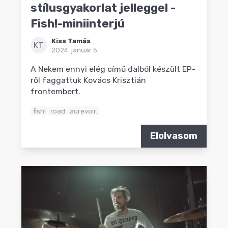
stílusgyakorlat jelleggel -
Fish!-miniinterjú
Kiss Tamás
KT
2024. január 5.
A Nekem ennyi elég című dalból készült EP-
ről faggattuk Kovács Krisztián
frontembert.
fish!
road
aurevoir.
Elolvasom