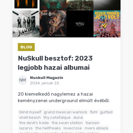
BLOG
NuSkull besztof: 2023
legjobb hazai albumai
Nuskull Magazin
NM
2024. január 22.
20 kiemelkedő nagylemez a hazai
keményzenei underground elmúlt évéből.
blind myself
grand mexican warlock
fish!
gutted
shell beach
thy catafalque
duna
the devil's trade
the swan station
tiansen
lazarvs
the hellfreaks
lovecrose
rivers ablaze