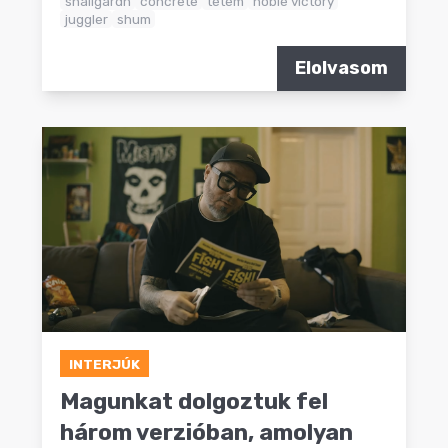
snailgardn
concrete
tetem
noble victory
juggler
shum
Elolvasom
INTERJÚK
Magunkat dolgoztuk fel
három verzióban, amolyan