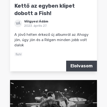
Kettő az egyben klipet
dobott a Fish!
Völgyesi Ádám
VÁ
2023. április 27.
A jövő héten érkező új albumról az Ahogy
jön, úgy jön és a Régen minden jobb volt
dalok
fish!
Elolvasom