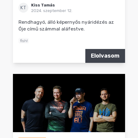
Kiss Tamás
KT
2024. szeptember 12.
Rendhagyó, álló képernyős nyáridézés az
Óje című számmal aláfestve.
fish!
Elolvasom