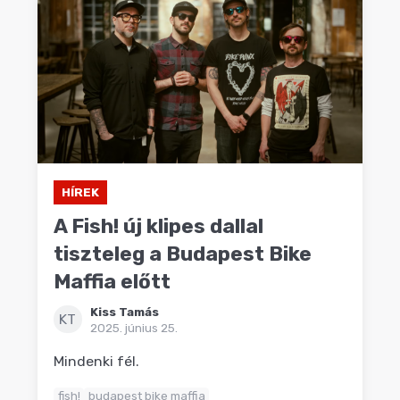
HÍREK
A Fish! új klipes dallal
tiszteleg a Budapest Bike
Maffia előtt
Kiss Tamás
KT
2025. június 25.
Mindenki fél.
fish!
budapest bike maffia