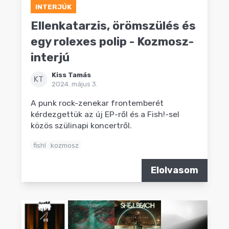
INTERJÚK
Ellenkatarzis, örömszülés és
egy rolexes polip - Kozmosz-
interjú
Kiss Tamás
KT
2024. május 3.
A punk rock-zenekar frontemberét
kérdezgettük az új EP-ről és a Fish!-sel
közös szülinapi koncertről.
fish!
kozmosz
Elolvasom