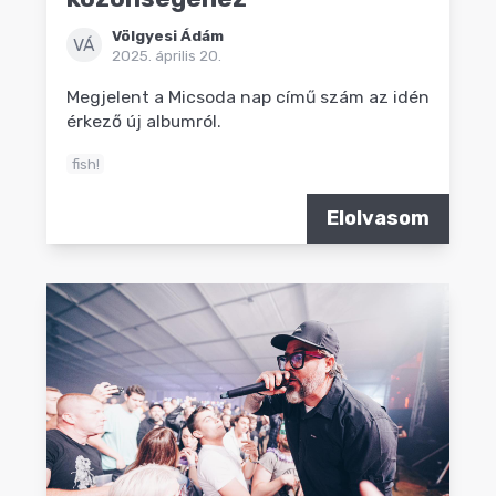
Völgyesi Ádám
VÁ
2025. április 20.
Megjelent a Micsoda nap című szám az idén
érkező új albumról.
fish!
Elolvasom