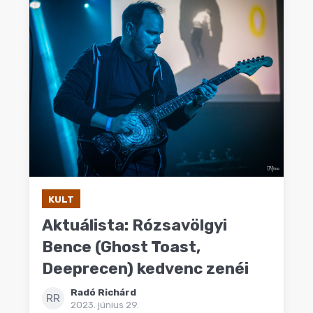
KULT
Aktuálista: Rózsavölgyi
Bence (Ghost Toast,
Deeprecen) kedvenc zenéi
Radó Richárd
RR
2023. június 29.