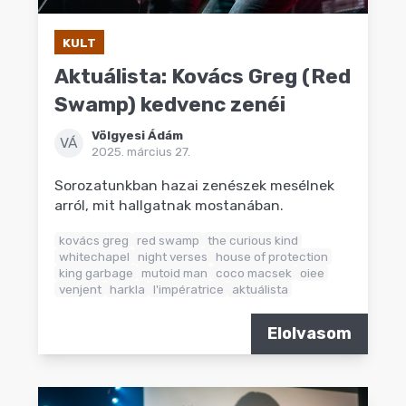
KULT
Aktuálista: Kovács Greg (Red
Swamp) kedvenc zenéi
Völgyesi Ádám
VÁ
2025. március 27.
Sorozatunkban hazai zenészek mesélnek
arról, mit hallgatnak mostanában.
kovács greg
red swamp
the curious kind
whitechapel
night verses
house of protection
king garbage
mutoid man
coco macsek
oiee
venjent
harkla
l'impératrice
aktuálista
Elolvasom