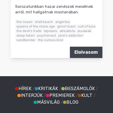
Sorozatunkban hazai zenészek mesélnek
arról, mit hallgatnak mostanában.
the ocean
shell beach
angertea
queens of the stone age
ghost toast
cult of luna
the devil's trade
bipolaris
aktuálista
auraleak
sleep token
psychonaut
jane's addiction
sandbender
the curious kind
Elolvasom
HÍREK
/
KRITIKÁK
/
BESZÁMOLÓK
/
INTERJÚK
/
PREMIEREK
/
KULT
/
MÁSVILÁG
/
BLOG