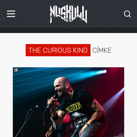
HÍREK
KRITIKÁK
THE CURIOUS KIND
CÍMKE
BESZÁMOLÓK
INTERJÚK
PREMIEREK
KULT
MÁSVILÁG
BLOG