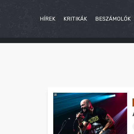
HÍREK
KRITIKÁK
BESZÁMOLÓK
HÍREK
KRITIKÁK
BESZÁMOLÓK
INTERJÚK
PREMIEREK
KULT
MÁSVILÁG