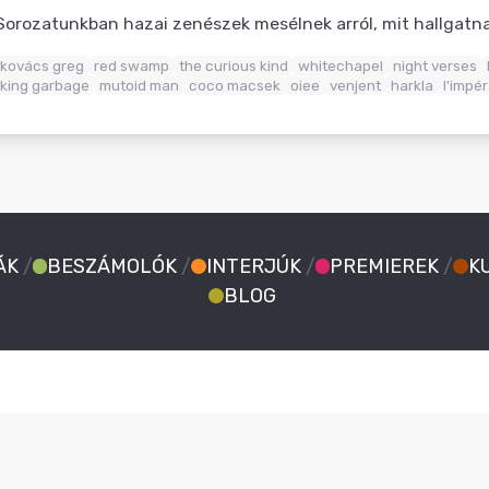
Sorozatunkban hazai zenészek mesélnek arról, mit hallgat
kovács greg
red swamp
the curious kind
whitechapel
night verses
king garbage
mutoid man
coco macsek
oiee
venjent
harkla
l'impér
ÁK
/
BESZÁMOLÓK
/
INTERJÚK
/
PREMIEREK
/
K
BLOG