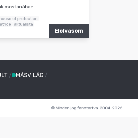
nak mostanában.
house of protection
atrice
aktuálista
Elolvasom
ULT
/
MÁSVILÁG
/
© Minden jog fenntartva. 2004-2026