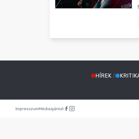
BLOG
HÍREK
/
KRITIK
Impresszum
Médiaajánlat