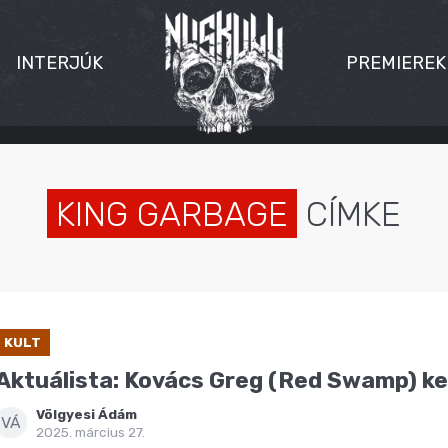
INTERJÚK
PREMIEREK
KING GARBAGE
CÍMKE
KULT
Aktuálista: Kovács Greg (Red Swamp) k
Völgyesi Ádám
VÁ
2025. március 27.