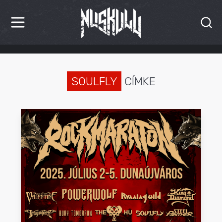
HÍREK
KRITIKÁK
SOULFLY
CÍMKE
BESZÁMOLÓK
INTERJÚK
PREMIEREK
KULT
MÁSVILÁG
BLOG