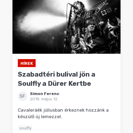
HÍREK
Szabadtéri bulival jön a
Soulfly a Dürer Kertbe
Simon Ferenc
SF
2018. május 12.
Cavaleráék júliusban érkeznek hozzánk a
készülő új lemezzel.
soulfly