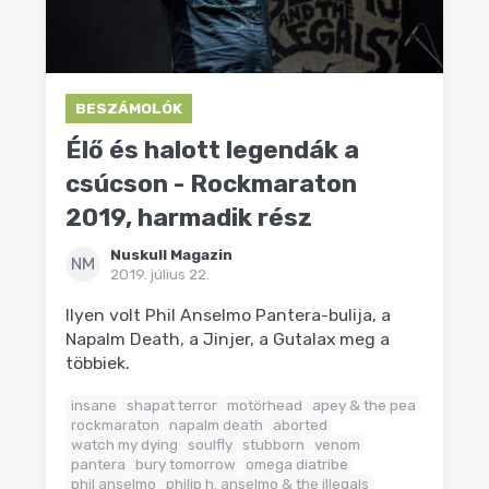
BESZÁMOLÓK
Élő és halott legendák a
csúcson - Rockmaraton
2019, harmadik rész
Nuskull Magazin
NM
2019. július 22.
Ilyen volt Phil Anselmo Pantera-bulija, a
Napalm Death, a Jinjer, a Gutalax meg a
többiek.
insane
shapat terror
motörhead
apey & the pea
rockmaraton
napalm death
aborted
watch my dying
soulfly
stubborn
venom
pantera
bury tomorrow
omega diatribe
phil anselmo
philip h. anselmo & the illegals