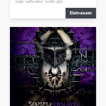
origin
suffocation
soulfly
gbh
Elolvasom