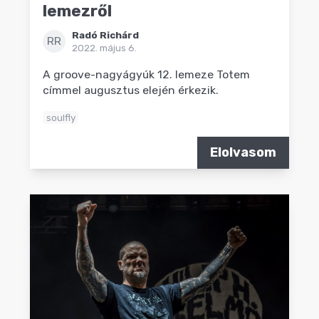
lemezről
Radó Richárd
RR
2022. május 6.
A groove-nagyágyúk 12. lemeze Totem
címmel augusztus elején érkezik.
soulfly
Elolvasom