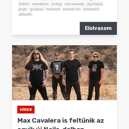
trillion
needless
ordog
red swamp
dystopia
jinjer
gutalax
harmed
venom inc
bömbers
abbath
Elolvasom
HÍREK
Max Cavalera is feltűnik az