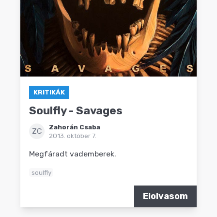
KRITIKÁK
Soulfly - Savages
Zahorán Csaba
ZC
2013. október 7.
Megfáradt vademberek.
soulfly
Elolvasom