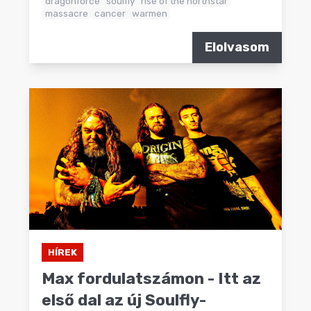
dragonforce
soulfly
rise of the northstar
massacre
cancer
warmen
Elolvasom
HÍREK
Max fordulatszámon - Itt az
első dal az új Soulfly-