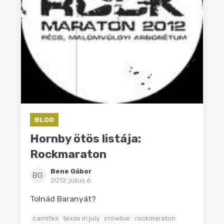
BLOG
Hornby ötös listája:
Rockmaraton
Bene Gábor
BG
2012. július 6.
Tolnád Baranyát?
carnifex
texas in july
crowbar
rockmaraton