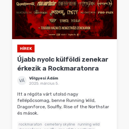
HÍREK
Újabb nyolc külföldi zenekar
érkezik a Rockmaratonra
Völgyesi Ádám
VÁ
2025. március 5.
Itt a régóta várt utolsó nagy
fellépőcsomag, benne Running Wild,
Dragonforce, Soulfly, Rise of the Northstar
és mások.
rockmaraton
cemetery skyline
running wild