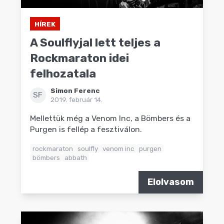
HÍREK
A Soulflyjal lett teljes a
Rockmaraton idei
felhozatala
Simon Ferenc
SF
2019. február 14.
Mellettük még a Venom Inc, a Bömbers és a
Purgen is fellép a fesztiválon.
rockmaraton
soulfly
venom inc
purgen
bömbers
abbath
Elolvasom