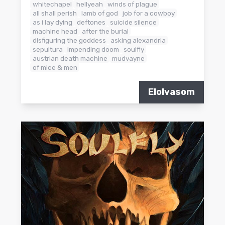
whitechapel
hellyeah
winds of plague
all shall perish
lamb of god
job for a cowboy
as i lay dying
deftones
suicide silence
machine head
after the burial
disfiguring the goddess
asking alexandria
sepultura
impending doom
soulfly
austrian death machine
mudvayne
of mice & men
Elolvasom