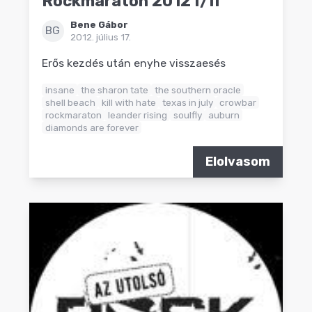
Rockmaraton 2012 I/II
Bene Gábor
BG
2012. július 17.
Erős kezdés után enyhe visszaesés
insane
the sharon tate
the southern oracle
shell beach
kill with hate
texas in july
crowbar
rockmaraton
leander rising
soulfly
auburn
diamonds are forever
Elolvasom