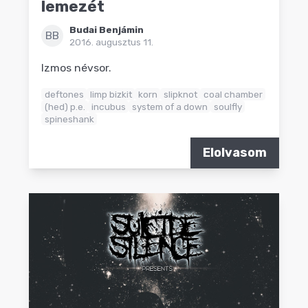
lemezét
Budai Benjámin
BB
2016. augusztus 11.
Izmos névsor.
deftones
limp bizkit
korn
slipknot
coal chamber
(hed) p.e.
incubus
system of a down
soulfly
spineshank
Elolvasom