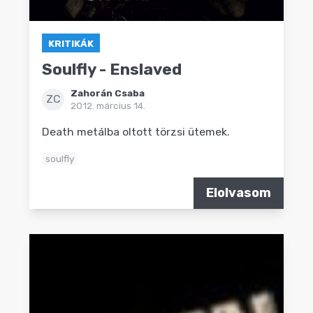
KRITIKÁK
Soulfly - Enslaved
Zahorán Csaba
ZC
2012. március 14.
Death metálba oltott törzsi ütemek.
soulfly
Elolvasom