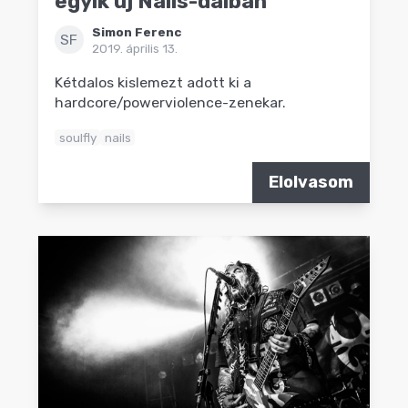
egyik új Nails-dalban
Simon Ferenc
SF
2019. április 13.
Kétdalos kislemezt adott ki a
hardcore/powerviolence-zenekar.
soulfly
nails
Elolvasom