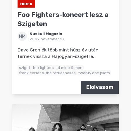
HÍREK
Foo Fighters-koncert lesz a
Szigeten
Nuskull Magazin
NM
2018. november 27.
Dave Grohlék több mint húsz év után
térnek vissza a Hajógyári-szigetre.
sziget
foo fighters
of mice & men
frank carter & the rattlesnakes
twenty one pilots
Elolvasom