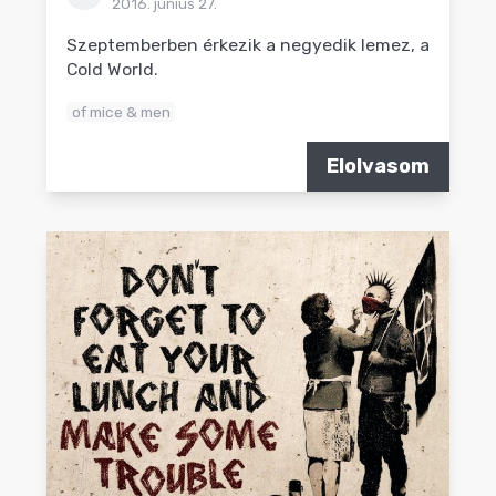
2016. június 27.
Szeptemberben érkezik a negyedik lemez, a
Cold World.
of mice & men
Elolvasom