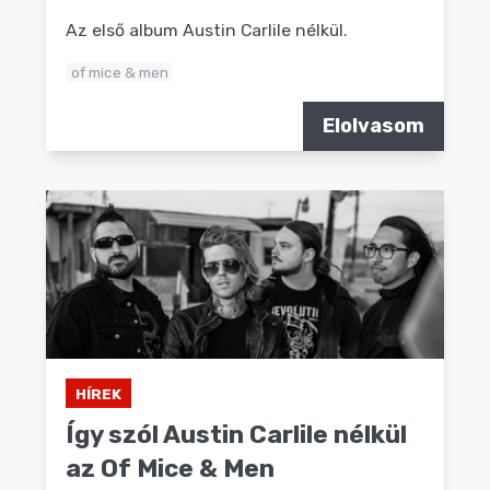
Az első album Austin Carlile nélkül.
of mice & men
Elolvasom
HÍREK
Így szól Austin Carlile nélkül
az Of Mice & Men