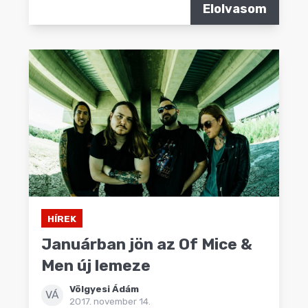
Elolvasom
HÍREK
Januárban jön az Of Mice &
Men új lemeze
Völgyesi Ádám
VÁ
2017. november 14.