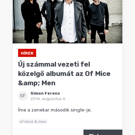
HÍREK
Új számmal vezeti fel
közelgő albumát az Of Mice
&amp; Men
Simon Ferenc
SF
2016. augusztus 6.
Íme a zenekar második single-je.
of mice & men