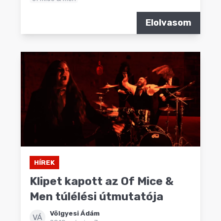
Elolvasom
HÍREK
Klipet kapott az Of Mice &
Men túlélési útmutatója
Völgyesi Ádám
VÁ