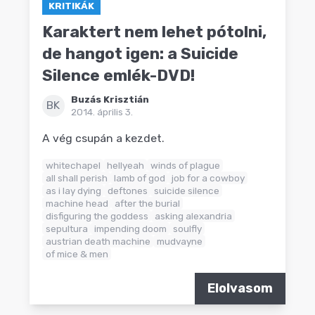
KRITIKÁK
Karaktert nem lehet pótolni,
de hangot igen: a Suicide
Silence emlék-DVD!
Buzás Krisztián
BK
2014. április 3.
A vég csupán a kezdet.
whitechapel
hellyeah
winds of plague
all shall perish
lamb of god
job for a cowboy
as i lay dying
deftones
suicide silence
machine head
after the burial
disfiguring the goddess
asking alexandria
sepultura
impending doom
soulfly
austrian death machine
mudvayne
of mice & men
Elolvasom