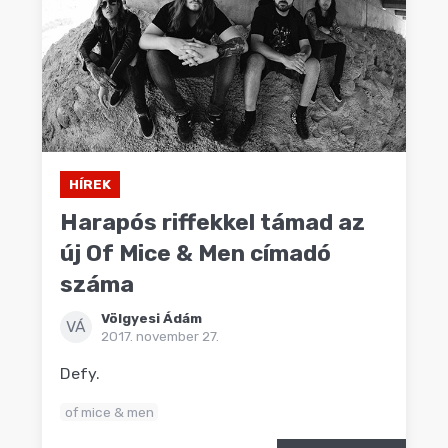
HÍREK
Harapós riffekkel támad az
új Of Mice & Men címadó
száma
Völgyesi Ádám
VÁ
2017. november 27.
Defy.
of mice & men