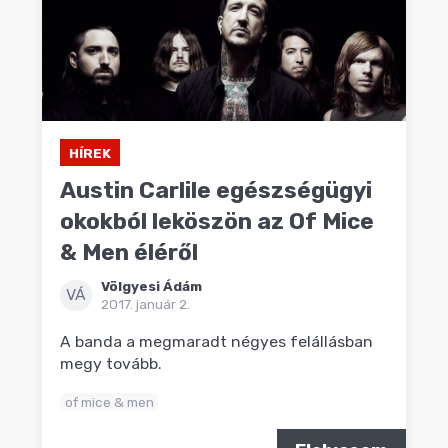
HÍREK
Austin Carlile egészségügyi
okokból leköszön az Of Mice
& Men éléről
Völgyesi Ádám
VÁ
2017. január 2.
A banda a megmaradt négyes felállásban
megy tovább.
of mice & men