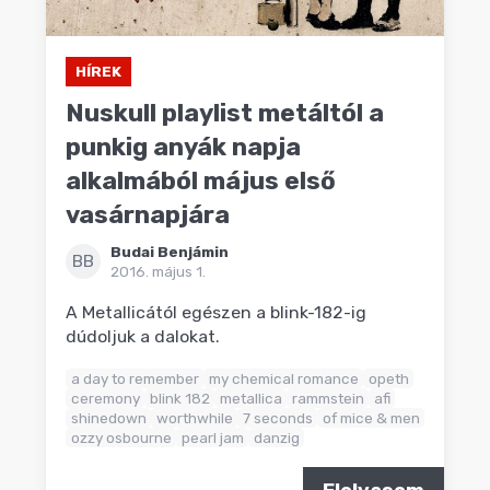
HÍREK
Nuskull playlist metáltól a
punkig anyák napja
alkalmából május első
vasárnapjára
Budai Benjámin
BB
2016. május 1.
A Metallicától egészen a blink-182-ig
dúdoljuk a dalokat.
a day to remember
my chemical romance
opeth
ceremony
blink 182
metallica
rammstein
afi
shinedown
worthwhile
7 seconds
of mice & men
ozzy osbourne
pearl jam
danzig