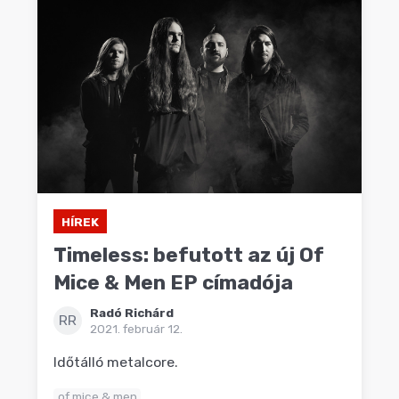
HÍREK
Timeless: befutott az új Of
Mice & Men EP címadója
Radó Richárd
RR
2021. február 12.
Időtálló metalcore.
of mice & men