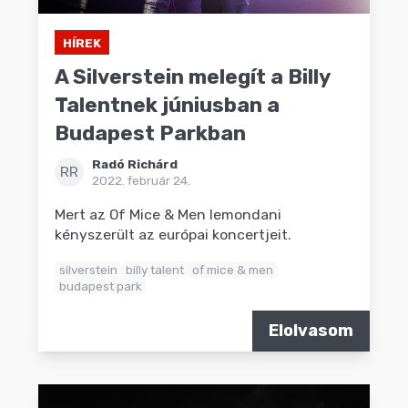
HÍREK
A Silverstein melegít a Billy
Talentnek júniusban a
Budapest Parkban
Radó Richárd
RR
2022. február 24.
Mert az Of Mice & Men lemondani
kényszerült az európai koncertjeit.
silverstein
billy talent
of mice & men
budapest park
Elolvasom