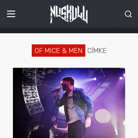
HÍREK
KRITIKÁK
OF MICE & MEN
CÍMKE
BESZÁMOLÓK
INTERJÚK
PREMIEREK
KULT
MÁSVILÁG
BLOG