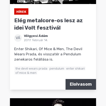
HÍREK
Elég metalcore-os lesz az
idei Volt fesztivál
Völgyesi Ádám
VÁ
2017. február 14.
Enter Shikari, Of Mice & Men, The Devil
Wears Prada, és visszatér a Pendulum
zenekaros felállása is.
the devil wears prada
pendulum
enter shikari
of mice & men
Elolvasom