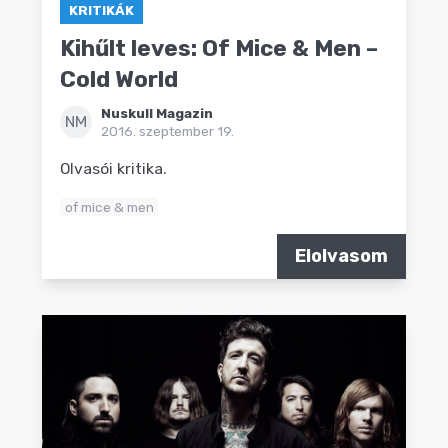
KRITIKÁK
Kihűlt leves: Of Mice & Men –
Cold World
Nuskull Magazin
NM
2016. szeptember 19.
Olvasói kritika.
of mice & men
Elolvasom