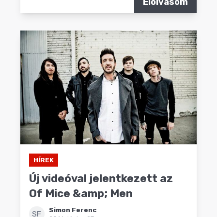
Elolvasom
HÍREK
Új videóval jelentkezett az
Of Mice &amp; Men
Simon Ferenc
SF