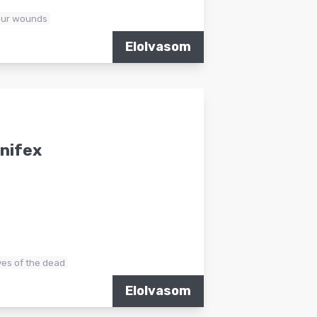
our wounds
Elolvasom
nifex
yes of the dead
Elolvasom