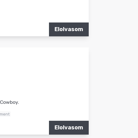
Elolvasom
 Cowboy.
ment
Elolvasom