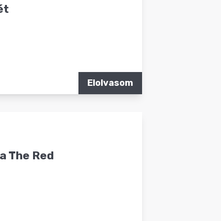
ét
Elolvasom
 a The Red