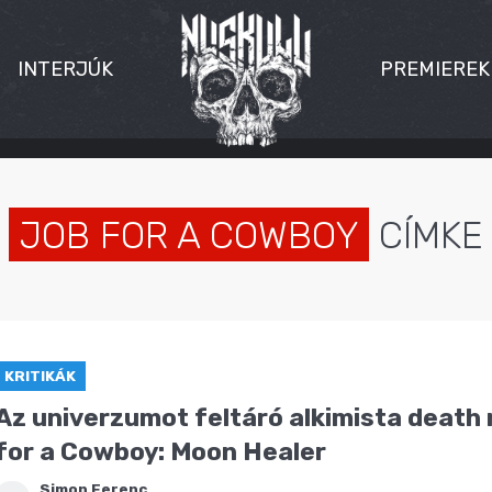
INTERJÚK
PREMIEREK
JOB FOR A COWBOY
CÍMKE
KRITIKÁK
Az univerzumot feltáró alkimista death 
for a Cowboy: Moon Healer
Simon Ferenc