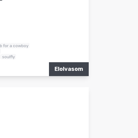
ob for a cowboy
soulfly
Elolvasom