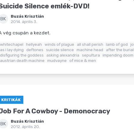
Suicide Silence emlék-DVD!
Buzás Krisztián
BK
2014. április 3.
A vég csupán a kezdet.
whitechapel
hellyeah
winds of plague
all shall perish
lamb of god
j
as i lay dying
deftones
suicide silence
machine head
after the burial
disfiguring the goddess
asking alexandria
sepultura
impending doom
austrian death machine
mudvayne
of mice & men
KRITIKÁK
Job For A Cowboy - Demonocracy
Buzás Krisztián
BK
2012. április 20.