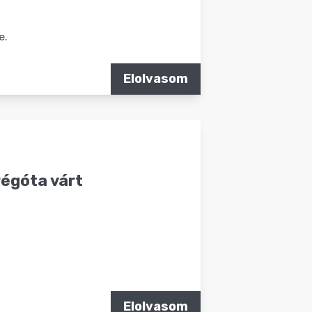
e.
Elolvasom
régóta várt
Elolvasom