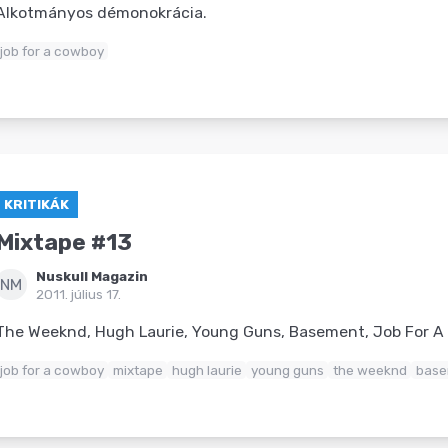
Alkotmányos démonokrácia.
job for a cowboy
KRITIKÁK
Mixtape #13
Nuskull Magazin
NM
2011. július 17.
The Weeknd, Hugh Laurie, Young Guns, Basement, Job For A
job for a cowboy
mixtape
hugh laurie
young guns
the weeknd
base