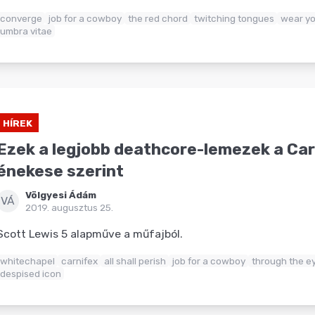
converge
job for a cowboy
the red chord
twitching tongues
wear y
umbra vitae
HÍREK
Ezek a legjobb deathcore-lemezek a Car
énekese szerint
Völgyesi Ádám
VÁ
2019. augusztus 25.
Scott Lewis 5 alapműve a műfajból.
whitechapel
carnifex
all shall perish
job for a cowboy
through the e
despised icon