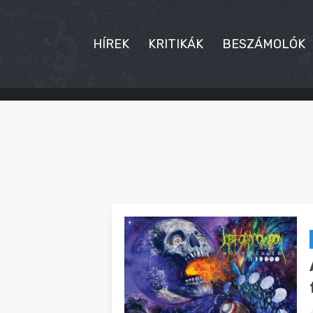
HÍREK
KRITIKÁK
BESZÁMOLÓK
HÍREK
KRITIKÁK
BESZÁMOLÓK
INTERJÚK
PREMIEREK
KULT
MÁSVILÁG