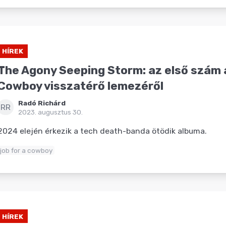
HÍREK
The Agony Seeping Storm: az első szám 
Cowboy visszatérő lemezéről
Radó Richárd
RR
2023. augusztus 30.
2024 elején érkezik a tech death-banda ötödik albuma.
job for a cowboy
HÍREK