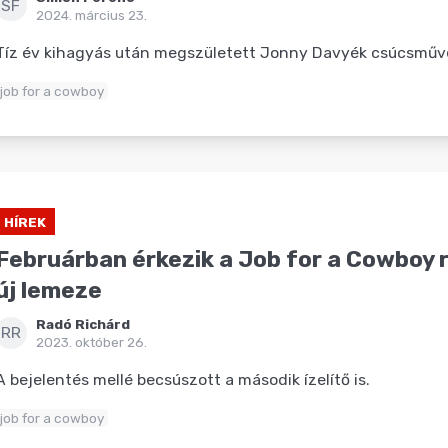
SF
2024. március 23.
Tíz év kihagyás után megszületett Jonny Davyék csúcsműv
job for a cowboy
HÍREK
Februárban érkezik a Job for a Cowboy 
új lemeze
Radó Richárd
RR
2023. október 26.
A bejelentés mellé becsúszott a második ízelítő is.
job for a cowboy