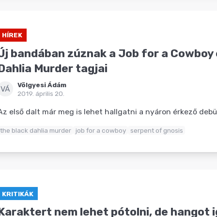
HÍREK
Új bandában zúznak a Job for a Cowboy 
Dahlia Murder tagjai
Völgyesi Ádám
VÁ
2019. április 20.
Az első dalt már meg is lehet hallgatni a nyáron érkező debü
the black dahlia murder
job for a cowboy
serpent of gnosis
KRITIKÁK
Karaktert nem lehet pótolni, de hangot i