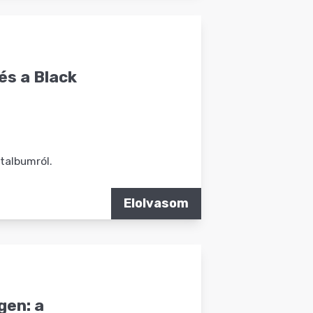
és a Black
talbumról.
Elolvasom
gen: a