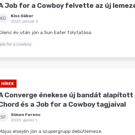
A Job for a Cowboy felvette az új lemez
Kiss Gábor
KG
2023. január 3.
Kilenc év után jön a Sun Eater folytatása.
job for a cowboy
HÍREK
A Converge énekese új bandát alapított
Chord és a Job for a Cowboy tagjaival
Simon Ferenc
SF
2020. április 1.
Május elsején jön a szupergrupp debütlemeze.