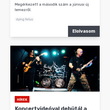
Megérkezett a második szám a júniusi új
lemezről.
dying fetus
Elolvasom
HÍREK
Koncertvideóval debütál a