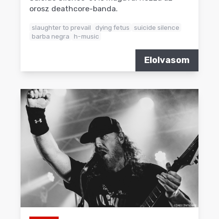
orosz deathcore-banda.
slaughter to prevail
dying fetus
suicide silence
barba negra
h-music
Elolvasom