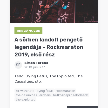
BESZÁMOLÓK
A sörben landolt pengető
legendája - Rockmaraton
2019, első rész
Simon Ferenc
SF
2019. július 17.
Kedd: Dying Fetus, The Exploited, The
Casualties, stb.
kill with hate
dying fetus
rockmaraton
the casualties
archaic
hétköznapi csalódások
the exploited