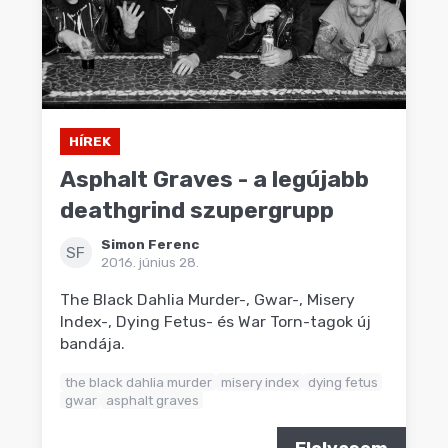
HÍREK
Asphalt Graves - a legújabb
deathgrind szupergrupp
Simon Ferenc
SF
2016. június 28.
The Black Dahlia Murder-, Gwar-, Misery
Index-, Dying Fetus- és War Torn-tagok új
bandája.
the black dahlia murder
misery index
dying fetus
gwar
asphalt graves