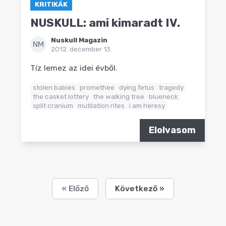
KRITIKÁK
NUSKULL: ami kimaradt IV.
Nuskull Magazin
NM
2012. december 13.
Tíz lemez az idei évből.
stolen babies
promethee
dying fetus
tragedy
the casket lottery
the walking tree
blueneck
split cranium
mutilation rites
i am heresy
Elolvasom
« Előző
Következő »