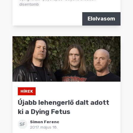
disentomb
Elolvasom
HÍREK
Újabb lehengerlő dalt adott
ki a Dying Fetus
Simon Ferenc
SF
2017. május 18.