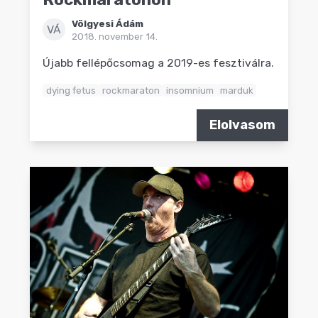
Völgyesi Ádám
VÁ
2018. november 14.
Újabb fellépőcsomag a 2019-es fesztiválra.
dying fetus
rockmaraton
insomnium
marduk
Elolvasom