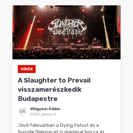
HÍREK
A Slaughter to Prevail
visszamerészkedik
Budapestre
Völgyesi Ádám
VÁ
2025. június 4.
Jövő februárban a Dying Fetust és a
Suicide Silence-et is magával hozza az