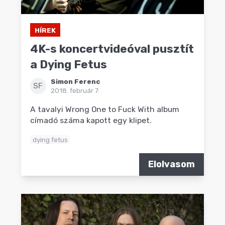
HÍREK
4K-s koncertvideóval pusztít
a Dying Fetus
Simon Ferenc
SF
2018. február 7.
A tavalyi Wrong One to Fuck With album
címadó száma kapott egy klipet.
dying fetus
Elolvasom