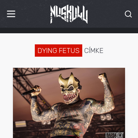
HÍREK
KRITIKÁK
DYING FETUS
CÍMKE
BESZÁMOLÓK
INTERJÚK
PREMIEREK
KULT
MÁSVILÁG
BLOG