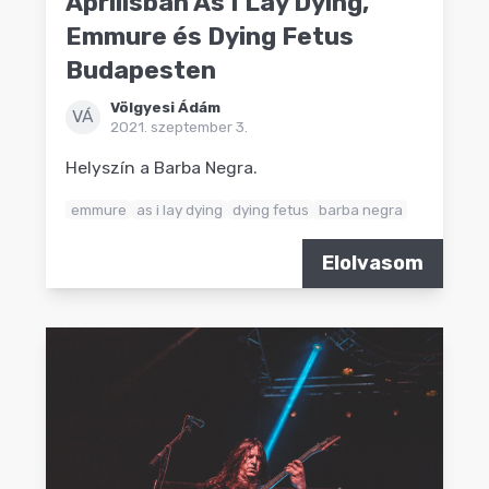
Áprilisban As I Lay Dying,
Emmure és Dying Fetus
Budapesten
Völgyesi Ádám
VÁ
2021. szeptember 3.
Helyszín a Barba Negra.
emmure
as i lay dying
dying fetus
barba negra
Elolvasom