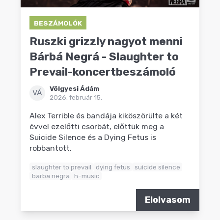
BESZÁMOLÓK
Ruszki grizzly nagyot menni
Bárbá Negrá - Slaughter to
Prevail-koncertbeszámoló
Völgyesi Ádám
VÁ
2026. február 15.
Alex Terrible és bandája kiköszörülte a két
évvel ezelőtti csorbát, előttük meg a
Suicide Silence és a Dying Fetus is
robbantott.
slaughter to prevail
dying fetus
suicide silence
barba negra
h-music
Elolvasom