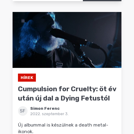
HÍREK
Cumpulsion for Cruelty: öt év
után új dal a Dying Fetustól
Simon Ferenc
SF
2022. szeptember 3.
Új albummal is készülnek a death metal-
ikonok.