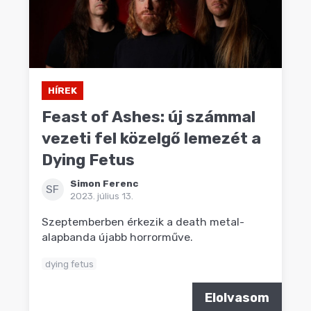
HÍREK
Feast of Ashes: új számmal
vezeti fel közelgő lemezét a
Dying Fetus
Simon Ferenc
SF
2023. július 13.
Szeptemberben érkezik a death metal-
alapbanda újabb horrorműve.
dying fetus
Elolvasom