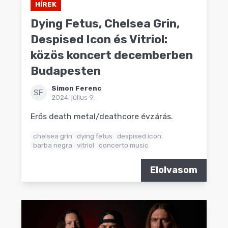
HÍREK
Dying Fetus, Chelsea Grin,
Despised Icon és Vitriol:
közös koncert decemberben
Budapesten
Simon Ferenc
SF
2024. július 9.
Erős death metal/deathcore évzárás.
chelsea grin
dying fetus
despised icon
barba negra
vitriol
concerto music
Elolvasom