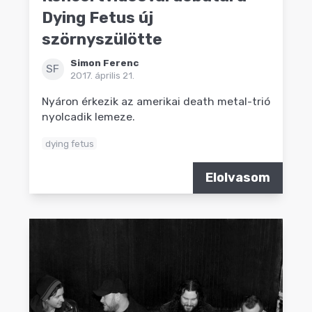
Dying Fetus új
szörnyszülötte
Simon Ferenc
SF
2017. április 21.
Nyáron érkezik az amerikai death metal-trió
nyolcadik lemeze.
dying fetus
Elolvasom