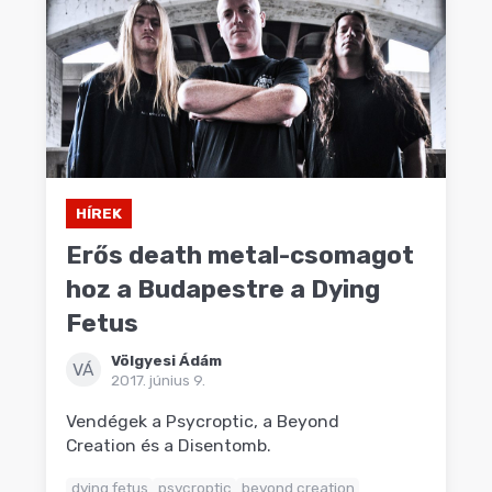
HÍREK
Erős death metal-csomagot
hoz a Budapestre a Dying
Fetus
Völgyesi Ádám
VÁ
2017. június 9.
Vendégek a Psycroptic, a Beyond
Creation és a Disentomb.
dying fetus
psycroptic
beyond creation