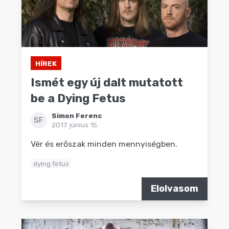
HÍREK
Ismét egy új dalt mutatott
be a Dying Fetus
Simon Ferenc
SF
2017. június 15.
Vér és erőszak minden mennyiségben.
dying fetus
Elolvasom