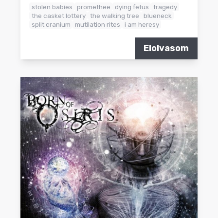
stolen babies
promethee
dying fetus
tragedy
the casket lottery
the walking tree
blueneck
split cranium
mutilation rites
i am heresy
Elolvasom