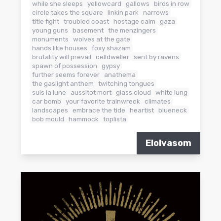
while she sleeps
yellowcard
gallows
birds in row
circle takes the square
linkin park
narrows
title fight
troubled coast
hostage calm
gaza
young guns
basement
the menzingers
monuments
wolves at the gate
hands like houses
foxy shazam
brutality will prevail
celldweller
sent by ravens
spawn of possession
gypsy
further seems forever
anathema
the gaslight anthem
twitching tongues
suis la lune
aussitot mort
glass cloud
white lung
car bomb
your favorite trainwreck
climates
landscapes
embrace the tide
heartist
blueneck
bob mould
hammock
toplista
Elolvasom