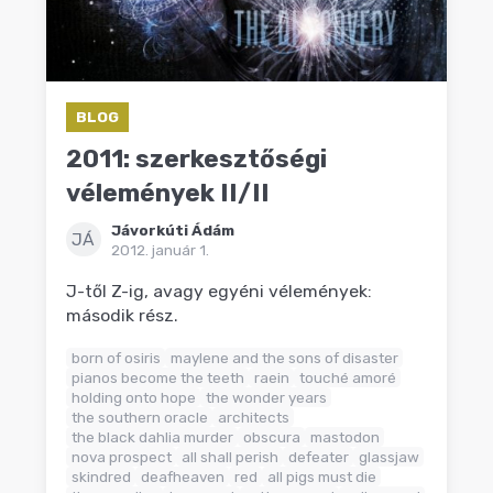
BLOG
2011: szerkesztőségi
vélemények II/II
Jávorkúti Ádám
JÁ
2012. január 1.
J-től Z-ig, avagy egyéni vélemények:
második rész.
born of osiris
maylene and the sons of disaster
pianos become the teeth
raein
touché amoré
holding onto hope
the wonder years
the southern oracle
architects
the black dahlia murder
obscura
mastodon
nova prospect
all shall perish
defeater
glassjaw
skindred
deafheaven
red
all pigs must die