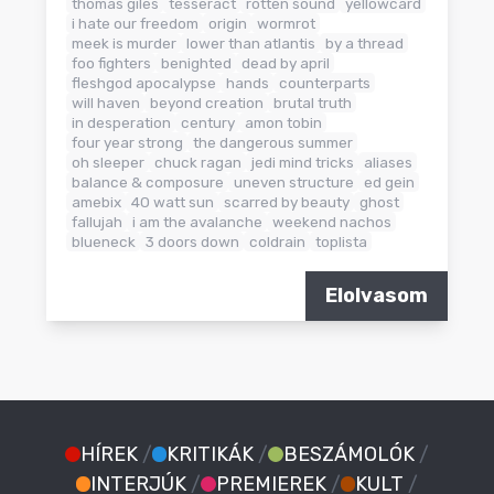
thomas giles
tesseract
rotten sound
yellowcard
i hate our freedom
origin
wormrot
meek is murder
lower than atlantis
by a thread
foo fighters
benighted
dead by april
fleshgod apocalypse
hands
counterparts
will haven
beyond creation
brutal truth
in desperation
century
amon tobin
four year strong
the dangerous summer
oh sleeper
chuck ragan
jedi mind tricks
aliases
balance & composure
uneven structure
ed gein
amebix
40 watt sun
scarred by beauty
ghost
fallujah
i am the avalanche
weekend nachos
blueneck
3 doors down
coldrain
toplista
Elolvasom
HÍREK
/
KRITIKÁK
/
BESZÁMOLÓK
/
INTERJÚK
/
PREMIEREK
/
KULT
/