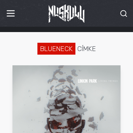
HÍREK
KRITIKÁK
BLUENECK
CÍMKE
BESZÁMOLÓK
INTERJÚK
PREMIEREK
KULT
MÁSVILÁG
BLOG