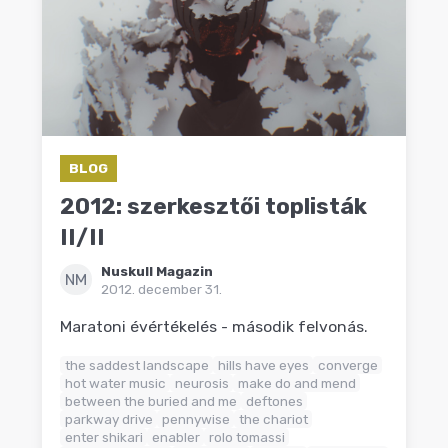
BLOG
2012: szerkesztői toplisták
II/II
Nuskull Magazin
NM
2012. december 31.
Maratoni évértékelés - második felvonás.
the saddest landscape
hills have eyes
converge
hot water music
neurosis
make do and mend
between the buried and me
deftones
parkway drive
pennywise
the chariot
enter shikari
enabler
rolo tomassi