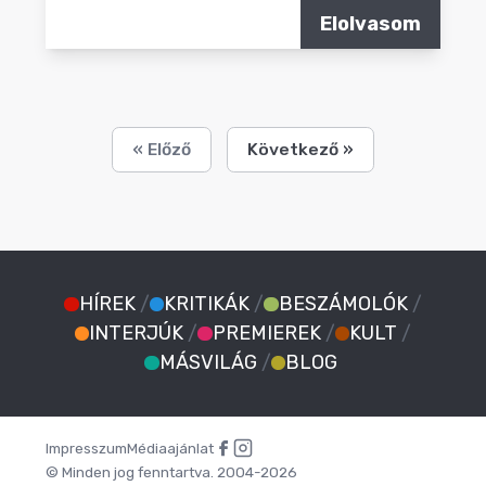
Elolvasom
« Előző
Következő »
HÍREK
/
KRITIKÁK
/
BESZÁMOLÓK
/
INTERJÚK
/
PREMIEREK
/
KULT
/
MÁSVILÁG
/
BLOG
Impresszum
Médiaajánlat
© Minden jog fenntartva. 2004-2026