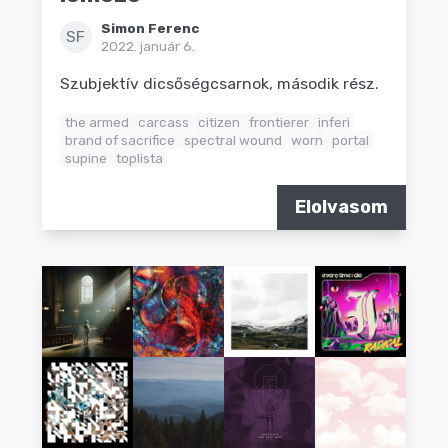
Simon Ferenc
SF
2022. január 6.
Szubjektív dicsőségcsarnok, második rész.
the armed
carcass
citizen
frontierer
inferi
brand of sacrifice
spectral wound
worn
portal
supine
toplista
Elolvasom