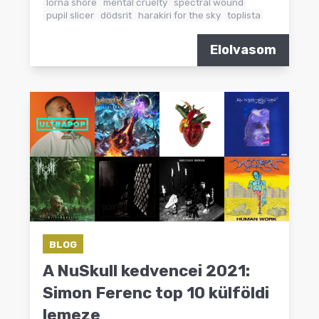
lorna shore
mental cruelty
spectral wound
pupil slicer
dödsrit
harakiri for the sky
toplista
Elolvasom
BLOG
A NuSkull kedvencei 2021:
Simon Ferenc top 10 külföldi
lemeze