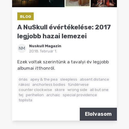
BLOG
A NuSkull évértékelése: 2017
legjobb hazai lemezei
Nuskull Magazin
NM
2018. február 1.
Ezek voltak szerintünk a tavalyi év legjobb
albumai itthonról.
óriás
apey & the pea
sleepless
absent distance
rákosi
anchorless bodies
tündérvese
counter clockwise
skore
wrong side
all but one
tej
perihelion
archaic
special providence
toplista
Elolvasom