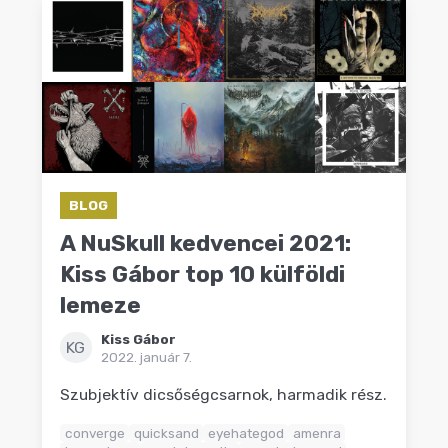
BLOG
A NuSkull kedvencei 2021:
Kiss Gábor top 10 külföldi
lemeze
Kiss Gábor
KG
2022. január 7.
Szubjektív dicsőségcsarnok, harmadik rész.
converge
quicksand
eyehategod
amenra