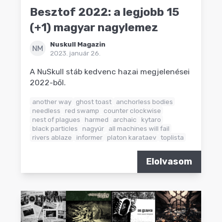
Besztof 2022: a legjobb 15
(+1) magyar nagylemez
Nuskull Magazin
NM
2023. január 26.
A NuSkull stáb kedvenc hazai megjelenései
2022-ből.
another way
ghost toast
anchorless bodies
needless
red swamp
counter clockwise
nest of plagues
harmed
archaic
kytaro
black particles
nagyúr
all machines will fail
rivers ablaze
informer
platon karataev
toplista
Elolvasom