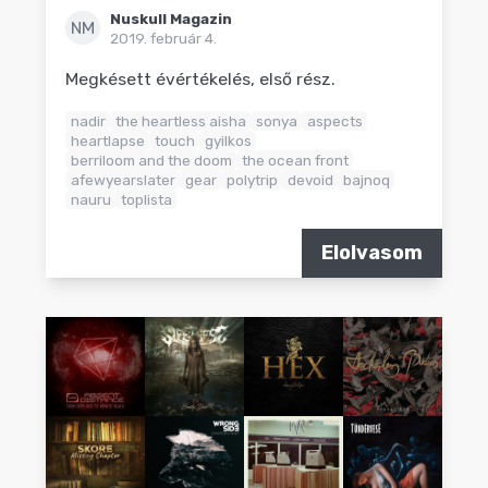
Nuskull Magazin
NM
2019. február 4.
Megkésett évértékelés, első rész.
nadir
the heartless aisha
sonya
aspects
heartlapse
touch
gyilkos
berriloom and the doom
the ocean front
afewyearslater
gear
polytrip
devoid
bajnoq
nauru
toplista
Elolvasom