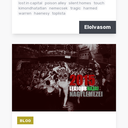
lost in capital
poison alley
silent homes
touch
kimondhatatlan
nemecsek
tragic
harmed
warren
haenesy
toplista
Elolvasom
BLOG