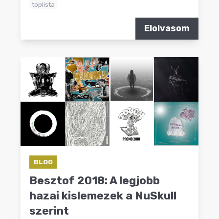
toplista
Elolvasom
BLOG
Besztof 2018: A legjobb
hazai kislemezek a NuSkull
szerint