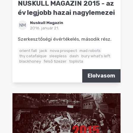
NUSKULL MAGAZIN 2015 - az
év legjobb hazai nagylemezei
Nuskull Magazin
NM
2016. január 21.
Szerkesztőségi évértékelés, második rész.
orient fall
jack
nova prospect
mad robots
thy catafalque
sleepless
dash
bury what's left
blackhoney
felső tízezer
toplista
Elolvasom