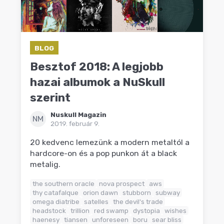
BLOG
Besztof 2018: A legjobb
hazai albumok a NuSkull
szerint
Nuskull Magazin
NM
2019. február 9.
20 kedvenc lemezünk a modern metaltól a
hardcore-on és a pop punkon át a black
metalig.
the southern oracle
nova prospect
aws
thy catafalque
orion dawn
stubborn
subway
omega diatribe
satelles
the devil's trade
headstock
trillion
red swamp
dystopia
wishes
haenesy
tiansen
unforeseen
boru
sear bliss