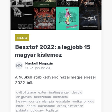
BLOG
Besztof 2022: a legjobb 15
magyar kislemez
Nuskull Magazin
NM
2023. január 20.
A NuSkull stáb kedvenc hazai megjelenései
2022-ből.
cvlt of grace
exterminating angel
devoid
on graves
beerzebub
meristem
heavy mountain olympia
escalate
vodka for kids
hitori
endre
cairostone
cross joint crash
palánta
coldsaw
toplista