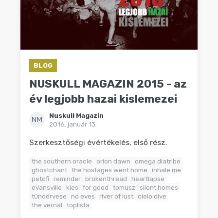
BLOG
NUSKULL MAGAZIN 2015 - az
év legjobb hazai kislemezei
Nuskull Magazin
NM
2016. január 13.
Szerkesztőségi évértékelés, első rész.
the southern oracle
orion dawn
omega diatribe
ghostchant
the hostages went home
inhale me
petofi
reminder
brokenthread
heartlapse
evansville
kies
for good
tomusz
silent homes
tündérvese
no eves
river of lust
cielo dive
the vernal
toplista