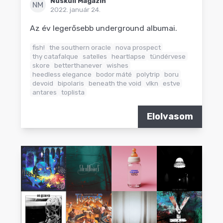
Nuskull Magazin
NM
2022. január 24.
Az év legerősebb underground albumai.
fish!
the southern oracle
nova prospect
thy catafalque
satelles
heartlapse
tündérvese
skore
betterthanever
wishes
heedless elegance
bodor máté
polytrip
boru
devoid
bipolaris
beneath the void
vlkn
estve
antares
toplista
Elolvasom