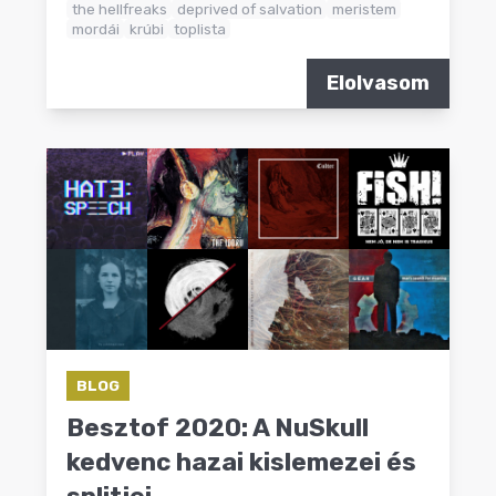
the hellfreaks
deprived of salvation
meristem
mordái
krúbi
toplista
Elolvasom
BLOG
Besztof 2020: A NuSkull
kedvenc hazai kislemezei és