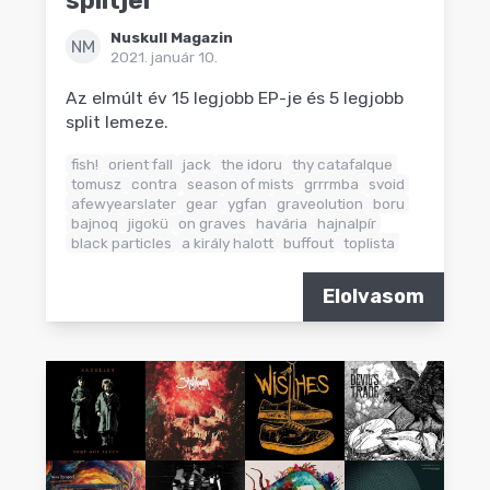
splitjei
Nuskull Magazin
NM
2021. január 10.
Az elmúlt év 15 legjobb EP-je és 5 legjobb
split lemeze.
fish!
orient fall
jack
the idoru
thy catafalque
tomusz
contra
season of mists
grrrmba
svoid
afewyearslater
gear
ygfan
graveolution
boru
bajnoq
jigokü
on graves
havária
hajnalpír
black particles
a király halott
buffout
toplista
Elolvasom