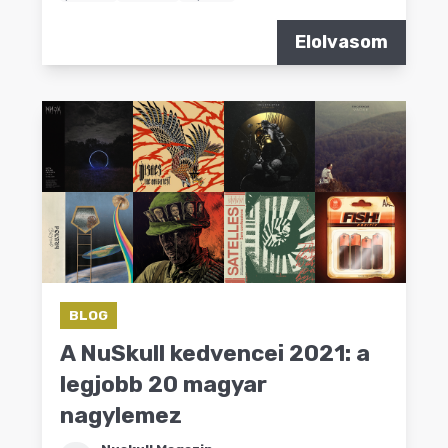
Elolvasom
BLOG
A NuSkull kedvencei 2021: a
legjobb 20 magyar
nagylemez