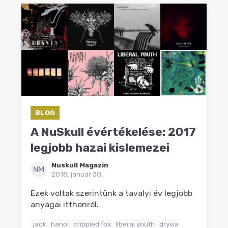
BLOG
A NuSkull évértékelése: 2017
legjobb hazai kislemezei
Nuskull Magazin
NM
2018. január 30.
Ezek voltak szerintünk a tavalyi év legjobb
anyagai itthonról.
jack
hanoi
crippled fox
liberal youth
dryvia