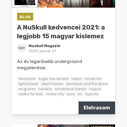
BLOG
A NuSkull kedvencei 2021: a
legjobb 15 magyar kislemez
Nuskull Magazin
NM
2022. január 21.
Az év legerősebb underground
megjelenései.
téveszme
eagle has landed
oaken
inhale me
lightchaser
silent homes
berriloom and the doom
on graves
havária
woodstock barbie
nagyúr
vodka for kids
choke city
aure
nís
toplista
Elolvasom