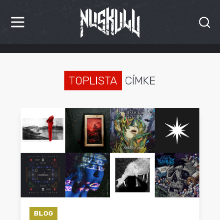
HÍREK
KRITIKÁK
TOPLISTA
CÍMKE
BESZÁMOLÓK
INTERJÚK
PREMIEREK
KULT
MÁSVILÁG
BLOG
BLOG