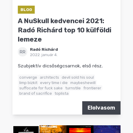
BLOG
A NuSkull kedvencei 2021:
Radó Richárd top 10 külföldi
lemeze
Radó Richárd
RR
2022. január 4.
Szubjektív dicsőségcsarnok, első rész.
converge
architects
devil sold his soul
limp bizkit
every time i die
maybeshewill
suffocate for fuck sake
turnstile
frontierer
brand of sacrifice
toplista
Elolvasom