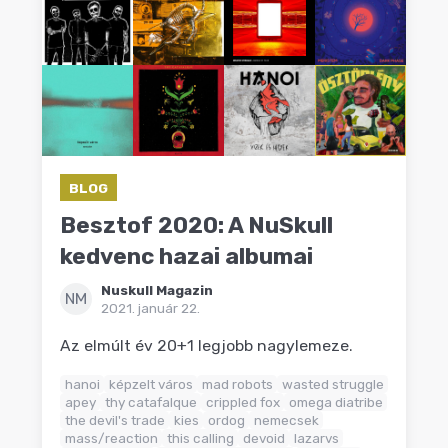
BLOG
Besztof 2020: A NuSkull
kedvenc hazai albumai
Nuskull Magazin
NM
2021. január 22.
Az elmúlt év 20+1 legjobb nagylemeze.
hanoi
képzelt város
mad robots
wasted struggle
apey
thy catafalque
crippled fox
omega diatribe
the devil's trade
kies
ordog
nemecsek
mass/reaction
this calling
devoid
lazarvs