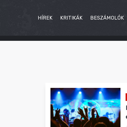
HÍREK
KRITIKÁK
BESZÁMOLÓK
HÍREK
KRITIKÁK
BESZÁMOLÓK
INTERJÚK
PREMIEREK
KULT
MÁSVILÁG