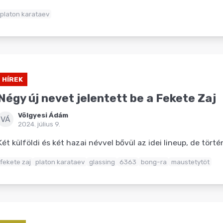
platon karataev
HÍREK
Négy új nevet jelentett be a Fekete Zaj
Völgyesi Ádám
VÁ
2024. július 9.
Két külföldi és két hazai névvel bővül az idei lineup, de tört
fekete zaj
platon karataev
glassing
6363
bong-ra
maustetytöt