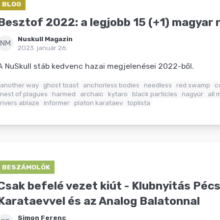
BLOG
Besztof 2022: a legjobb 15 (+1) magyar
Nuskull Magazin
NM
2023. január 26.
A NuSkull stáb kedvenc hazai megjelenései 2022-ből.
another way
ghost toast
anchorless bodies
needless
red swamp
c
nest of plagues
harmed
archaic
kytaro
black particles
nagyúr
all 
rivers ablaze
informer
platon karataev
toplista
BESZÁMOLÓK
Csak befelé vezet kiút - Klubnyitás Péc
Karataevvel és az Analog Balatonnal
Simon Ferenc