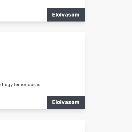
Elolvasom
ént egy lemondás is.
Elolvasom