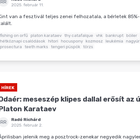
RR
2025. február 11.
Kint van a fesztivál teljes zenei felhozatala, a bérletek 85%
talált.
fishing on orfű
platon karataev
thy catafalque
vhk
bankrupt
böiler
hétköznapi csalódások
hitori
hocuspony
kozmosz
leukémia
nagyúr
prosectura
teeth marks
tengeri püspök
törzs
HÍREK
Odaér: meseszép klipes dallal erősít az 
Platon Karataev
Radó Richárd
RR
2025. február 2.
Áprilisban jelenik meg a posztrock-zenekar negyedik nagyl