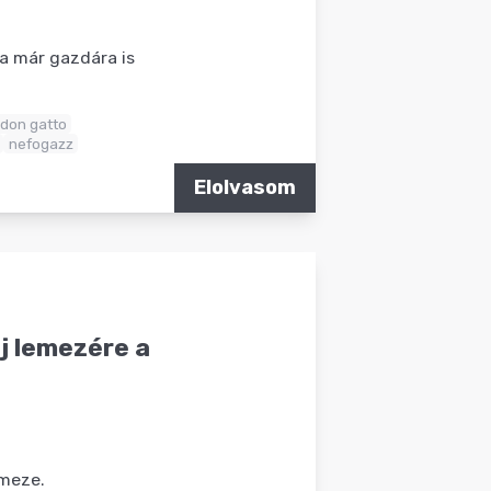
-a már gazdára is
don gatto
nefogazz
Elolvasom
új lemezére a
emeze.