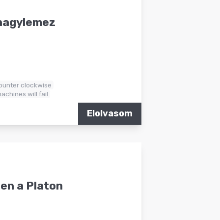
 nagylemez
ounter clockwise
machines will fail
Elolvasom
sen a Platon