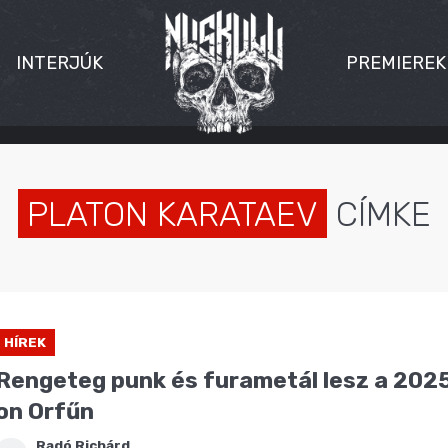
INTERJÚK
PREMIEREK
PLATON KARATAEV
CÍMKE
HÍREK
Rengeteg punk és furametál lesz a 2025
on Orfűn
Radó Richárd