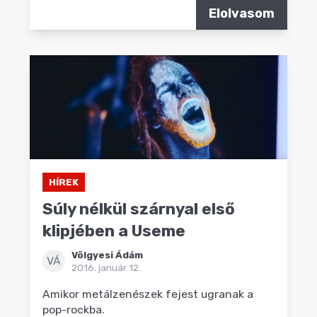
Elolvasom
HÍREK
Súly nélkül szárnyal első
klipjében a Useme
Völgyesi Ádám
VÁ
2016. január 12.
Amikor metálzenészek fejest ugranak a
pop-rockba.