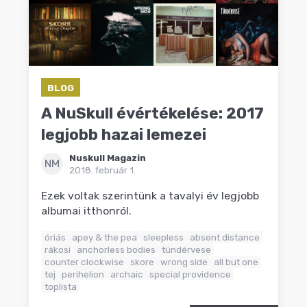
BLOG
A NuSkull évértékelése: 2017
legjobb hazai lemezei
Nuskull Magazin
NM
2018. február 1.
Ezek voltak szerintünk a tavalyi év legjobb
albumai itthonról.
óriás
apey & the pea
sleepless
absent distance
rákosi
anchorless bodies
tündérvese
counter clockwise
skore
wrong side
all but one
tej
perihelion
archaic
special providence
toplista