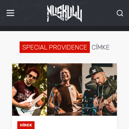
HÍREK
KRITIKÁK
SPECIAL PROVIDENCE
CÍMKE
BESZÁMOLÓK
INTERJÚK
PREMIEREK
KULT
MÁSVILÁG
BLOG
HÍREK