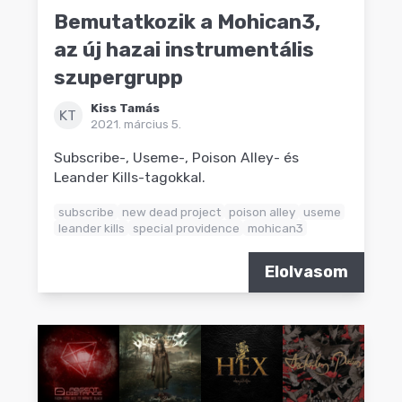
Bemutatkozik a Mohican3,
az új hazai instrumentális
szupergrupp
Kiss Tamás
KT
2021. március 5.
Subscribe-, Useme-, Poison Alley- és
Leander Kills-tagokkal.
subscribe
new dead project
poison alley
useme
leander kills
special providence
mohican3
Elolvasom