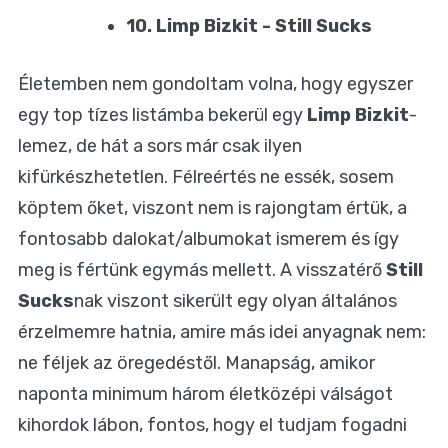
10. Limp Bizkit - Still Sucks
Életemben nem gondoltam volna, hogy egyszer
egy top tízes listámba bekerül egy
Limp Bizkit
-
lemez, de hát a sors már csak ilyen
kifürkészhetetlen. Félreértés ne essék, sosem
köptem őket, viszont nem is rajongtam értük, a
fontosabb dalokat/albumokat ismerem és így
meg is fértünk egymás mellett. A visszatérő
Still
Sucks
nak viszont sikerült egy olyan általános
érzelmemre hatnia, amire más idei anyagnak nem:
ne féljek az öregedéstől. Manapság, amikor
naponta minimum három életközépi válságot
kihordok lábon, fontos, hogy el tudjam fogadni