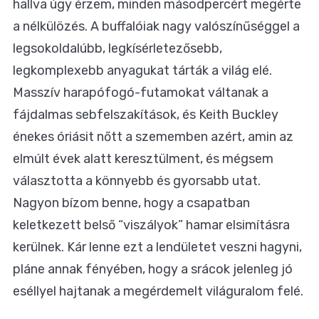
hallva úgy érzem, minden másodpercért megérte
a nélkülözés. A buffalóiak nagy valószínűséggel
a
legsokoldalúbb, legkísérletezősebb,
legkomplexebb anyagukat tárták a világ elé
.
Masszív harapófogó-futamokat váltanak a
fájdalmas sebfelszakítások, és Keith Buckley
énekes óriásit nőtt a szememben azért, amin az
elmúlt évek alatt keresztülment, és mégsem
választotta a könnyebb és gyorsabb utat.
Nagyon bízom benne, hogy a csapatban
keletkezett
belső “viszályok”
hamar elsimításra
kerülnek. Kár lenne ezt a lendületet veszni hagyni,
pláne annak fényében, hogy a srácok jelenleg jó
eséllyel hajtanak a megérdemelt világuralom felé.