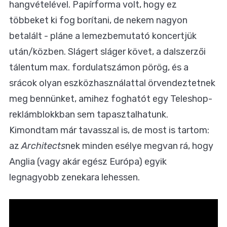
hangvételével. Papírforma volt, hogy ez
többeket ki fog borítani, de nekem nagyon
betalált - pláne a
lemezbemutató koncertjük
után/közben. Slágert sláger követ, a dalszerzői
tálentum max. fordulatszámon pörög, és a
srácok olyan eszközhasználattal örvendeztetnek
meg bennünket, amihez foghatót egy Teleshop-
reklámblokkban sem tapasztalhatunk.
Kimondtam már tavasszal is
, de most is tartom:
az
Architects
nek minden esélye megvan rá, hogy
Anglia (vagy akár egész Európa) egyik
legnagyobb zenekara lehessen.