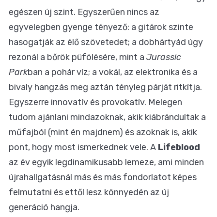
egészen új szint. Egyszerűen nincs az
egyvelegben gyenge tényező: a gitárok szinte
hasogatják az élő szövetedet; a dobhártyád úgy
rezonál a bőrök püfölésére, mint a
Jurassic
Park
ban a pohár víz; a vokál, az elektronika és a
bivaly hangzás meg aztán tényleg párját ritkítja.
Egyszerre innovatív és provokatív. Melegen
tudom ajánlani mindazoknak, akik kiábrándultak a
műfajból (mint én majdnem) és azoknak is, akik
pont, hogy most ismerkednek vele. A
Lifeblood
az év egyik legdinamikusabb lemeze, ami minden
újrahallgatásnál más és más fondorlatot képes
felmutatni és ettől lesz könnyedén az új
generáció hangja.