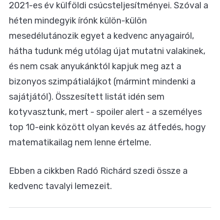
2021-es év külföldi csúcsteljesítményei. Szóval a
héten mindegyik írónk külön-külön
mesedélutánozik egyet a kedvenc anyagairól,
hátha tudunk még utólag újat mutatni valakinek,
és nem csak anyukánktól kapjuk meg azt a
bizonyos szimpátialájkot (mármint mindenki a
sajátjától). Összesített listát idén sem
kotyvasztunk, mert - spoiler alert - a személyes
top 10-eink között olyan kevés az átfedés, hogy
matematikailag nem lenne értelme.
Ebben a cikkben Radó Richárd szedi össze a
kedvenc tavalyi lemezeit.