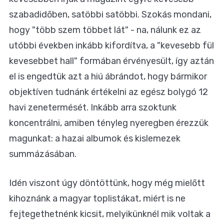
szabadidőben, satöbbi satöbbi. Szokás mondani,
hogy "több szem többet lát" - na, nálunk ez az
utóbbi években inkább kifordítva, a "kevesebb fül
kevesebbet hall" formában érvényesült, így aztán
el is engedtük azt a hiú ábrándot, hogy bármikor
objektíven tudnánk értékelni az egész bolygó 12
havi zenetermését. Inkább arra szoktunk
koncentrálni, amiben tényleg nyeregben érezzük
magunkat: a hazai albumok és kislemezek
summázásában.
Idén viszont úgy döntöttünk, hogy még mielőtt
kihoznánk a magyar toplistákat, miért is ne
fejtegethetnénk kicsit, melyikünknél mik voltak a