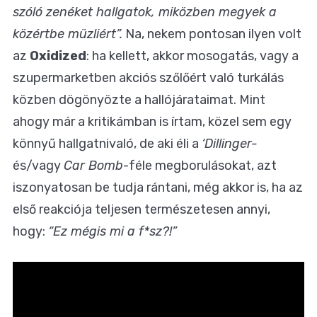
szóló zenéket hallgatok, miközben megyek a
közértbe müzliért”.
Na, nekem pontosan ilyen volt
az
Oxidized
: ha kellett, akkor mosogatás, vagy a
szupermarketben akciós szőlőért való turkálás
közben dögönyözte a hallójárataimat. Mint
ahogy
már a kritikámban is írtam
, közel sem egy
könnyű hallgatnivaló, de aki éli a
‘Dillinger-
és/vagy
Car Bomb
-féle megborulásokat, azt
iszonyatosan be tudja rántani, még akkor is, ha az
első reakciója teljesen természetesen annyi,
hogy:
“Ez mégis mi a f*sz?!”