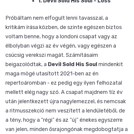
1. Devil Sold His Soul - Loss
Próbáltam nem elfogult lenni tavasszal, a
kritikám írása közben
, de szinte egészen biztos
voltam benne, hogy a londoni csapat vagy az
élbolyban végzi az év végén, vagy egészen a
csúcsig verekszi magát. Számításaim
beigazolódtak, a
Devil Sold His Soul
mindenkit
maga mögé utasított 2021-ben az én
repertoáromban - ez pedig egy ilyen felhozatal
mellett elég nagy szó. A csapat majdnem tíz év
után jelentkezett újra nagylemezzel, és nemcsak
a ritmusszekció nem veszített a lendületéből, de
a tény, hogy a “régi” és az “új” énekes egyszerre
van jelen, minden ősrajongónak megdobogtatja a