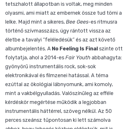
tetszhalott állapotban is voltak, meg minden
olyasmi, ami miatt az embernek össze tud törni a
lelke. Majd mint a sikeres,
Bee Gees
-es ritmusra
történő szívmasszázs, úgy rántott vissza az
életbe a tavalyi “feléledésük” és az azt követő
albumbejelentés. A
No Feeling Is Final
szinte ott
folytatja, ahol a 2014-es
Fair Youth
abbahagyta:
gyönyörű instrumentális rock, sok-sok
elektronikával és filmzenei hatással. A téma
ezúttal az ökológiai lábnyomunk, ami komoly,
mint a vakbélgyulladás. Valószínűleg az efféle
kérdéskör megértése működik a legjobban
instrumentális háttérrel, szöveg nélkül. Az 50
perces szeánsz tűpontosan ki lett számolva
ahhoz, hogy lebegés közben eldöntsük, mit is