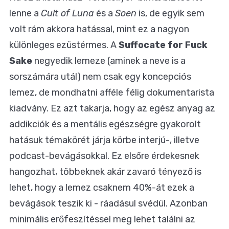
lenne a
Cult of Luna
és a
Soen
is, de egyik sem
volt rám akkora hatással, mint ez a nagyon
különleges ezüstérmes. A
Suffocate for Fuck
Sake
negyedik lemeze (aminek a neve is a
sorszámára utál) nem csak egy koncepciós
lemez, de mondhatni afféle félig dokumentarista
kiadvány. Ez azt takarja, hogy az egész anyag az
addikciók és a mentális egészségre gyakorolt
hatásuk témakörét járja körbe interjú-, illetve
podcast-bevágásokkal. Ez elsőre érdekesnek
hangozhat, többeknek akár zavaró tényező is
lehet, hogy a lemez csaknem 40%-át ezek a
bevágások teszik ki - ráadásul svédül. Azonban
minimális erőfeszítéssel meg lehet találni az