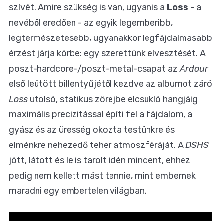
szívét. Amire szükség is van, ugyanis a
Loss
- a
nevéből eredően - az egyik legemberibb,
legtermészetesebb, ugyanakkor legfájdalmasabb
érzést járja körbe: egy szerettünk elvesztését. A
poszt-hardcore-/poszt-metal-csapat az
Ardour
első leütött billentyűjétől kezdve az albumot záró
Loss
utolsó, statikus zörejbe elcsukló hangjáig
maximális precizitással építi fel a fájdalom, a
gyász és az üresség okozta testünkre és
elménkre nehezedő teher atmoszféráját. A
DSHS
jött, látott és le is tarolt idén mindent, ehhez
pedig nem kellett mást tennie, mint embernek
maradni egy embertelen világban.