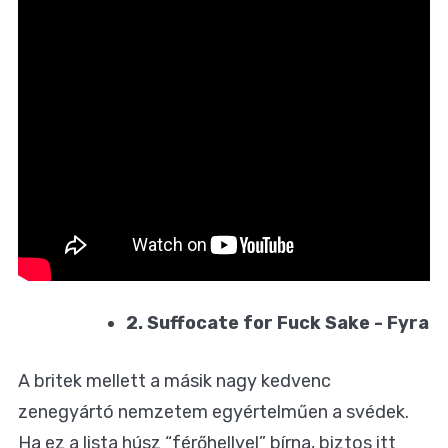
2. Suffocate for Fuck Sake - Fyra
A britek mellett a másik nagy kedvenc
zenegyártó nemzetem egyértelműen a svédek.
Ha ez a lista húsz “férőhellyel” bírna, biztos itt