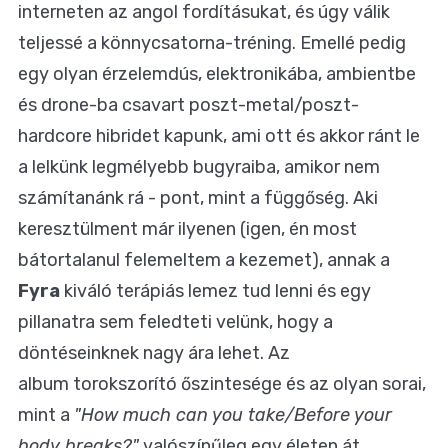
interneten az angol fordításukat, és úgy válik
teljessé a könnycsatorna-tréning. Emellé pedig
egy olyan érzelemdús, elektronikába, ambientbe
és drone-ba csavart poszt-metal/poszt-
hardcore hibridet kapunk, ami ott és akkor ránt le
a lelkünk legmélyebb bugyraiba, amikor nem
számítanánk rá - pont, mint a függőség. Aki
keresztülment már ilyenen (igen, én most
bátortalanul felemeltem a kezemet), annak a
Fyra
kiváló terápiás lemez tud lenni és egy
pillanatra sem feledteti velünk, hogy a
döntéseinknek nagy ára lehet. Az
album torokszorító őszintesége és az olyan sorai,
mint a
"How much can you take/Before your
body breaks?"
valószínűleg egy életen át