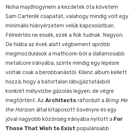
Noha majdhogynem a kezdetek óta követem
Sam Carterék csapatát, valahogy mindig volt egy
minimális hiányérzetem velük kapcsolatban.
Félreértés ne essék, ezek a fiúk tudnak. Nagyon.
De hiába az évek alatt végbement apróbb
megmozdulások a mathcore-ból a dallamosabb
metalcore irányába, szinte mindig egy lépésre
voltak csak a berobbanástól. Kilenc album kellett
hozzá, hogy a bátortalan lábujjáztatásból
konkrét mélyvízbe gázolás legyen, de végre
megtörtént. Az
Architects
ráfordult a
Bring Me
the Horizon
által kitaposott ösvényre és egy
jóval nagyobb közönség irányába nyitott a
For
Those That Wish to Exist
populárisabb