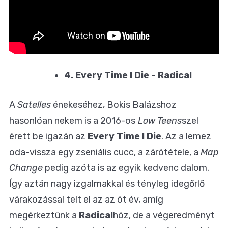
4. Every Time I Die - Radical
A
Satelles
énekeséhez,
Bokis Balázshoz
hasonlóan
nekem is a 2016-os
Low Teens
szel
érett be igazán az
Every Time I Die
. Az a lemez
oda-vissza egy zseniális cucc, a zárótétele, a
Map
Change
pedig azóta is az egyik kedvenc dalom.
Így aztán nagy izgalmakkal és tényleg idegőrlő
várakozással telt el az az öt év, amíg
megérkeztünk a
Radical
höz, de a végeredményt