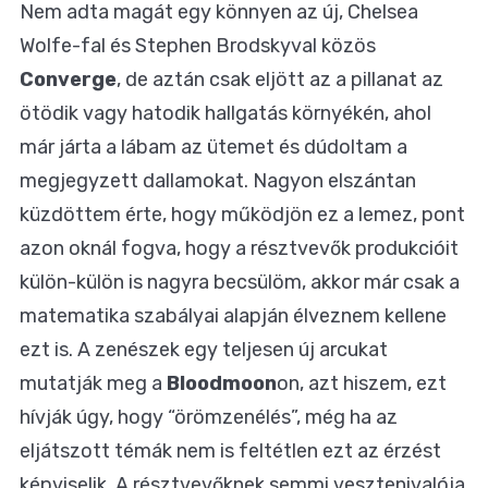
Nem adta magát egy könnyen az új, Chelsea
Wolfe-fal és Stephen Brodskyval közös
Converge
, de aztán csak eljött az a pillanat az
ötödik vagy hatodik hallgatás környékén, ahol
már járta a lábam az ütemet és dúdoltam a
megjegyzett dallamokat. Nagyon elszántan
küzdöttem érte, hogy működjön ez a lemez, pont
azon oknál fogva, hogy a résztvevők produkcióit
külön-külön is nagyra becsülöm, akkor már csak a
matematika szabályai alapján élveznem kellene
ezt is. A zenészek egy
teljesen új arcukat
mutatják meg
a
Bloodmoon
on, azt hiszem, ezt
hívják úgy, hogy “örömzenélés”, még ha az
eljátszott témák nem is feltétlen ezt az érzést
képviselik. A résztvevőknek semmi vesztenivalója