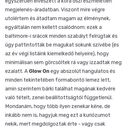
egyszerűen
elveszett a kora őszi eszméletlen
megjelenés-áradatban
. Viszont mire végre
utolértem és átadtam magam az élménynek,
egyáltalán nem kellett csalódnom: ezek a
baltimore-i srácok minden szabályt felrúgtak és
úgy pattintották be magukat sokunk szívébe (és
az év végi listáink kiemelkedő helyeire), hogy
minimálisan sem görcsöltek rá vagy izzadtak meg
ezalatt. A
Glow On
egy abszolút hangulatos és
minden tekintetében formabontó lemez lett,
amin szerintem bárki találhat magának kedvére
való tételt, zenei beállítottságtól függetlenül.
Mondanám, hogy több ilyen zenekar kéne, de
inkább nem is, hagyjuk meg ezt a kuriózumot
nekik, mert megdolgoztak érte - vagy csak