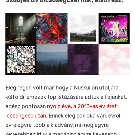
Elég régen volt már, hogy a Nuskullon utoljára
külföldi lemezek toplistázására adtuk a fejünket,
egész pontosan
nyolc éve, a 2013-as évjárat
lecsengése után
. Ennek elég sok oka van: évről-
évre egyre több a kiadvány, mi meg egyre
kevesebben írjuk a magazint egyre kevesebb