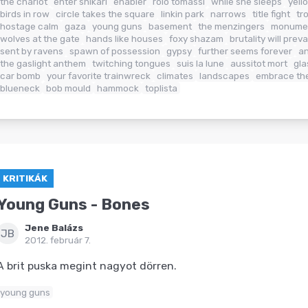
the chariot
enter shikari
enabler
rolo tomassi
while she sleeps
yell
birds in row
circle takes the square
linkin park
narrows
title fight
tr
hostage calm
gaza
young guns
basement
the menzingers
monume
wolves at the gate
hands like houses
foxy shazam
brutality will preva
sent by ravens
spawn of possession
gypsy
further seems forever
a
the gaslight anthem
twitching tongues
suis la lune
aussitot mort
gla
car bomb
your favorite trainwreck
climates
landscapes
embrace the
blueneck
bob mould
hammock
toplista
KRITIKÁK
Young Guns - Bones
Jene Balázs
JB
2012. február 7.
A brit puska megint nagyot dörren.
young guns