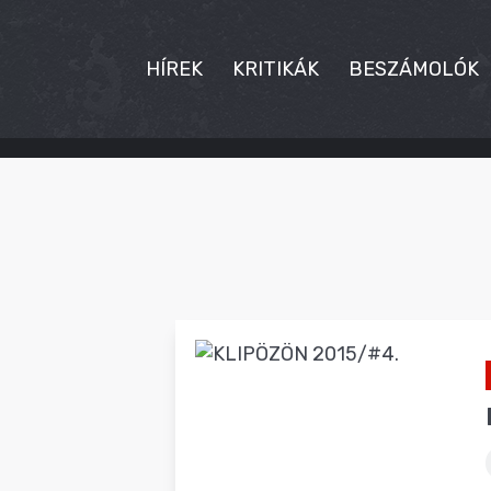
HÍREK
KRITIKÁK
BESZÁMOLÓK
HÍREK
KRITIKÁK
BESZÁMOLÓK
INTERJÚK
PREMIEREK
KULT
MÁSVILÁG