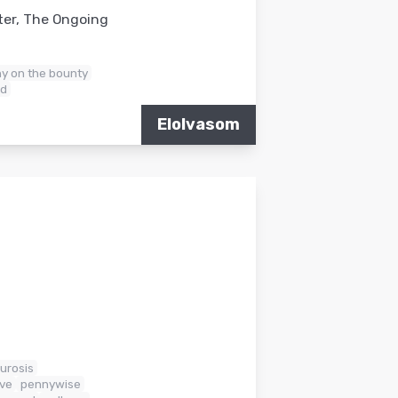
rter, The Ongoing
y on the bounty
ed
Elolvasom
urosis
ve
pennywise