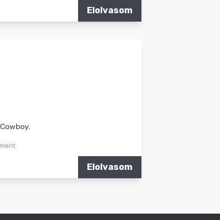
Elolvasom
 Cowboy.
ment
Elolvasom