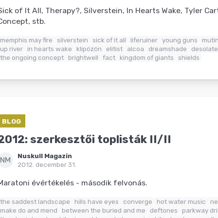
Sick of It All, Therapy?, Silverstein, In Hearts Wake, Tyler Ca
Concept, stb.
memphis may fire
silverstein
sick of it all
liferuiner
young guns
mutin
up river
in hearts wake
klipözön
elitist
alcoa
dreamshade
desolat
the ongoing concept
brightwell
fact
kingdom of giants
shields
BLOG
2012: szerkesztői toplisták II/II
Nuskull Magazin
NM
2012. december 31.
Maratoni évértékelés - második felvonás.
the saddest landscape
hills have eyes
converge
hot water music
ne
make do and mend
between the buried and me
deftones
parkway dri