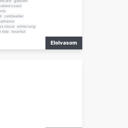
owcard
gallows
oubled coast
nts
il
celldweller
nathema
ss cloud
white lung
 tide
heartist
Elolvasom