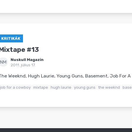
KRITIKÁK
Mixtape #13
Nuskull Magazin
NM
2011. július 17.
The Weeknd, Hugh Laurie, Young Guns, Basement, Job For A
job for a cowboy
mixtape
hugh laurie
young guns
the weeknd
base