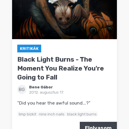
KRITIKÁK
Black Light Burns - The
Moment You Realize You're
Going to Fall
Bene Gábor
BG
2012. augusztus 17.
"Did you hear the awful sound...?"
limp bizkit
nine inch nails
black light burns
Elolvasom