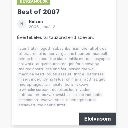
BESZÁMOLÓK
Best of 2007
Nelzon
N
2008. január 2.
Évértékelés tú táuzönd end szevön.
isten háta mögött
subscribe
isis
the fall of troy
all that remains
converge
the haunted
madball
bridge to solace
the black dahlia murder
psyopus
soilwork
august burns red
job for a cowboy
the red chord
rise and fall
poison the well
machine head
brutal assault
thrice
baroness
misery index
dying fetus
chimaira
a38
sziget
necrophagist
animosity
boris
oxbow
a wilhelm scream
despised icon
vader
suffocation
pozvakowski
nile
nine inch nails
immolation
twelve tribes
black light burns
enslaved
the dear hunter
Elolvasom