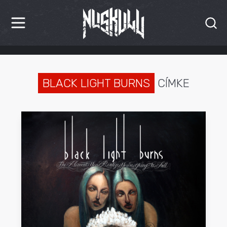
HÍREK
KRITIKÁK
BLACK LIGHT BURNS
CÍMKE
BESZÁMOLÓK
INTERJÚK
PREMIEREK
KULT
MÁSVILÁG
BLOG