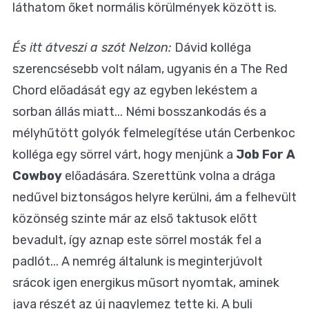
láthatom őket normális körülmények között is.
És itt átveszi a szót Nelzon:
Dávid kolléga
szerencsésebb volt nálam, ugyanis én a The Red
Chord előadását egy az egyben lekéstem a
sorban állás miatt... Némi bosszankodás és a
mélyhűtött golyók felmelegítése után Cerbenkoc
kolléga egy sörrel várt, hogy menjünk a
Job For A
Cowboy
előadására. Szerettünk volna a drága
nedűvel biztonságos helyre kerülni, ám a felhevült
közönség szinte már az első taktusok előtt
bevadult, így aznap este sörrel mosták fel a
padlót... A nemrég általunk is meginterjúvolt
srácok igen energikus műsort nyomtak, aminek
java részét az új nagylemez tette ki. A buli