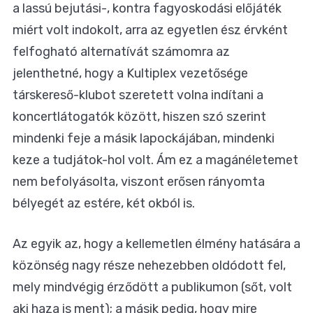
a lassú bejutási-, kontra fagyoskodási előjáték
miért volt indokolt, arra az egyetlen ész érvként
felfogható alternatívát számomra az
jelenthetné, hogy a Kultiplex vezetősége
társkereső-klubot szeretett volna indítani a
koncertlátogatók között, hiszen szó szerint
mindenki feje a másik lapockájában, mindenki
keze a tudjátok-hol volt. Ám ez a magánéletemet
nem befolyásolta, viszont erősen rányomta
bélyegét az estére, két okból is.
Az egyik az, hogy a kellemetlen élmény hatására a
közönség nagy része nehezebben oldódott fel,
mely mindvégig érződött a publikumon (sőt, volt
aki haza is ment); a másik pedig, hogy mire