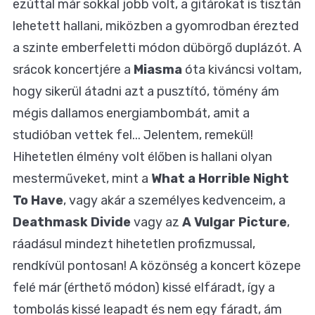
ezúttal már sokkal jobb volt, a gitárokat is tisztán
lehetett hallani, miközben a gyomrodban érezted
a szinte emberfeletti módon dübörgő duplázót. A
srácok koncertjére a
Miasma
óta kiváncsi voltam,
hogy sikerül átadni azt a pusztító, tömény ám
mégis dallamos energiambombát, amit a
studióban vettek fel... Jelentem, remekül!
Hihetetlen élmény volt élőben is hallani olyan
mesterműveket, mint a
What a Horrible Night
To Have
, vagy akár a személyes kedvenceim, a
Deathmask Divide
vagy az
A Vulgar Picture
,
ráadásul mindezt hihetetlen profizmussal,
rendkívül pontosan! A közönség a koncert közepe
felé már (érthető módon) kissé elfáradt, így a
tombolás kissé leapadt és nem egy fáradt, ám