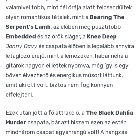
valamivel több, mint fél órája alatt felcsendültek
olyan romantikus tételek, mint a
Bearing The
Serpent's Lamb
, az élőben még pusztítóbb
Embedded
és az örök sláger, a
Knee Deep
.
Jonny Davy
és csapata élőben is legalább annyira
letaglózó erejű, mint a lemezeken, habár néha a
gitárok nagyon el lettek nyomva, még így is egy
bőven élvezhető és energikus műsort láttunk,
amit aki ott volt, biztos nem fog könnyen
elfelejteni.
Ezek után jött a fő attrakció, a
The Black Dahlia
Murder
csapata, bár azt hiszem ezen az estén
mindhárom csapat egyenrangú volt! A hangzás