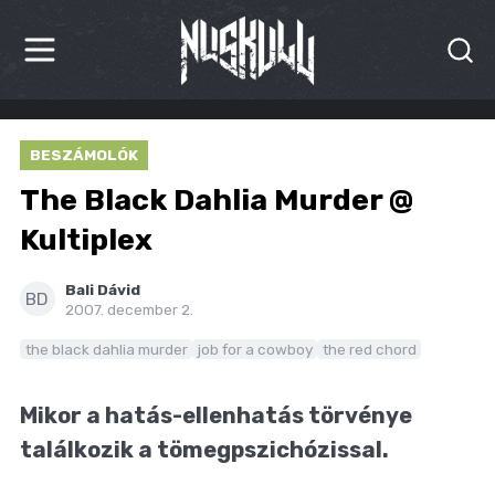
HÍREK
BESZÁMOLÓK
KRITIKÁK
The Black Dahlia Murder @
BESZÁMOLÓK
Kultiplex
INTERJÚK
Bali Dávid
BD
2007. december 2.
PREMIEREK
the black dahlia murder
job for a cowboy
the red chord
KULT
Mikor a hatás-ellenhatás törvénye
MÁSVILÁG
találkozik a tömegpszichózissal.
BLOG