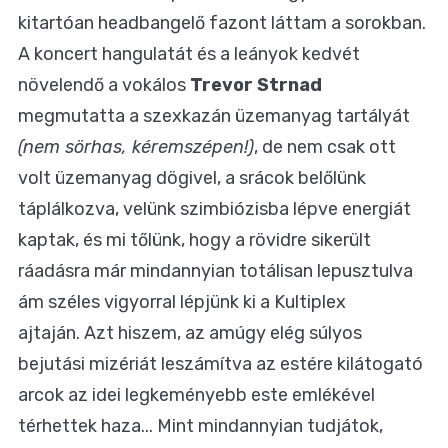
kitartóan headbangelő fazont láttam a sorokban.
A koncert hangulatát és a leányok kedvét
növelendő a vokálos
Trevor Strnad
megmutatta a szexkazán üzemanyag tartályát
(nem sörhas, kéremszépen!)
, de nem csak ott
volt üzemanyag dögivel, a srácok belőlünk
táplálkozva, velünk szimbiózisba lépve energiát
kaptak, és mi tőlünk, hogy a rövidre sikerült
ráadásra már mindannyian totálisan lepusztulva
ám széles vigyorral lépjünk ki a Kultiplex
ajtaján. Azt hiszem, az amúgy elég súlyos
bejutási mizériát leszámítva az estére kilátogató
arcok az idei legkeményebb este emlékével
térhettek haza... Mint mindannyian tudjátok,