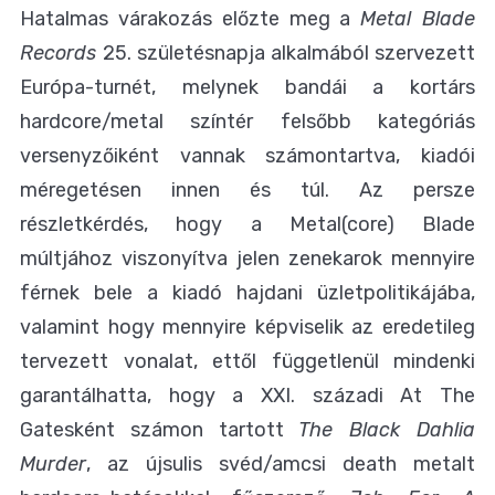
Hatalmas várakozás előzte meg a
Metal Blade
Records
25. születésnapja alkalmából szervezett
Európa-turnét, melynek bandái a kortárs
hardcore/metal színtér felsőbb kategóriás
versenyzőiként vannak számontartva, kiadói
méregetésen innen és túl. Az persze
részletkérdés, hogy a Metal(core) Blade
múltjához viszonyítva jelen zenekarok mennyire
férnek bele a kiadó hajdani üzletpolitikájába,
valamint hogy mennyire képviselik az eredetileg
tervezett vonalat, ettől függetlenül mindenki
garantálhatta, hogy a XXI. századi At The
Gatesként számon tartott
The Black Dahlia
Murder
, az újsulis svéd/amcsi death metalt