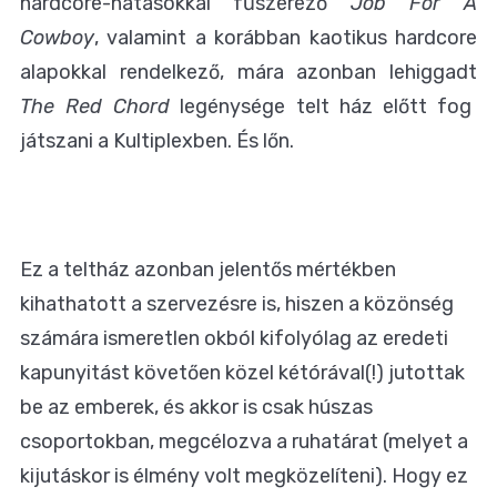
hardcore-hatásokkal fűszerező
Job For A
Cowboy
, valamint a korábban kaotikus hardcore
alapokkal rendelkező, mára azonban lehiggadt
The Red Chord
legénysége telt ház előtt fog
játszani a Kultiplexben. És lőn.
Ez a teltház azonban jelentős mértékben
kihathatott a szervezésre is, hiszen a közönség
számára ismeretlen okból kifolyólag az eredeti
kapunyitást követően közel kétórával(!) jutottak
be az emberek, és akkor is csak húszas
csoportokban, megcélozva a ruhatárat (melyet a
kijutáskor is élmény volt megközelíteni). Hogy ez