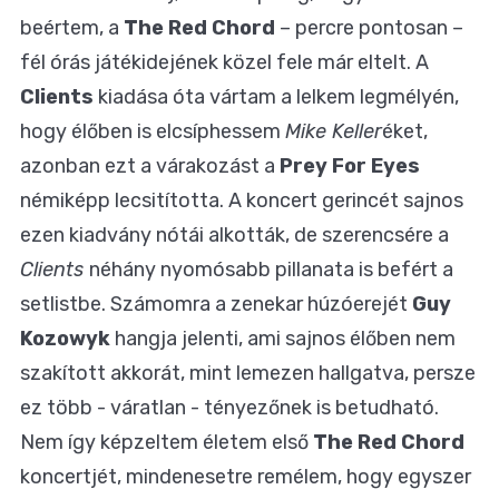
beértem, a
The Red Chord
– percre pontosan –
fél órás játékidejének közel fele már eltelt. A
Clients
kiadása óta vártam a lelkem legmélyén,
hogy élőben is elcsíphessem
Mike Keller
éket,
azonban ezt a várakozást a
Prey For Eyes
némiképp lecsitította. A koncert gerincét sajnos
ezen kiadvány nótái alkották, de szerencsére a
Clients
néhány nyomósabb pillanata is befért a
setlistbe. Számomra a zenekar húzóerejét
Guy
Kozowyk
hangja jelenti, ami sajnos élőben nem
szakított akkorát, mint lemezen hallgatva, persze
ez több - váratlan - tényezőnek is betudható.
Nem így képzeltem életem első
The Red Chord
koncertjét, mindenesetre remélem, hogy egyszer