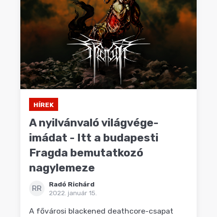
HÍREK
A nyilvánvaló világvége-
imádat - Itt a budapesti
Fragda bemutatkozó
nagylemeze
Radó Richárd
RR
2022. január 15.
A fővárosi blackened deathcore-csapat