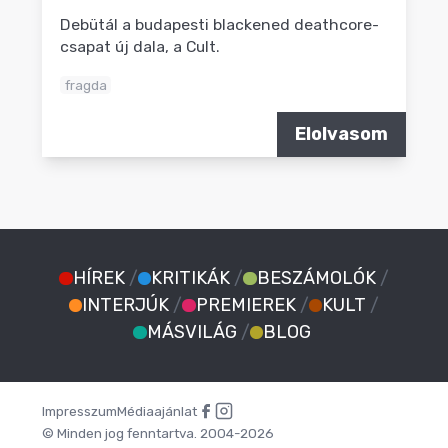
Debütál a budapesti blackened deathcore-
csapat új dala, a Cult.
fragda
Elolvasom
HÍREK
/
KRITIKÁK
/
BESZÁMOLÓK
/
INTERJÚK
/
PREMIEREK
/
KULT
/
MÁSVILÁG
/
BLOG
Impresszum
Médiaajánlat
© Minden jog fenntartva. 2004-2026