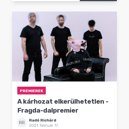
PREMIEREK
A kárhozat elkerülhetetlen -
Fragda-dalpremier
Radó Richárd
RR
2021. február 17.