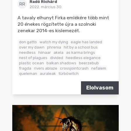
Radó Richárd
RR
2022. március 30.
A tavaly elhunyt Firka emlékére több mint
20 énekes rögzítette újra a szolnoki
zenekar 2014-es kislemezét.
don gatto
watch my dying
eagle has landed
over my dawn
phrenia
hit by a school bus
needless
hiinaar
akela
as karma brings
nest of plagues
divided
heedless elegance
plastic ocean
balkan shadows
beerzebub
fragda
rivers ablaze
crossjointcrash
nefalem
queleman
auraleak
türböwitch
Elolvasom