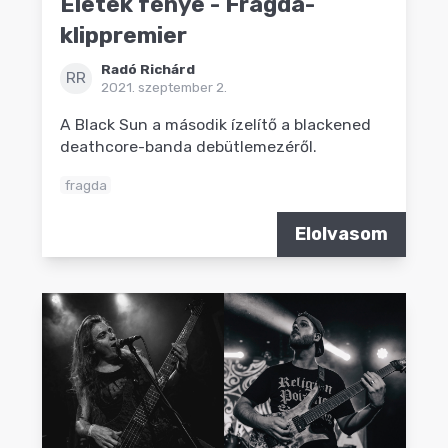
Életek fénye - Fragda-
klippremier
Radó Richárd
RR
2021. szeptember 2.
A Black Sun a második ízelítő a blackened
deathcore-banda debütlemezéről.
fragda
Elolvasom