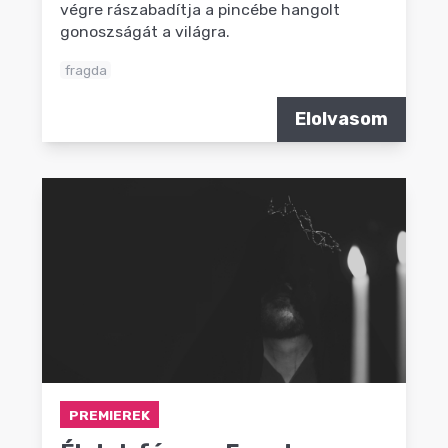
végre rászabadítja a pincébe hangolt
gonoszságát a világra.
fragda
Elolvasom
PREMIEREK