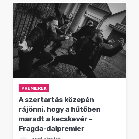
PREMIEREK
A szertartás közepén
rájönni, hogy a hűtőben
maradt a kecskevér -
Fragda-dalpremier