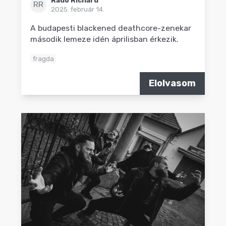
Radó Richárd
RR
2025. február 14.
A budapesti blackened deathcore-zenekar
második lemeze idén áprilisban érkezik.
fragda
Elolvasom