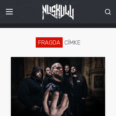
HÍREK
KRITIKÁK
FRAGDA
CÍMKE
BESZÁMOLÓK
INTERJÚK
PREMIEREK
KULT
MÁSVILÁG
BLOG