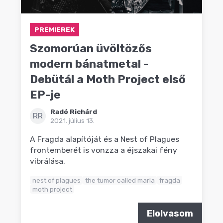
PREMIEREK
Szomorúan üvöltözős
modern bánatmetal -
Debütál a Moth Project első
EP-je
Radó Richárd
RR
2021. július 13.
A Fragda alapítóját és a Nest of Plagues
frontemberét is vonzza a éjszakai fény
vibrálása.
nest of plagues
the tumor called marla
fragda
moth project
Elolvasom