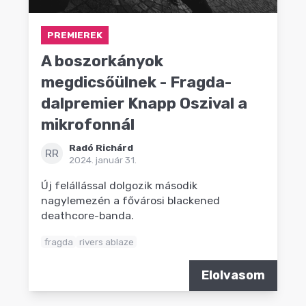
PREMIEREK
A boszorkányok
megdicsőülnek - Fragda-
dalpremier Knapp Oszival a
mikrofonnál
Radó Richárd
RR
2024. január 31.
Új felállással dolgozik második
nagylemezén a fővárosi blackened
deathcore-banda.
fragda
rivers ablaze
Elolvasom