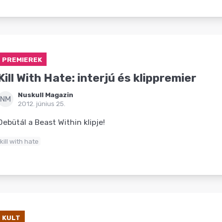
PREMIEREK
Kill With Hate: interjú és klippremier
Nuskull Magazin
NM
2012. június 25.
Debütál a Beast Within klipje!
kill with hate
KULT