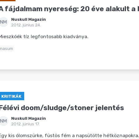
A fájdalmam nyereség: 20 éve alakult 
Nuskull Magazin
NM
2012. június 24.
Mieszkóék tíz legfontosabb kiadványa.
nasum
KRITIKÁK
Félévi doom/sludge/stoner jelentés
Nuskull Magazin
NM
2012. június 17.
Egy kis ólomszürke, füstös fém a napsütötte hétköznapokra