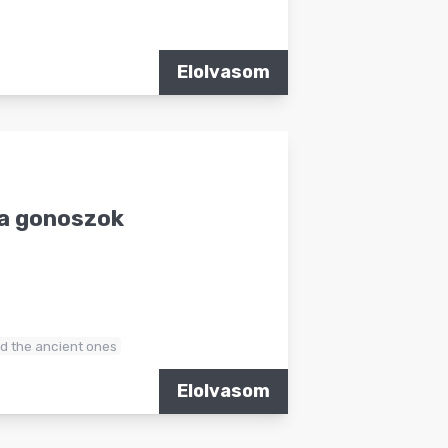
Elolvasom
 a gonoszok
nd the ancient ones
Elolvasom