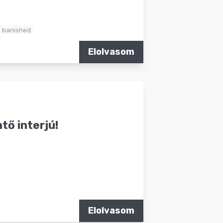
 banished
Elolvasom
tő interjú!
Elolvasom