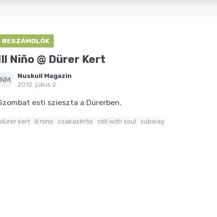
BESZÁMOLÓK
Ill Niño @ Dürer Kert
Nuskull Magazin
NM
2012. július 2.
Szombat esti szieszta a Dürerben.
dürer kert
ill nino
csakazértis
still with soul
subway