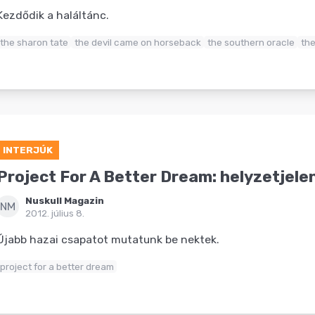
Kezdődik a haláltánc.
the sharon tate
the devil came on horseback
the southern oracle
the
INTERJÚK
Project For A Better Dream: helyzetjelen
Nuskull Magazin
NM
2012. július 8.
Újabb hazai csapatot mutatunk be nektek.
project for a better dream