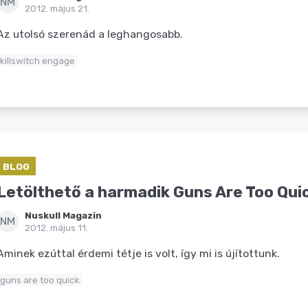
NM
2012. május 21.
Az utolsó szerenád a leghangosabb.
killswitch engage
BLOG
Letölthető a harmadik Guns Are Too Qui
Nuskull Magazin
NM
2012. május 11.
Aminek ezúttal érdemi tétje is volt, így mi is újítottunk.
guns are too quick