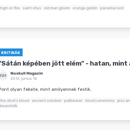
high on fire
saint vitus
old man gloom
orange goblin
paradise lost
KRITIKÁK
"Sátán képében jött elém" - hatan, mint
Nuskull Magazin
NM
2012. június 14.
Pont olyan fekete, mint amilyennek festik.
the devil's blood
ancient vvisdom
pallbearer
blood ceremony
jess a
beastmilk