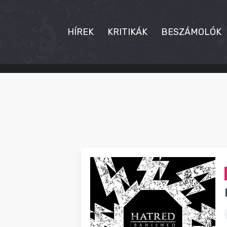
HÍREK
KRITIKÁK
BESZÁMOLÓK
HÍREK
KRITIKÁK
BESZÁMOLÓK
INTERJÚK
PREMIEREK
KULT
MÁSVILÁG