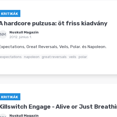
KRITIKÁK
A hardcore pulzusa: öt friss kiadvány
Nuskull Magazin
NM
2012. június 1.
Expectations, Great Reversals, Veils, Polar. és Napoleon.
expectations
napoleon
great reversals
veils
polar
KRITIKÁK
Killswitch Engage - Alive or Just Breath
Nuskull Magazin