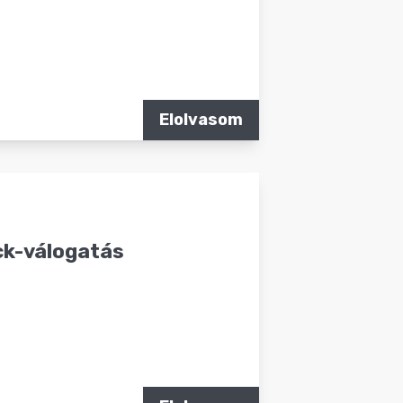
Elolvasom
ck-válogatás