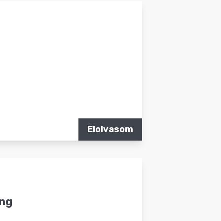
Elolvasom
ing