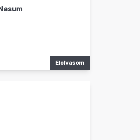
a Nasum
Elolvasom
.