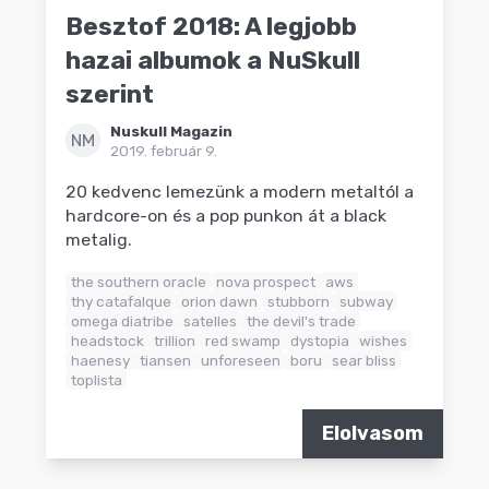
Besztof 2018: A legjobb
hazai albumok a NuSkull
szerint
Nuskull Magazin
NM
2019. február 9.
20 kedvenc lemezünk a modern metaltól a
hardcore-on és a pop punkon át a black
metalig.
the southern oracle
nova prospect
aws
thy catafalque
orion dawn
stubborn
subway
omega diatribe
satelles
the devil's trade
headstock
trillion
red swamp
dystopia
wishes
haenesy
tiansen
unforeseen
boru
sear bliss
toplista
Elolvasom