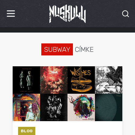
HÍREK
KRITIKÁK
SUBWAY
CÍMKE
BESZÁMOLÓK
INTERJÚK
PREMIEREK
KULT
MÁSVILÁG
BLOG
BLOG