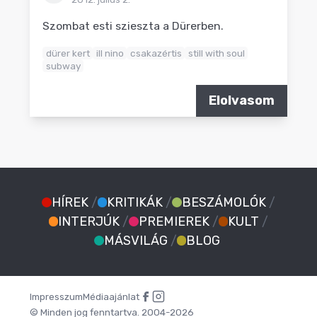
Szombat esti szieszta a Dürerben.
dürer kert
ill nino
csakazértis
still with soul
subway
Elolvasom
HÍREK
/
KRITIKÁK
/
BESZÁMOLÓK
/
INTERJÚK
/
PREMIEREK
/
KULT
/
MÁSVILÁG
/
BLOG
Impresszum
Médiaajánlat
© Minden jog fenntartva. 2004-2026