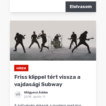
Elolvasom
HÍREK
Friss klippel tért vissza a
vajdasági Subway
Völgyesi Ádám
VÁ
2018. április 11.
A hétvégén érkezik a modern metalos