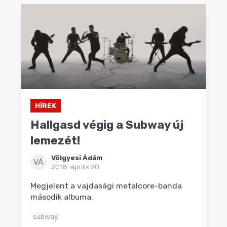
HÍREK
Hallgasd végig a Subway új
lemezét!
Völgyesi Ádám
VÁ
2018. április 20.
Megjelent a vajdasági metalcore-banda
második albuma.
subway