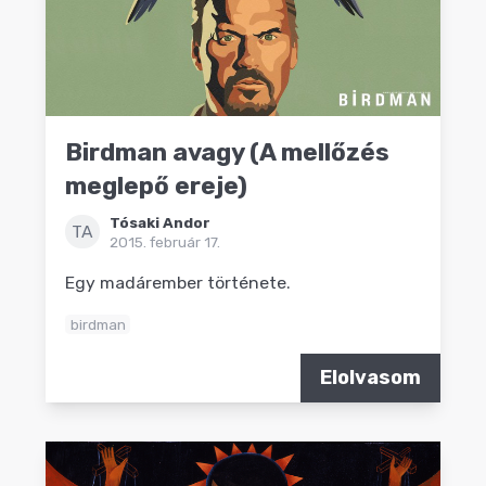
Birdman avagy (A mellőzés
meglepő ereje)
Tósaki Andor
TA
2015. február 17.
Egy madárember története.
birdman
Elolvasom