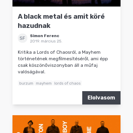
A black metal és amit köré
hazudnak
Simon Ferenc
SF
2019. március 25.
Kritika a Lords of Chaosról, a Mayhem
történetének megfilmesítéséről, ami épp
csak köszönőviszonyban áll a műfaj
valóságával.
burzum
mayhem
lords of chaos
Elolvasom