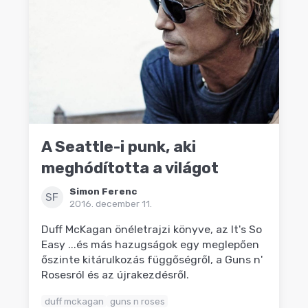
A Seattle-i punk, aki
meghódította a világot
Simon Ferenc
SF
2016. december 11.
Duff McKagan önéletrajzi könyve, az It's So
Easy ...és más hazugságok egy meglepően
őszinte kitárulkozás függőségről, a Guns n'
Rosesról és az újrakezdésről.
duff mckagan
guns n roses