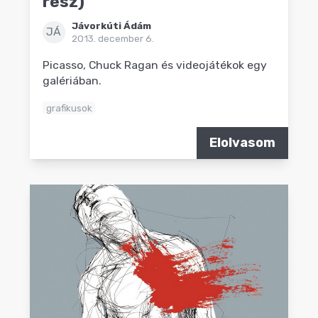
rész)
Jávorkúti Ádám
JÁ
2013. december 6.
Picasso, Chuck Ragan és videojátékok egy
galériában.
grafikusok
Elolvasom