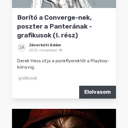
Borító a Converge-nek,
poszter a Panterának -
grafikusok (I. rész)
Jávorkúti Ádám
JÁ
2013. november 18.
Derek Hess útja a punkflyerektől a Playboy-
könyvig.
grafikusok
Elolvasom