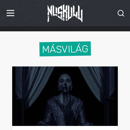
HÍREK
KRITIKÁK
MÁSVILÁG
BESZÁMOLÓK
INTERJÚK
PREMIEREK
KULT
MÁSVILÁG
BLOG