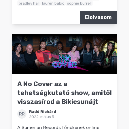
bradley hall
lauren babic
sophie burrell
Elolvasom
A No Cover az a
tehetségkutató show, amitől
visszasírod a Bikicsunájt
Radó Richárd
RR
2022. május 3.
A Sumerian Records főnökének online