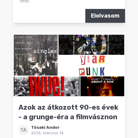
vinyl
Elolvasom
Azok az átkozott 90-es évek
- a grunge-éra a filmvásznon
Tósaki Andor
TA
2016. március 14.