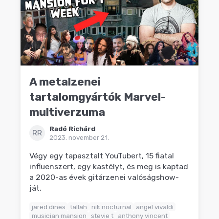
A metalzenei
tartalomgyártók Marvel-
multiverzuma
Radó Richárd
RR
2023. november 21.
Végy egy tapasztalt YouTubert, 15 fiatal
influenszert, egy kastélyt, és meg is kaptad
a 2020-as évek gitárzenei valóságshow-
ját.
jared dines
tallah
nik nocturnal
angel vivaldi
musician mansion
stevie t
anthony vincent