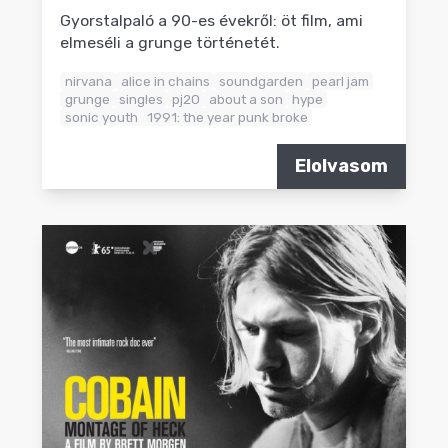
Gyorstalpaló a 90-es évekről: öt film, ami
elmeséli a grunge történetét.
nirvana
alice in chains
soundgarden
pearl jam
grunge
singles
pj20
about a son
hype
sonic youth
1991: the year punk broke
Elolvasom