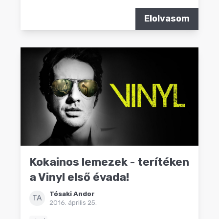
Elolvasom
Kokainos lemezek - terítéken
a Vinyl első évada!
Tósaki Andor
TA
2016. április 25.