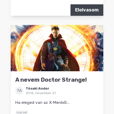
Elolvasom
A nevem Doctor Strange!
Tósaki Andor
TA
2016. november 21.
Ha eleged van az X-Menből...
marvel