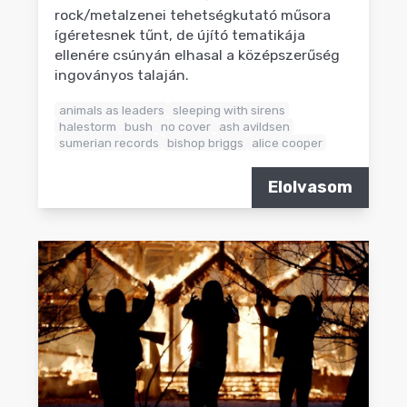
rock/metalzenei tehetségkutató műsora
ígéretesnek tűnt, de újító tematikája
ellenére csúnyán elhasal a középszerűség
ingoványos talaján.
animals as leaders
sleeping with sirens
halestorm
bush
no cover
ash avildsen
sumerian records
bishop briggs
alice cooper
Elolvasom