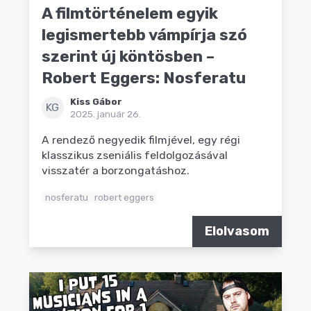
A filmtörténelem egyik
legismertebb vámpírja szó
szerint új köntösben –
Robert Eggers: Nosferatu
Kiss Gábor
KG
2025. január 26.
A rendező negyedik filmjével, egy régi
klasszikus zseniális feldolgozásával
visszatér a borzongatáshoz.
nosferatu
robert eggers
Elolvasom