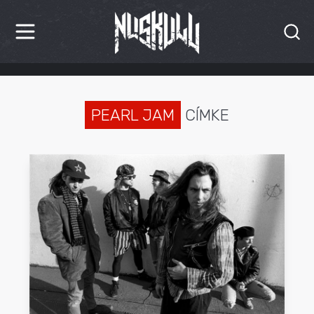
HÍREK
KRITIKÁK
PEARL JAM
CÍMKE
BESZÁMOLÓK
INTERJÚK
PREMIEREK
KULT
MÁSVILÁG
BLOG