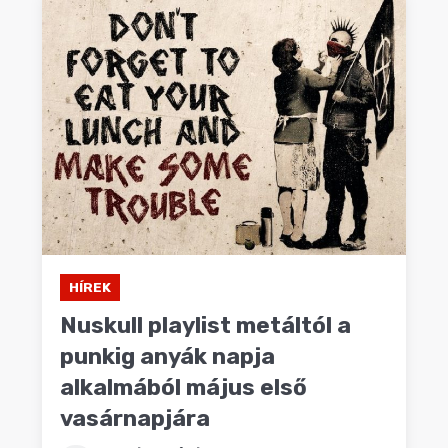
HÍREK
Nuskull playlist metáltól a
punkig anyák napja
alkalmából május első
vasárnapjára