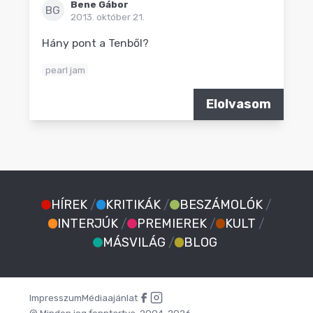
Bene Gábor
BG
2013. október 21.
Hány pont a Tenből?
pearl jam
Elolvasom
HÍREK
/
KRITIKÁK
/
BESZÁMOLÓK
/
INTERJÚK
/
PREMIEREK
/
KULT
/
MÁSVILÁG
/
BLOG
Impresszum
Médiaajánlat
© Minden jog fenntartva. 2004-2026