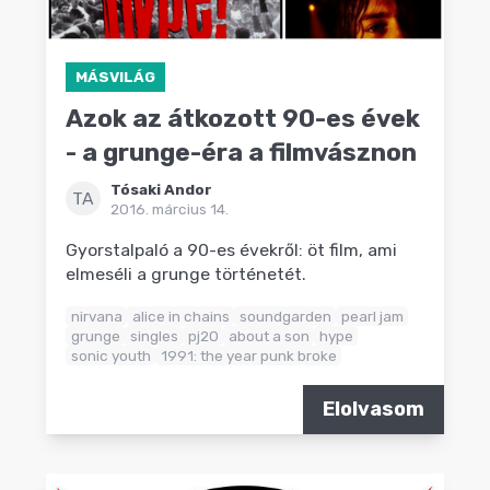
MÁSVILÁG
Azok az átkozott 90-es évek
- a grunge-éra a filmvásznon
Tósaki Andor
TA
2016. március 14.
Gyorstalpaló a 90-es évekről: öt film, ami
elmeséli a grunge történetét.
nirvana
alice in chains
soundgarden
pearl jam
grunge
singles
pj20
about a son
hype
sonic youth
1991: the year punk broke
Elolvasom