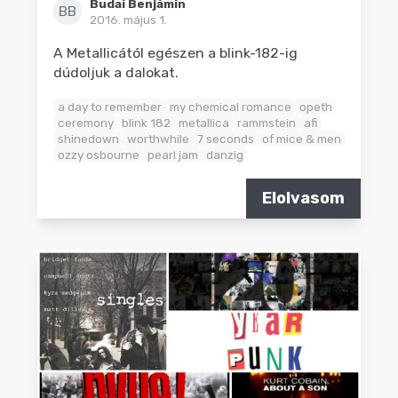
Budai Benjámin
BB
2016. május 1.
A Metallicától egészen a blink-182-ig
dúdoljuk a dalokat.
a day to remember
my chemical romance
opeth
ceremony
blink 182
metallica
rammstein
afi
shinedown
worthwhile
7 seconds
of mice & men
ozzy osbourne
pearl jam
danzig
Elolvasom