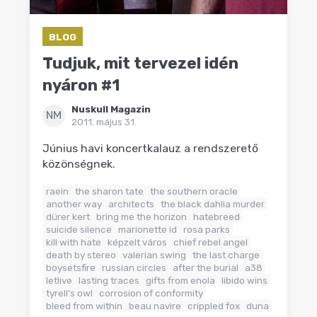
BLOG
Tudjuk, mit tervezel idén
nyáron #1
Nuskull Magazin
NM
2011. május 31.
Június havi koncertkalauz a rendszerető
közönségnek.
raein
the sharon tate
the southern oracle
another way
architects
the black dahlia murder
dürer kert
bring me the horizon
hatebreed
suicide silence
marionette id
rosa parks
kill with hate
képzelt város
chief rebel angel
death by stereo
valerian swing
the last charge
boysetsfire
russian circles
after the burial
a38
letlive
lasting traces
gifts from enola
libido wins
tyrell's owl
corrosion of conformity
bleed from within
beau navire
crippled fox
duna