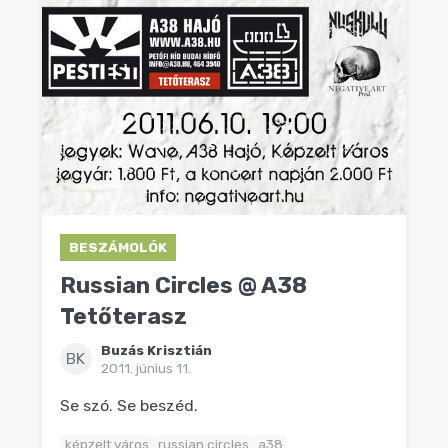
BESZÁMOLÓK
Russian Circles @ A38
Tetőterasz
Buzás Krisztián
BK
2011. június 11.
Se szó. Se beszéd.
képzelt város
russian circles
a38