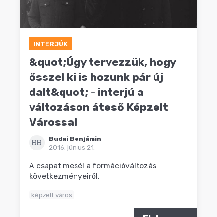
INTERJÚK
&quot;Úgy tervezzük, hogy
ősszel ki is hozunk pár új
dalt&quot; - interjú a
változáson áteső Képzelt
Várossal
Budai Benjámin
BB
2016. június 21.
A csapat mesél a formációváltozás
következményeiről.
képzelt város