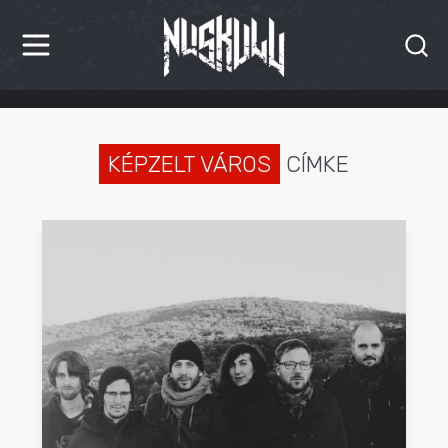
HÍREK
KRITIKÁK
KÉPZELT VÁROS
CÍMKE
BESZÁMOLÓK
INTERJÚK
PREMIEREK
KULT
MÁSVILÁG
BLOG