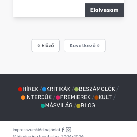
Elolvasom
« Előző
Következő »
HÍREK
/
KRITIKÁK
/
BESZÁMOLÓK
/
INTERJÚK
/
PREMIEREK
/
KULT
/
MÁSVILÁG
/
BLOG
Impresszum
Médiaajánlat
© Minden jog fenntartva. 2004-2026