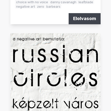
choice with no voice
danny cavanagh
leafblade
negative art
zero
barbears
Elolvasom