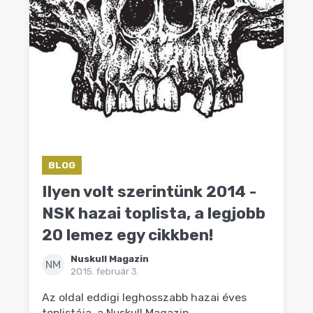
BLOG
Ilyen volt szerintünk 2014 -
NSK hazai toplista, a legjobb
20 lemez egy cikkben!
Nuskull Magazin
NM
2015. február 3.
Az oldal eddigi leghosszabb hazai éves
toplistája, a Nuskull Magazin