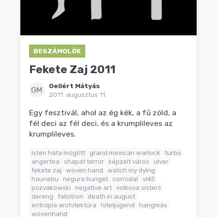
BESZÁMOLÓK
Fekete Zaj 2011
Gellért Mátyás
GM
2011. augusztus 11.
Egy fesztivál, ahol az ég kék, a fű zöld, a
fél deci az fél deci, és a krumplileves az
krumplileves.
isten háta mögött
grand mexican warlock
turbo
angertea
shapat terror
képzelt város
ulver
fekete zaj
woven hand
watch my dying
haunebu
negura bunget
corrodal
vl45
pozvakowski
negative art
volkova sisters
dereng
failotron
death in august
entrópia architektúra
hiteljugend
hangmás
wovenhand