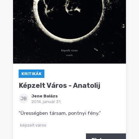
KRITIKÁK
Képzelt Város - Anatolij
Jene Balázs
JB
2014. január 31.
"Ürességben társam, pontnyi fény."
képzelt város