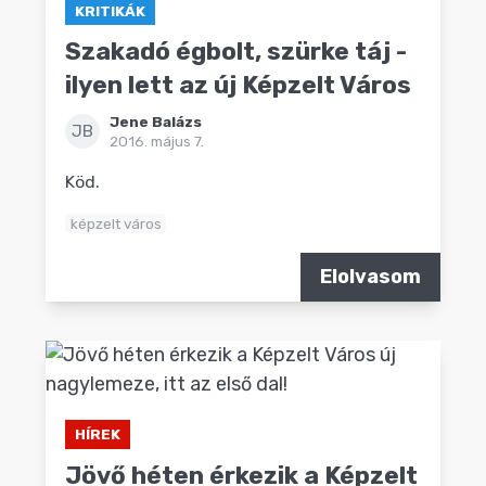
KRITIKÁK
Szakadó égbolt, szürke táj -
ilyen lett az új Képzelt Város
Jene Balázs
JB
2016. május 7.
Köd.
képzelt város
Elolvasom
HÍREK
Jövő héten érkezik a Képzelt