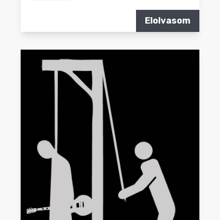
Elolvasom