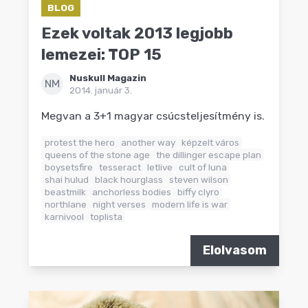
BLOG
Ezek voltak 2013 legjobb
lemezei: TOP 15
Nuskull Magazin
NM
2014. január 3.
Megvan a 3+1 magyar csúcsteljesítmény is.
protest the hero
another way
képzelt város
queens of the stone age
the dillinger escape plan
boysetsfire
tesseract
letlive
cult of luna
shai hulud
black hourglass
steven wilson
beastmilk
anchorless bodies
biffy clyro
northlane
night verses
modern life is war
karnivool
toplista
Elolvasom