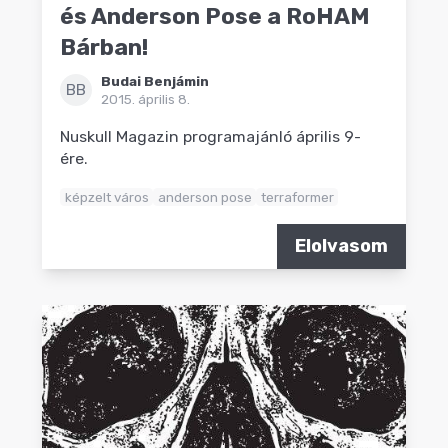
és Anderson Pose a RoHAM
Bárban!
Budai Benjámin
BB
2015. április 8.
Nuskull Magazin programajánló április 9-
ére.
képzelt város
anderson pose
terraformer
Elolvasom