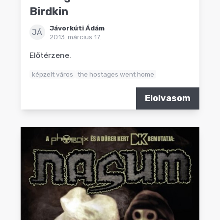
Birdkin
Jávorkúti Ádám
JÁ
2013. március 17.
Előtérzene.
képzelt város
the hostages went home
Elolvasom