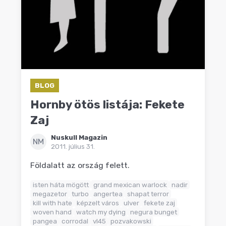
BLOG
Hornby ötös listája: Fekete
Zaj
Nuskull Magazin
NM
2011. július 31.
Földalatt az ország felett.
isten háta mögött
grand mexican warlock
nadir
megazetor
turbo
angertea
shapat terror
kill with hate
képzelt város
ulver
fekete zaj
woven hand
watch my dying
negura bunget
pangea
corrodal
vl45
pozvakowski