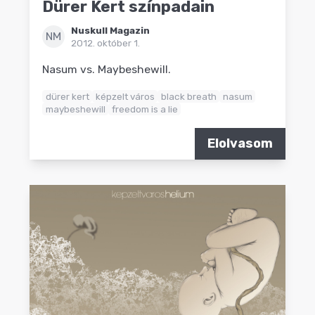
Dürer Kert színpadain
Nuskull Magazin
NM
2012. október 1.
Nasum vs. Maybeshewill.
dürer kert
képzelt város
black breath
nasum
maybeshewill
freedom is a lie
Elolvasom