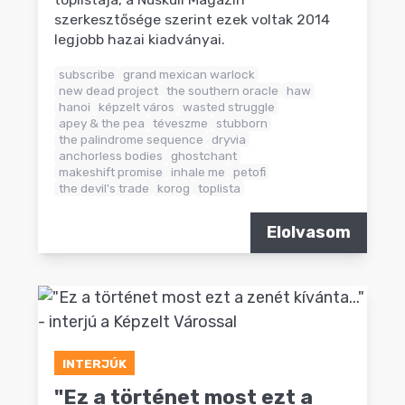
szerkesztősége szerint ezek voltak 2014
legjobb hazai kiadványai.
subscribe
grand mexican warlock
new dead project
the southern oracle
haw
hanoi
képzelt város
wasted struggle
apey & the pea
téveszme
stubborn
the palindrome sequence
dryvia
anchorless bodies
ghostchant
makeshift promise
inhale me
petofi
the devil's trade
korog
toplista
Elolvasom
INTERJÚK
"Ez a történet most ezt a