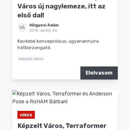
Város új nagylemeze, itt az
első dal!
Völgyesi Ádám
VÁ
2016. április 30.
Kevésbé koncepciózus, ugyanannyira
hátborzongató.
képzelt város
Elolvasom
HÍREK
Képzelt Város, Terraformer