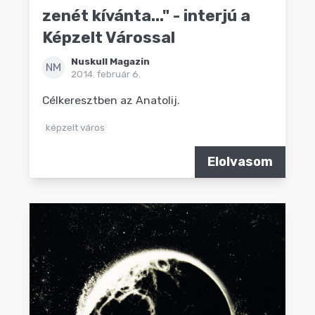
zenét kívánta..." - interjú a
Képzelt Várossal
Nuskull Magazin
NM
2014. február 6.
Célkeresztben az Anatolij.
képzelt város
Elolvasom