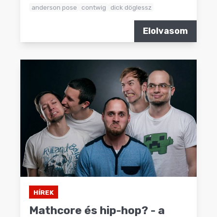
anderson pose
contwig
dick döglessz
Elolvasom
HÍREK
Mathcore és hip-hop? - a