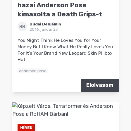
hazai Anderson Pose
kimaxolta a Death Grips-t
Budai Benjámin
BB
2016. január 27.
You Might Think He Loves You for Your
Money But I Know What He Really Loves You
For It's Your Brand New Leopard Skin Pillbox
Hat.
anderson pose
Elolvasom
HÍREK