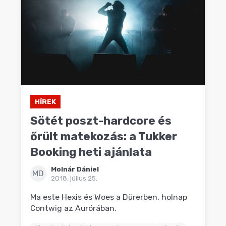
HÍREK
Sötét poszt-hardcore és
őrült matekozás: a Tukker
Booking heti ajánlata
Molnár Dániel
MD
2018. július 25.
Ma este Hexis és Woes a Dürerben, holnap
Contwig az Aurórában.