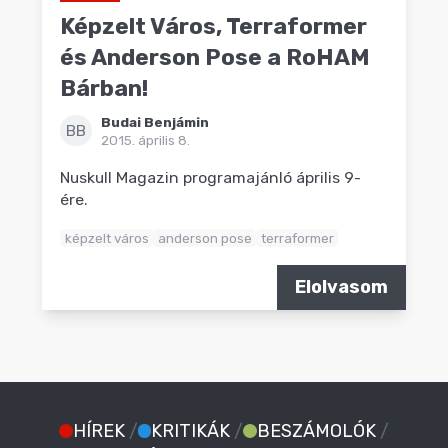
Képzelt Város, Terraformer
és Anderson Pose a RoHAM
Bárban!
Budai Benjámin
BB
2015. április 8.
Nuskull Magazin programajánló április 9-
ére.
képzelt város
anderson pose
terraformer
Elolvasom
HÍREK
/
KRITIKÁK
/
BESZÁMOLÓK
/