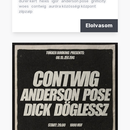
dürer kert
hexis
igor
anderson pose
grimcity
woes
contwig
auróra közösségi központ
zilpzalp
Elolvasom