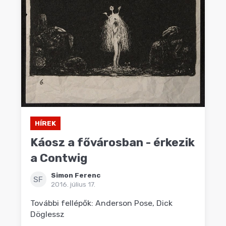
HÍREK
Káosz a fővárosban - érkezik
a Contwig
Simon Ferenc
SF
2016. július 17.
További fellépők: Anderson Pose, Dick
Döglessz