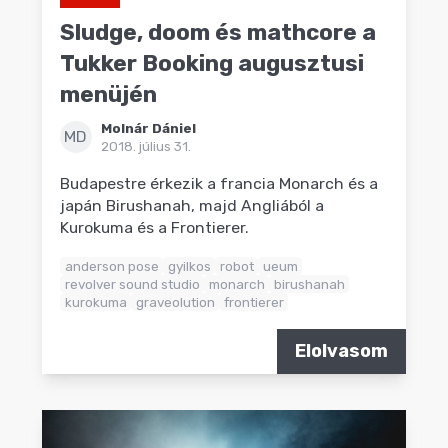
Sludge, doom és mathcore a
Tukker Booking augusztusi
menüjén
Molnár Dániel
MD
2018. július 31.
Budapestre érkezik a francia Monarch és a
japán Birushanah, majd Angliából a
Kurokuma és a Frontierer.
anderson pose
gyilkos
robot
ueum
revolver sound studio
monarch
birushanah
kurokuma
graveolution
frontierer
Elolvasom