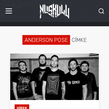
HÍREK
KRITIKÁK
ANDERSON POSE
CÍMKE
BESZÁMOLÓK
INTERJÚK
PREMIEREK
KULT
MÁSVILÁG
BLOG
HÍREK