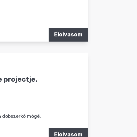
Elolvasom
e projectje,
a dobszerkó mögé.
Elolvasom