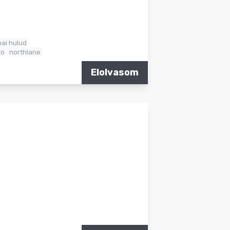
hai hulud
ro
northlane
Elolvasom