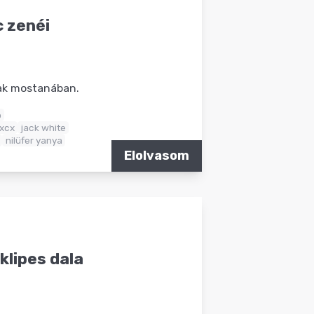
c zenéi
nak mostanában.
o
 xcx
jack white
nilüfer yanya
Elolvasom
klipes dala