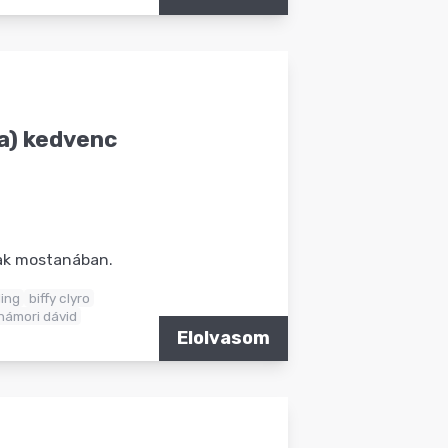
da) kedvenc
nak mostanában.
ling
biffy clyro
hámori dávid
Elolvasom