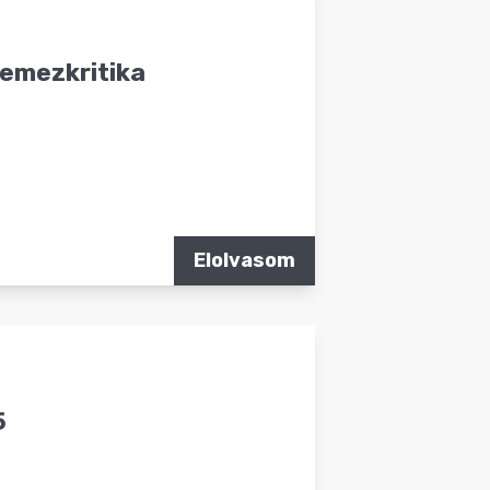
lemezkritika
Elolvasom
5