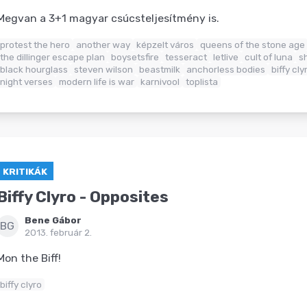
Megvan a 3+1 magyar csúcsteljesítmény is.
protest the hero
another way
képzelt város
queens of the stone age
the dillinger escape plan
boysetsfire
tesseract
letlive
cult of luna
s
black hourglass
steven wilson
beastmilk
anchorless bodies
biffy cly
night verses
modern life is war
karnivool
toplista
KRITIKÁK
Biffy Clyro - Opposites
Bene Gábor
BG
2013. február 2.
Mon the Biff!
biffy clyro