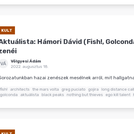
KULT
Aktuálista: Hámori Dávid (Fish!, Golcon
zenéi
Völgyesi Ádám
VÁ
2022. augusztus 18.
Sorozatunkban hazai zenészek mesélnek arról, mit hallgat
fish!
architects
the mars volta
greg puciato
gojira
long distance cal
golconda
aktuálista
black peaks
nothing but thieves
ego kill talent
KULT