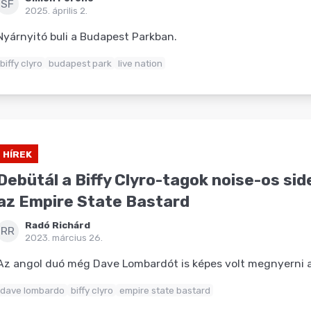
SF
2025. április 2.
Nyárnyitó buli a Budapest Parkban.
biffy clyro
budapest park
live nation
HÍREK
Debütál a Biffy Clyro-tagok noise-os sid
az Empire State Bastard
Radó Richárd
RR
2023. március 26.
Az angol duó még Dave Lombardót is képes volt megnyerni 
dave lombardo
biffy clyro
empire state bastard