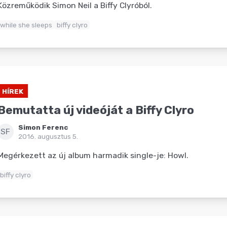
Közreműködik Simon Neil a Biffy Clyróból.
while she sleeps
biffy clyro
HÍREK
Bemutatta új videóját a Biffy Clyro
Simon Ferenc
SF
2016. augusztus 5.
Megérkezett az új album harmadik single-je: Howl.
biffy clyro