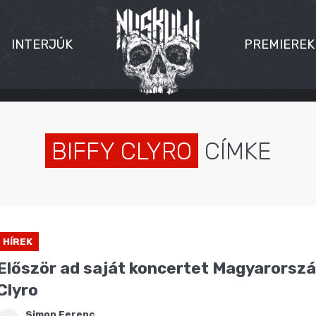
INTERJÚK
PREMIEREK
BIFFY CLYRO
CÍMKE
HÍREK
Először ad saját koncertet Magyarorszá
Clyro
Simon Ferenc