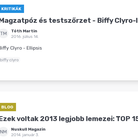
KRITIKÁK
Magzatpóz és testszőrzet - Biffy Clyro-
Tóth Martin
TM
2016. július 14.
Biffy Clyro - Ellipsis
biffy clyro
BLOG
Ezek voltak 2013 legjobb lemezei: TOP 1
Nuskull Magazin
NM
2014. január 3.