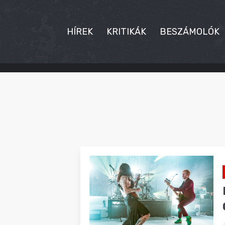
HÍREK
KRITIKÁK
BESZÁMOLÓK
HÍREK
KRITIKÁK
BESZÁMOLÓK
INTERJÚK
PREMIEREK
KULT
MÁSVILÁG