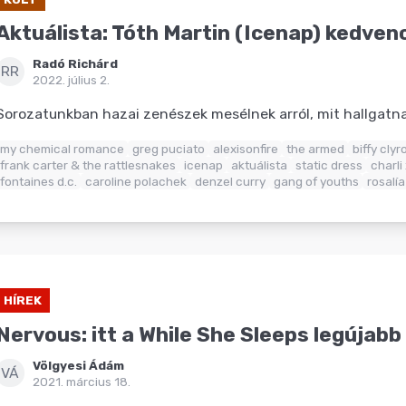
Aktuálista: Tóth Martin (Icenap) kedven
Radó Richárd
RR
2022. július 2.
Sorozatunkban hazai zenészek mesélnek arról, mit hallgat
my chemical romance
greg puciato
alexisonfire
the armed
biffy clyr
frank carter & the rattlesnakes
icenap
aktuálista
static dress
charli
fontaines d.c.
caroline polachek
denzel curry
gang of youths
rosalía
HÍREK
Nervous: itt a While She Sleeps legújabb 
Völgyesi Ádám
VÁ
2021. március 18.