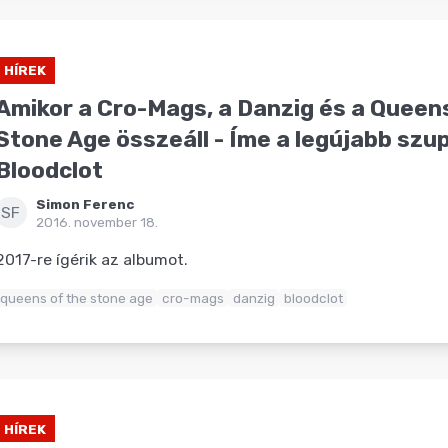
HÍREK
Amikor a Cro-Mags, a Danzig és a Queen
Stone Age összeáll - Íme a legújabb szu
Bloodclot
Simon Ferenc
SF
2016. november 18.
2017-re ígérik az albumot.
queens of the stone age
cro-mags
danzig
bloodclot
HÍREK