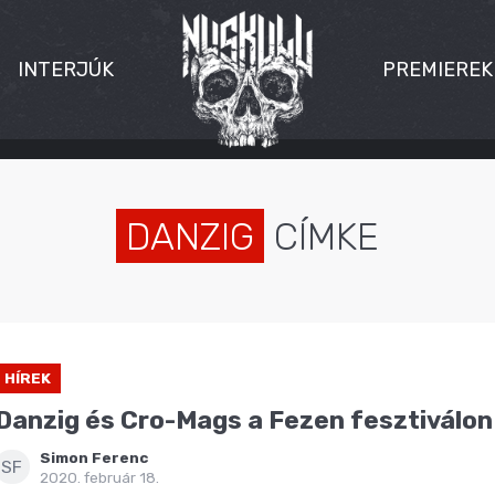
INTERJÚK
PREMIEREK
DANZIG
CÍMKE
HÍREK
Danzig és Cro-Mags a Fezen fesztiválon
Simon Ferenc
SF
2020. február 18.