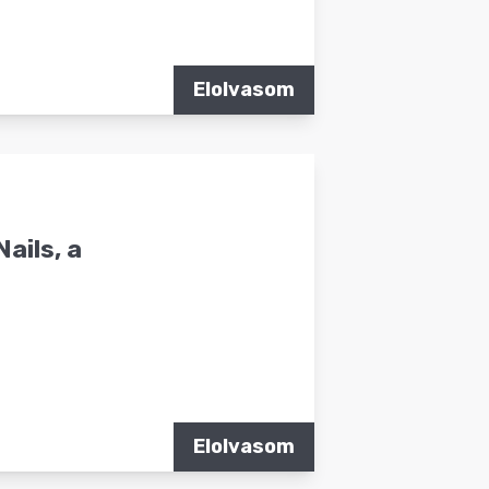
Elolvasom
ails, a
Elolvasom