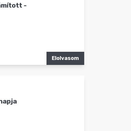
ámított -
Elolvasom
 napja