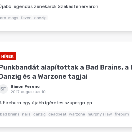
Újabb legendás zenekarok Székesfehérváron.
cro-mags
fezen
danzig
HÍREK
Punkbandát alapítottak a Bad Brains, a N
Danzig és a Warzone tagjai
Simon Ferenc
SF
2017. augusztus 10.
A Fireburn egy újabb ígéretes szupergrupp.
bad brains
nails
danzig
deadbeat
warzone
murphy's law
fireburn