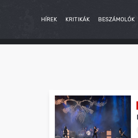
HÍREK
KRITIKÁK
BESZÁMOLÓK
HÍREK
KRITIKÁK
BESZÁMOLÓK
INTERJÚK
PREMIEREK
KULT
MÁSVILÁG