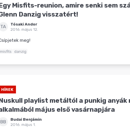
Egy Misfits-reunion, amire senki sem sz
Glenn Danzig visszatért!
Tósaki Andor
TA
2016. május 12.
Csípjetek meg!
misfits
danzig
HÍREK
Nuskull playlist metáltól a punkig anyák
alkalmából május első vasárnapjára
Budai Benjámin
BB
2016. május 1.