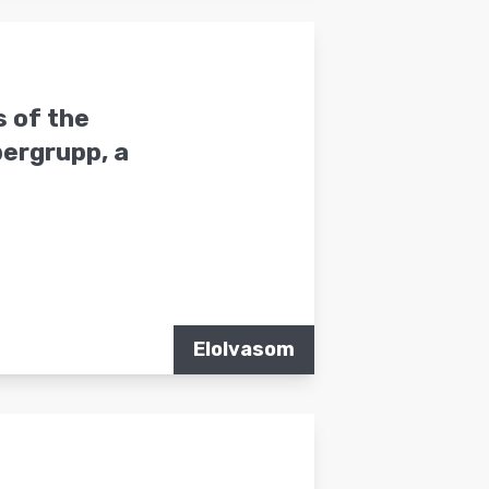
s of the
pergrupp, a
Elolvasom