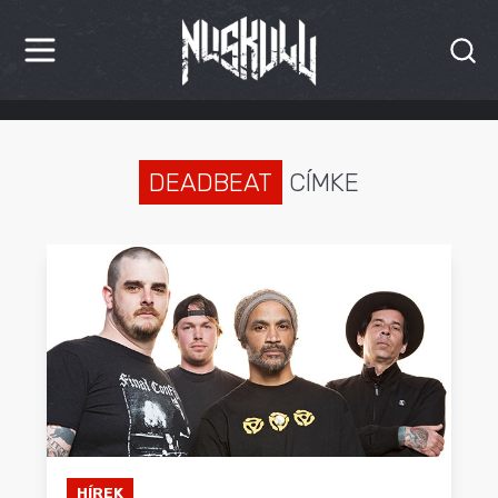
HÍREK
KRITIKÁK
DEADBEAT
CÍMKE
BESZÁMOLÓK
INTERJÚK
PREMIEREK
KULT
MÁSVILÁG
BLOG
HÍREK