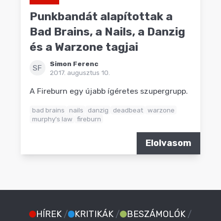
Punkbandát alapítottak a
Bad Brains, a Nails, a Danzig
és a Warzone tagjai
Simon Ferenc
SF
2017. augusztus 10.
A Fireburn egy újabb ígéretes szupergrupp.
bad brains
nails
danzig
deadbeat
warzone
murphy's law
fireburn
Elolvasom
HÍREK
/
KRITIKÁK
/
BESZÁMOLÓK
/