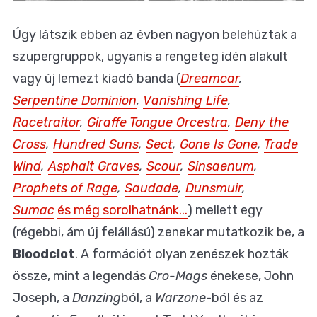
Úgy látszik ebben az évben nagyon belehúztak a
szupergruppok, ugyanis a rengeteg idén alakult
vagy új lemezt kiadó banda (
Dreamcar
,
Serpentine Dominion
,
Vanishing Life
,
Racetraitor
,
Giraffe Tongue Orcestra
,
Deny the
Cross
,
Hundred Suns
,
Sect
,
Gone Is Gone
,
Trade
Wind
,
Asphalt Graves
,
Scour
,
Sinsaenum
,
Prophets of Rage
,
Saudade
,
Dunsmuir
,
Sumac
és még sorolhatnánk...
) mellett egy
(régebbi, ám új felállású) zenekar mutatkozik be, a
Bloodclot
. A formációt olyan zenészek hozták
össze, mint a legendás
Cro-Mags
énekese, John
Joseph, a
Danzing
ból, a
Warzone
-ból és az