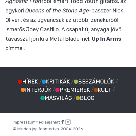
Agnostic Front
ból ismert Todd Youth gitáros, az
egykori
Queens of the Stone Age
-basszer Nick
Oliveri, és az ugyancsak az utóbbi zenekarból
ismerős Joey Castillo. A csapat új anyaga jövő
tavasszal jön ki a Metal Blade-nél,
Up In Arms
címmel.
HÍREK
/
KRITIKÁK
/
BESZÁMOLÓK
/
INTERJÚK
/
PREMIEREK
/
KULT
/
MÁSVILÁG
/
BLOG
Impresszum
Médiaajánlat
© Minden jog fenntartva. 2004-2026