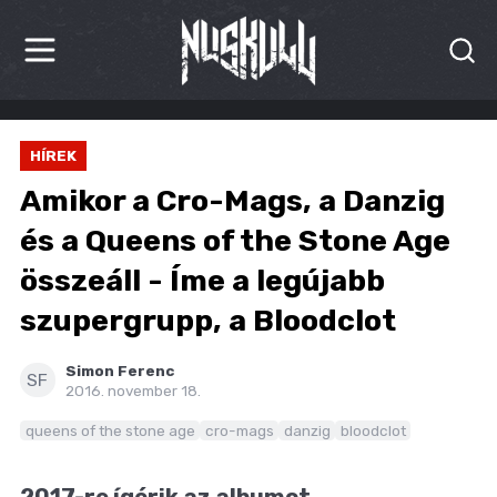
HÍREK
HÍREK
KRITIKÁK
Amikor a Cro-Mags, a Danzig
BESZÁMOLÓK
és a Queens of the Stone Age
összeáll - Íme a legújabb
INTERJÚK
szupergrupp, a Bloodclot
PREMIEREK
Simon Ferenc
KULT
SF
2016. november 18.
MÁSVILÁG
queens of the stone age
cro-mags
danzig
bloodclot
BLOG
2017-re ígérik az albumot.