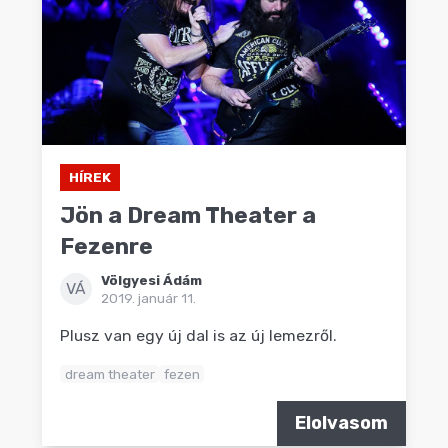
HÍREK
Jön a Dream Theater a
Fezenre
Völgyesi Ádám
VÁ
2019. január 11.
Plusz van egy új dal is az új lemezről.
dream theater
fezen
Elolvasom