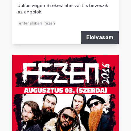
Július végén Székesfehérvárt is beveszik
az angolok.
enter shikari
fezen
Elolvasom