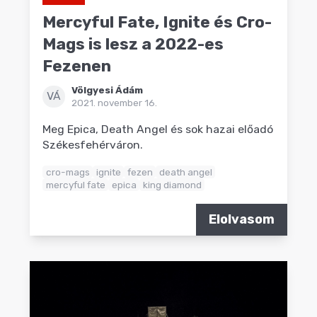
Mercyful Fate, Ignite és Cro-
Mags is lesz a 2022-es
Fezenen
Völgyesi Ádám
VÁ
2021. november 16.
Meg Epica, Death Angel és sok hazai előadó
Székesfehérváron.
cro-mags
ignite
fezen
death angel
mercyful fate
epica
king diamond
Elolvasom