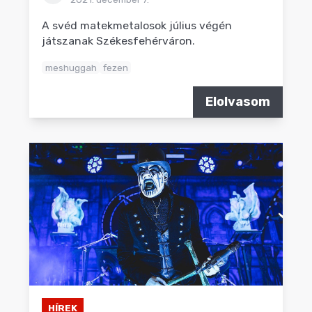
A svéd matekmetalosok július végén
játszanak Székesfehérváron.
meshuggah
fezen
Elolvasom
HÍREK