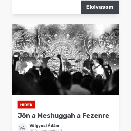
Elolvasom
HÍREK
Jön a Meshuggah a Fezenre
Völgyesi Ádám
VÁ
2021. december 7.