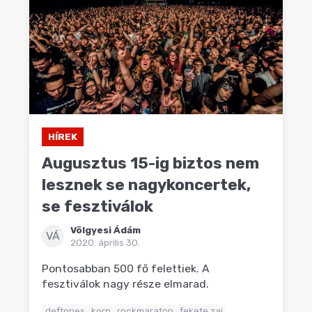
HÍREK
Augusztus 15-ig biztos nem
lesznek se nagykoncertek,
se fesztiválok
Völgyesi Ádám
VÁ
2020. április 30.
Pontosabban 500 fő felettiek. A
fesztiválok nagy része elmarad.
deftones
korn
rockmaraton
fekete zaj