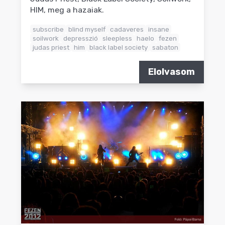
HIM, meg a hazaiak.
subscribe
blind myself
cadaveres
insane
soilwork
depresszió
sleepless
haelo
fezen
judas priest
him
black label society
sabaton
Elolvasom