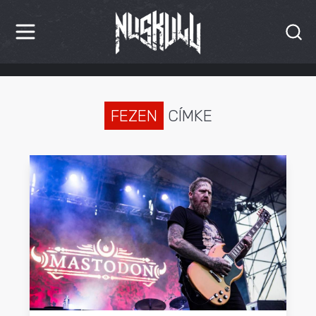
HÍREK
KRITIKÁK
FEZEN
CÍMKE
BESZÁMOLÓK
INTERJÚK
PREMIEREK
KULT
MÁSVILÁG
BLOG