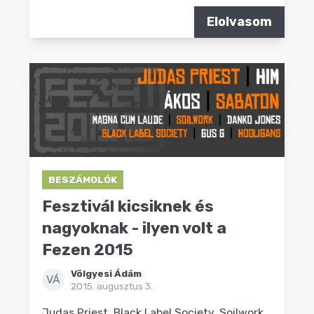
Elolvasom
BESZÁMOLÓK
Fesztivál kicsiknek és
nagyoknak - ilyen volt a
Fezen 2015
Völgyesi Ádám
VÁ
2015. augusztus 3.
Judas Priest, Black Label Society, Soilwork,