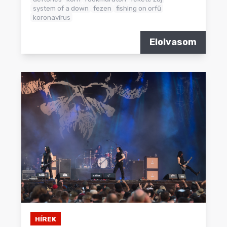
system of a down
fezen
fishing on orfű
koronavírus
Elolvasom
HÍREK