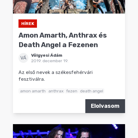
HÍREK
Amon Amarth, Anthrax és
Death Angel a Fezenen
Völgyesi Ádám
VÁ
2019. december 19.
Az első nevek a székesfehérvári
fesztiválra.
amon amarth
anthrax
fezen
death angel
Elolvasom