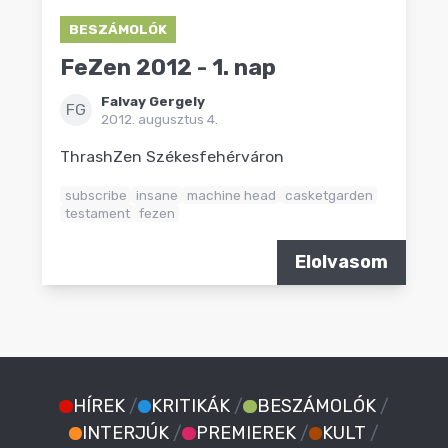
BESZÁMOLÓK
FeZen 2012 - 1. nap
Falvay Gergely
FG
2012. augusztus 4.
ThrashZen Székesfehérváron
subscribe
insane
machine head
casketgarden
testament
fezen
Elolvasom
HÍREK
/
KRITIKÁK
/
BESZÁMOLÓK
/
INTERJÚK
/
PREMIEREK
/
KULT
/