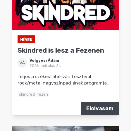
HÍREK
Skindred is lesz a Fezenen
Völgyesi Ádám
VÁ
2016. március 24.
Teljes a székesfehérvári fesztivál
rock/metal nagyszínpadjának programja.
skindred
fezen
Elolvasom