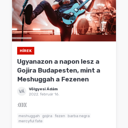
HÍREK
Ugyanazon a napon lesz a
Gojira Budapesten, mint a
Meshuggah a Fezenen
Völgyesi Ádám
VÁ
2022. február 16.
:(((((
meshuggah
gojira
fezen
barba negra
mercyful fate