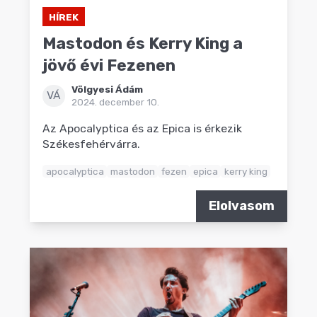
HÍREK
Mastodon és Kerry King a
jövő évi Fezenen
Völgyesi Ádám
VÁ
2024. december 10.
Az Apocalyptica és az Epica is érkezik
Székesfehérvárra.
apocalyptica
mastodon
fezen
epica
kerry king
Elolvasom