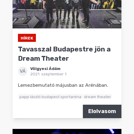
HÍREK
Tavasszal Budapestre jön a
Dream Theater
Völgyesi Ádám
VÁ
2021. szeptember 1.
Lemezbemutató májusban az Arénában.
papp lászló budapest sportaréna
dream theater
Elolvasom