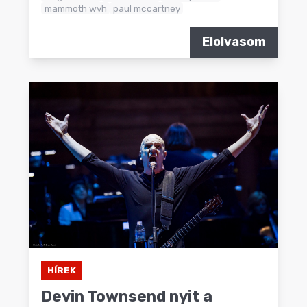
mammoth wvh
paul mccartney
Elolvasom
HÍREK
Devin Townsend nyit a