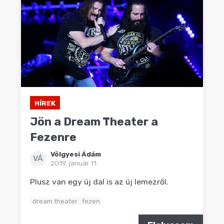
HÍREK
Jön a Dream Theater a
Fezenre
Völgyesi Ádám
VÁ
2019. január 11.
Plusz van egy új dal is az új lemezről.
dream theater
fezen