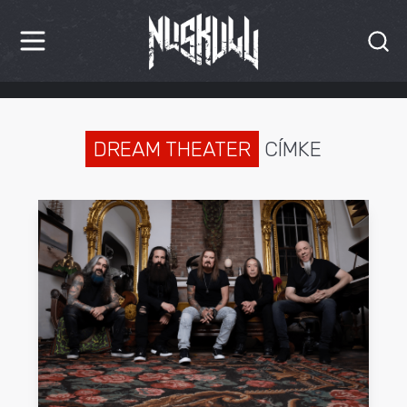
HÍREK
KRITIKÁK
DREAM THEATER
CÍMKE
BESZÁMOLÓK
INTERJÚK
PREMIEREK
KULT
MÁSVILÁG
BLOG