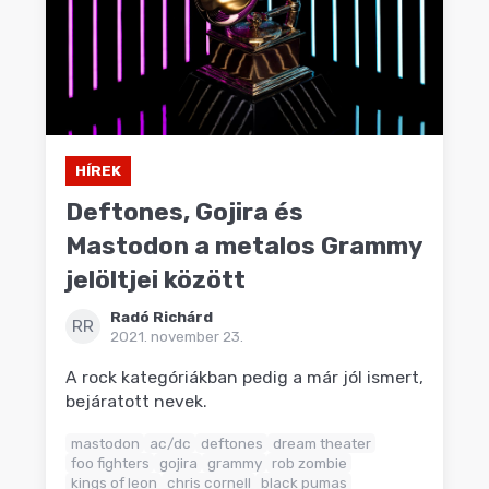
HÍREK
Deftones, Gojira és
Mastodon a metalos Grammy
jelöltjei között
Radó Richárd
RR
2021. november 23.
A rock kategóriákban pedig a már jól ismert,
bejáratott nevek.
mastodon
ac/dc
deftones
dream theater
foo fighters
gojira
grammy
rob zombie
kings of leon
chris cornell
black pumas