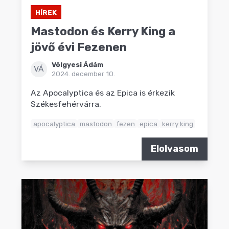
HÍREK
Mastodon és Kerry King a
jövő évi Fezenen
Völgyesi Ádám
VÁ
2024. december 10.
Az Apocalyptica és az Epica is érkezik
Székesfehérvárra.
apocalyptica
mastodon
fezen
epica
kerry king
Elolvasom