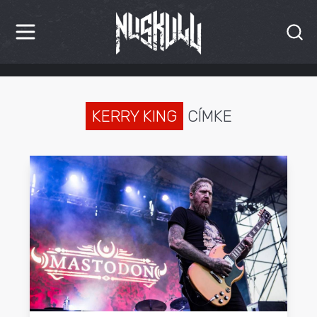
HÍREK
KRITIKÁK
KERRY KING
CÍMKE
BESZÁMOLÓK
INTERJÚK
PREMIEREK
KULT
MÁSVILÁG
BLOG