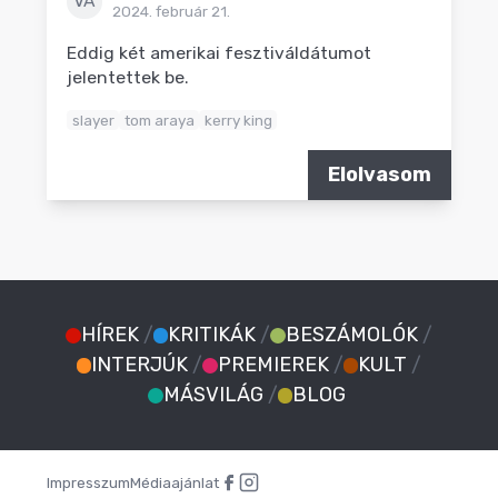
VÁ
2024. február 21.
Eddig két amerikai fesztiváldátumot
jelentettek be.
slayer
tom araya
kerry king
Elolvasom
HÍREK
/
KRITIKÁK
/
BESZÁMOLÓK
/
INTERJÚK
/
PREMIEREK
/
KULT
/
MÁSVILÁG
/
BLOG
Impresszum
Médiaajánlat