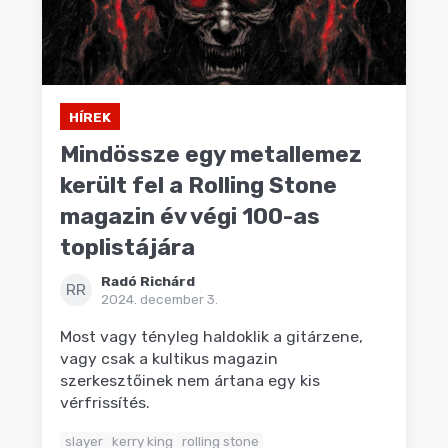
HÍREK
Mindössze egy metallemez
került fel a Rolling Stone
magazin év végi 100-as
toplistájára
Radó Richárd
RR
2024. december 3.
Most vagy tényleg haldoklik a gitárzene,
vagy csak a kultikus magazin
szerkesztőinek nem ártana egy kis
vérfrissítés.
slayer
kerry king
rolling stone